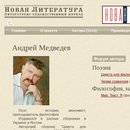
Главная
О проекте
Авторы [1533]
Произведе
Критика
[551]
Малая художес
Андрей Медведев
Переводы поэз
Переводы проз
Форум автора
Публицистика
[
Поэзия
Рассказы
[2052
Сценарии
[16]
Цикута для фил
Философия, на
Черви сомнения
Драматургия
[9
Философия, н
Повести, рома
Мир. Текст. Я
(фи
Галерея
[144]
Поэзия
[1017]
Другие жанры
[
Поэт, историк, экономист,
преподаватель философии
Все жанры
[561
Издавался в разных сборниках в
Украине и России.
Авторский сборник: "Цикута для