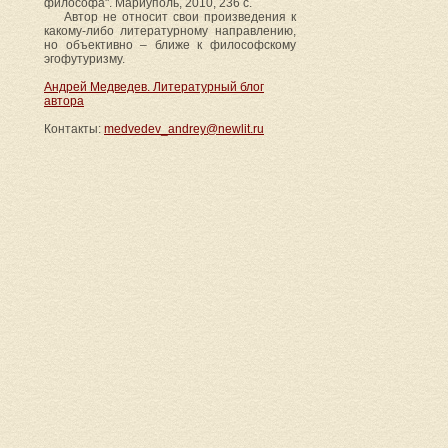
философа". Мариуполь, 2010, 236 с.
Автор не относит свои произведения к
какому-либо литературному направлению,
но объективно – ближе к философскому
эгофутуризму.
Андрей Медведев. Литературный блог
автора
Контакты:
medvedev_andrey@newlit.ru