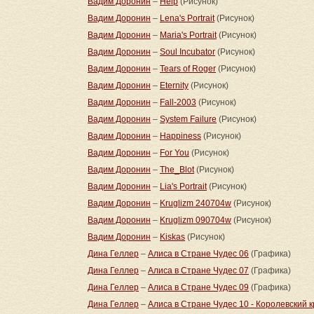
Вадим Доронин
–
Help
(Рисунок)
Вадим Доронин
–
Lena's Portrait
(Рисунок)
Вадим Доронин
–
Maria's Portrait
(Рисунок)
Вадим Доронин
–
Soul Incubator
(Рисунок)
Вадим Доронин
–
Tears of Roger
(Рисунок)
Вадим Доронин
–
Eternity
(Рисунок)
Вадим Доронин
–
Fall-2003
(Рисунок)
Вадим Доронин
–
System Failure
(Рисунок)
Вадим Доронин
–
Happiness
(Рисунок)
Вадим Доронин
–
For You
(Рисунок)
Вадим Доронин
–
The_Blot
(Рисунок)
Вадим Доронин
–
Lia's Portrait
(Рисунок)
Вадим Доронин
–
Kruglizm 240704w
(Рисунок)
Вадим Доронин
–
Kruglizm 090704w
(Рисунок)
Вадим Доронин
–
Kiskas
(Рисунок)
Дина Геллер
–
Алиса в Стране Чудес 06
(Графика)
Дина Геллер
–
Алиса в Стране Чудес 07
(Графика)
Дина Геллер
–
Алиса в Стране Чудес 09
(Графика)
Дина Геллер
–
Алиса в Стране Чудес 10 - Королевский к