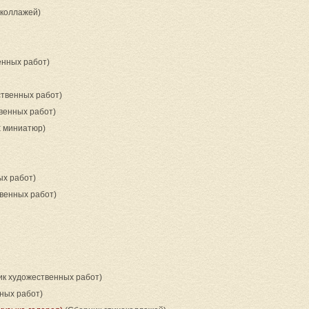
околлажей)
енных работ)
твенных работ)
венных работ)
 миниатюр)
х работ)
венных работ)
к художественных работ)
ных работ)