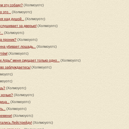
м эту собаку?
(Холмоуотс)
 это...
(Холмоуотс)
ня над душой...
(Холмоуотс)
дслушивает за дверью!
(Холмоуотс)
..
(Холмоуотс)
да проник?
(Холмоуотс)
ина убивает лошадь...
(Холмоуотс)
утём!
(Холмоуотс)
х Агры" меня смущает только одно...
(Холмоуотс)
ово заблуждаетесь!
(Холмоуотс)
моуотс)
моуотс)
шь?
(Холмоуотс)
я ночью?
(Холмоуотс)
ица...
(Холмоуотс)
ь...
(Холмоуотс)
ремени!
(Холмоуотс)
тались Лейстрейду!
(Холмоуотс)