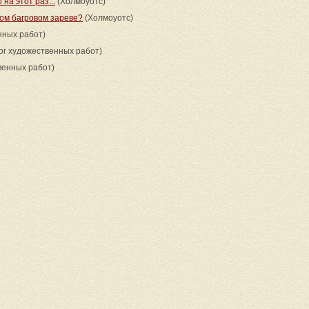
 на этот раз...
(Холмоуотс)
том багровом зареве?
(Холмоуотс)
нных работ)
ог художественных работ)
венных работ)