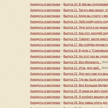
Анекдоты в картинках
–
Выпуск 10. В чём мы подозревае
Анекдоты в картинках
–
Выпуск 11. Так кто вам сказал, что
Анекдоты в картинках
–
Выпуск 12. Когда вы стоите у ме
Анекдоты в картинках
–
Выпуск 13. Лейстрейд опять по
Анекдоты в картинках
–
Выпуск 14. Труп хотя и не дышит.
Анекдоты в картинках
–
Выпуск 15. Как этот негодяй сю
Анекдоты в картинках
–
Выпуск 16. Говорят, капля никот
Анекдоты в картинках
–
Выпуск 17. Мы пойдём другим п
Анекдоты в картинках
–
Выпуск 18. В деле о "Сокровища
Анекдоты в картинках
–
Выпуск 19. На этот раз вы здор
Анекдоты в картинках
–
Выпуск 20. Вон Мориарти...
(Хол
Анекдоты в картинках
–
Выпуск 21. Итак, друг мой...
(Хол
Анекдоты в картинках
–
Выпуск 22. Для чего нам эта мы
Анекдоты в картинках
–
Выпуск 23. Где мы были сегодн
Анекдоты в картинках
–
Выпуск 24. Вон Большая Медвед
Анекдоты в картинках
–
Выпуск 25. Я никак не могу понят
Анекдоты в картинках
–
Выпуск 26. Я изобрёл машину в
Анекдоты в картинках
–
Выпуск 28. Все лавры опять дос