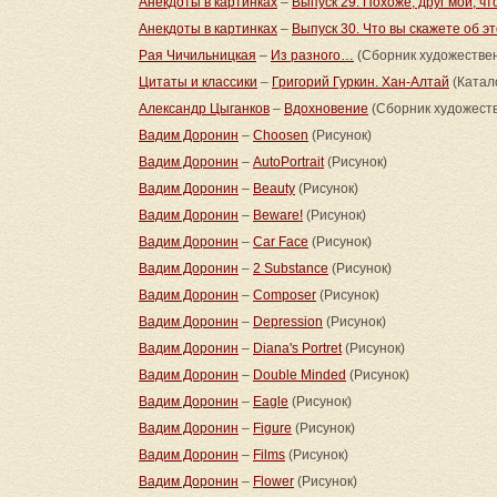
Анекдоты в картинках
–
Выпуск 29. Похоже, друг мой, что
Анекдоты в картинках
–
Выпуск 30. Что вы скажете об э
Рая Чичильницкая
–
Из разного…
(Сборник художестве
Цитаты и классики
–
Григорий Гуркин. Хан-Алтай
(Катал
Александр Цыганков
–
Вдохновение
(Сборник художест
Вадим Доронин
–
Choosen
(Рисунок)
Вадим Доронин
–
AutoPortrait
(Рисунок)
Вадим Доронин
–
Beauty
(Рисунок)
Вадим Доронин
–
Beware!
(Рисунок)
Вадим Доронин
–
Car Face
(Рисунок)
Вадим Доронин
–
2 Substance
(Рисунок)
Вадим Доронин
–
Composer
(Рисунок)
Вадим Доронин
–
Depression
(Рисунок)
Вадим Доронин
–
Diana's Portret
(Рисунок)
Вадим Доронин
–
Double Minded
(Рисунок)
Вадим Доронин
–
Eagle
(Рисунок)
Вадим Доронин
–
Figure
(Рисунок)
Вадим Доронин
–
Films
(Рисунок)
Вадим Доронин
–
Flower
(Рисунок)