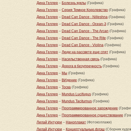
Дина Геллер
–
Болезнь куклы
(Графика)
Дина Геллер
–
Серия Темное Королевство
(Графика)
Дина Геллер
–
Dead Can Dance - Nilleshna
(Графика)
Дина Геллер
–
Dead Can Dance - Ocean-З
(Графика)
Дина Геллер
–
Dead Can Dance - The Arcan
(Графика)
Дина Геллер
–
Dead Can Dance - The Rite
(Графика)
Дина Геллер
–
Dead Can Dance - Violina
(Графика)
Дина Геллер
–
Люди на рассвете еще спят
(Графика)
Дина Геллер
–
Насильственная связь
(Графика)
Дина Геллер
–
Дорога в безупречность
(Графика)
Дина Геллер
–
Мы
(Графика)
Дина Геллер
–
ВИдение
(Графика)
Дина Геллер
–
Тоска
(Графика)
Дина Геллер
–
Mundus Lucifugus
(Графика)
Дина Геллер
–
Mundus Taciturnus
(Графика)
Дина Геллер
–
Программированное зарождение
(Графи
Дина Геллер
–
Программированное существование
(Гра
Лилай Интуэри
–
Наноплакат
(Фотоколлажи)
Лилай Интуэри
–
Концептуальные флэш
(Сборник худо