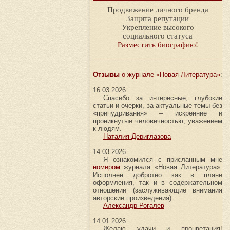
Продвижение личного бренда
Защита репутации
Укрепление высокого
социального статуса
Разместить биографию!
Отзывы
о журнале «Новая Литература»
:
16.03.2026
Спасибо за интересные, глубокие
статьи и очерки, за актуальные темы без
«припудривания» – искренние и
проникнутые человечностью, уважением
к людям.
Наталия Дериглазова
14.03.2026
Я ознакомился с присланным мне
номером
журнала «Новая Литература».
Исполнен добротно как в плане
оформления, так и в содержательном
отношении (заслуживающие внимания
авторские произведения).
Александр Рогалев
14.01.2026
Желаю удачи и процветания!