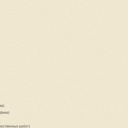
ка)
фика)
жественных работ)