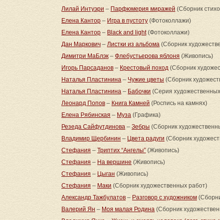
Лилай Интуэри
–
Парфюмерия миражей
(Сборник стих
Елена Кантор
–
Игра в пустоту
(Фотоколлажи)
Елена Кантор
–
Black and light
(Фотоколлажи)
Дан Маркович
–
Листки из альбома
(Сборник художеств
Димитри МаБлэк
–
Флебустьерова яблоня
(Живопись)
Игорь Парсаданов
–
Крестовый поход
(Сборник художес
Наталья Пластинина
–
Чужие цветы
(Сборник художест
Наталья Пластинина
–
Бабочки
(Серия художественных
Леонард Попов
–
Книга Камней
(Роспись на камнях)
Елена Рябинская
–
Муза
(Графика)
Резеда Сайфутдинова
–
Зебры
(Сборник художественны
Владимир Щербинин
–
Цвета радуги
(Сборник художест
Стефания
–
Триптих “Ангелы”
(Живопись)
Стефания
–
На вершине
(Живопись)
Стефания
–
Цыган
(Живопись)
Стефания
–
Маки
(Сборник художественных работ)
Александр Тажбулатов
–
Разговор с художником
(Сборни
Валерий Ян
–
Моя малая Родина
(Сборник художествен