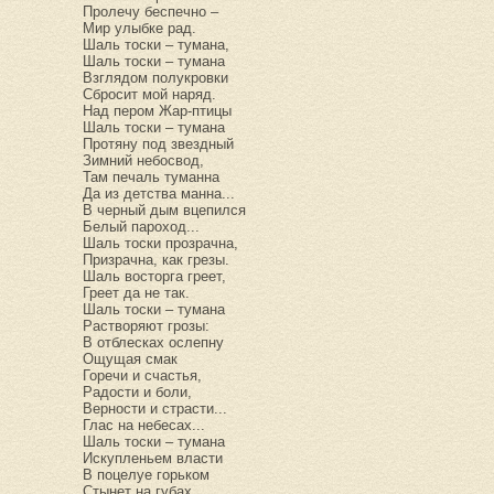
Пролечу беспечно –
Мир улыбке рад.
Шаль тоски – тумана,
Шаль тоски – тумана
Взглядом полукровки
Сбросит мой наряд.
Над пером Жар-птицы
Шаль тоски – тумана
Протяну под звездный
Зимний небосвод,
Там печаль туманна
Да из детства манна...
В черный дым вцепился
Белый пароход...
Шаль тоски прозрачна,
Призрачна, как грезы.
Шаль восторга греет,
Греет да не так.
Шаль тоски – тумана
Растворяют грозы:
В отблесках ослепну
Ощущая смак
Горечи и счастья,
Радости и боли,
Верности и страсти...
Глас на небесах...
Шаль тоски – тумана
Искупленьем власти
В поцелуе горьком
Стынет на губах....