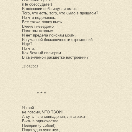
(Не обессудьте!)
В познании себя ищу ли смысл
Того, что есть, того, что было в прошлом?
Но что поделаешь:
Все также ловко высь
Влечет неведомо
Полетом ложным...
И нет предела поискам моим,
В туманной бесконечности стремлений
Ищу?
Но что,
Как Вечный пилигрим
В сменяемой расцветке настроений?
16.04.2003
* * *
Я твой –
не потому, ЧТО ТВОЙ!
А суть – ли совпадения, ли страха
Быть в одиночестве
Неверия (с собой!)
Подспудно чувствуя,