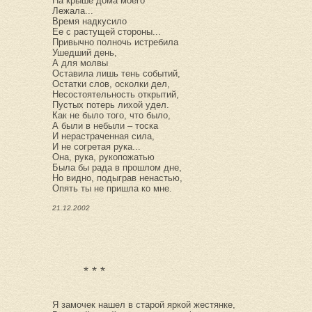
На крыше дома моего
Лежала...
Время надкусило
Ее с растущей стороны...
Привычно полночь истребила
Ушедший день,
А для молвы
Оставила лишь тень событий,
Остатки слов, осколки дел,
Несостоятельность открытий,
Пустых потерь лихой удел.
Как не было того, что было,
А были в небыли – тоска
И нерастраченная сила,
И не согретая рука...
Она, рука, рукопожатью
Была бы рада в прошлом дне,
Но видно, подыграв ненастью,
Опять ты не пришла ко мне.
21.12.2002
* * *
Я замочек нашел в старой яркой жестянке,