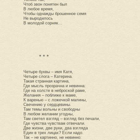
Чтоб звон понятен был
В любое время,
Чтобы однажды брошенное семя
Не выродилось
В молодой сорняк...
* * *
Четыре буквы – имя Катя,
Четыре слога – Катерина.
Такая странная картина,
Где мысль прозрачна и невинна:
Где на холсте в неброской раме,
Желания – поближе к маме,
К варенью – с ложечкой малины,
Свечению у сердцевины.
Там темы вольны и свободны
В любом желании угодны,
Там светел взгляд – взгляд без печали,
Где чувства чувствам отвечали.
Две жизни, две руки, два взгляда
Един в трех лицах? Если надо.
Так – не картинно, не невинно: