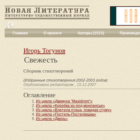
Главная
О проекте
Авторы [1533]
Произведе
Критика
[551]
Малая художес
Игорь Тогунов
Переводы поэз
Свежесть
Переводы проз
Публицистика
[
Сборник стихотворений
Рассказы
[2052
Сценарии
[16]
(Избранные стихотворения 2002-2003 годов)
Опубликовано редактором: , 15.12.2007
Философия, на
Драматургия
[9
Оглавление
Повести, рома
Из цикла «Движуха "Maxidrom"»
Галерея
[144]
Из цикла «Коробка из-под монпансье»
Из цикла «Влетела птица, покидая стужу»
Поэзия
[1017]
Из цикла «Постель-Постелюшка»
Другие жанры
[
Из цикла «Дверь»
Все жанры
[561