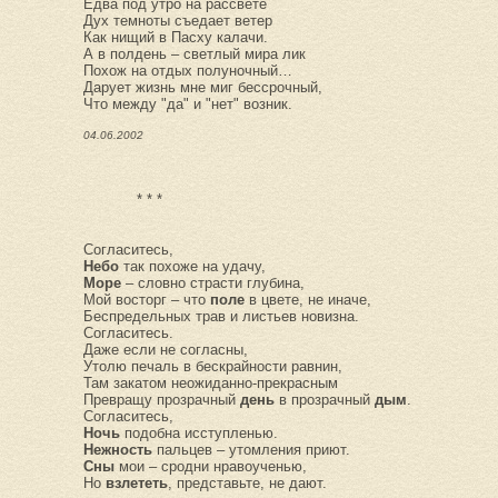
Едва под утро на рассвете
Дух темноты съедает ветер
Как нищий в Пасху калачи.
А в полдень – светлый мира лик
Похож на отдых полуночный…
Дарует жизнь мне миг бессрочный,
Что между "да" и "нет" возник.
04.06.2002
* * *
Согласитесь,
Небо
так похоже на удачу,
Море
– словно страсти глубина,
Мой восторг – что
поле
в цвете, не иначе,
Беспредельных трав и листьев новизна.
Согласитесь.
Даже если не согласны,
Утолю печаль в бескрайности равнин,
Там закатом неожиданно-прекрасным
Превращу прозрачный
день
в прозрачный
дым
.
Согласитесь,
Ночь
подобна исступленью.
Нежность
пальцев – утомления приют.
Сны
мои – сродни нравоученью,
Но
взлететь
, представьте, не дают.