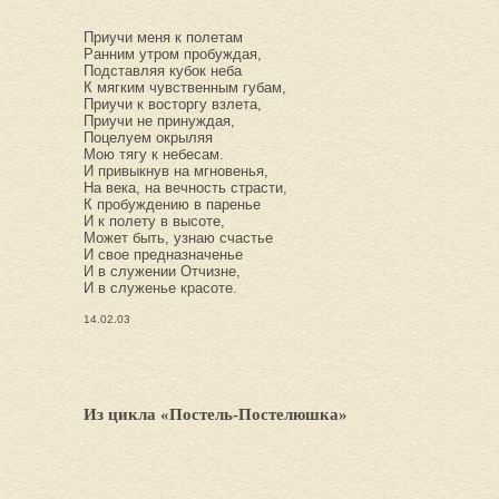
Приучи меня к полетам
Ранним утром пробуждая,
Подставляя кубок неба
К мягким чувственным губам,
Приучи к восторгу взлета,
Приучи не принуждая,
Поцелуем окрыляя
Мою тягу к небесам.
И привыкнув на мгновенья,
На века, на вечность страсти,
К пробуждению в паренье
И к полету в высоте,
Может быть, узнаю счастье
И свое предназначенье
И в служении Отчизне,
И в служенье красоте.
14.02.03
Из цикла «Постель-Постелюшка»