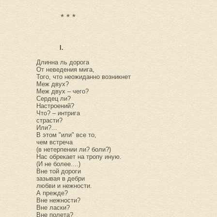
* * *
I.
Длинна ль дорога
От неведения мига,
Того, что неожиданно возникнет
Меж двух?
Меж двух – чего?
Сердец ли?
Настроений?
Что? – интрига
страсти?
Или?...
В этом "или" все то,
чем встреча
(в нетерпении ли? боли?)
Нас обрекает на тропу иную.
(И не более....)
Вне той дороги
зазывая в дебри
любви и нежности.
А прежде?
Вне нежности?
Вне ласки?
Вне полета?