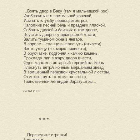
...Взять двор в Баку (там я мальчишкой рос),
Изобразить его пастельной краской,
Усыпать клумбу первоцветом роз,
Наполнив песней речь и праздник пляской.
Собрать друзей и близких в том дворе,
Впустить дворнягу ярко-рыжей масти,
Залить туманом окна в январе,
В апреле – солнце выплеснуть (отчасти).
Взять улицу (и к морю провести),
В брусчатке, подгоняя к камню камень,
Прохладу лип в жару двора внести,
Одев мангал в янтарный терпкий пламень.
Плеснуть ветрА ночным мерцаньем звезд
В волшебный перезвон хрустальной люстры,
Отметить путь от дома на погост,
Таинственной легендой Заратуштры...
08.04.2003
* * *
...Переведите стрелки!
Только так,