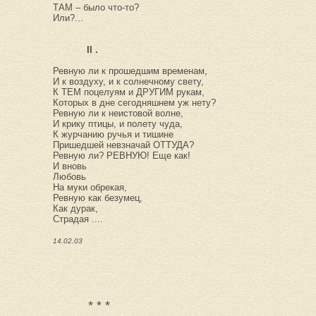
ТАМ – было что-то?
Или?...
II .
Ревную ли к прошедшим временам,
И к воздуху, и к солнечному свету,
К ТЕМ поцелуям и ДРУГИМ рукам,
Которых в дне сегодняшнем уж нету?
Ревную ли к неистовой волне,
И крику птицы, и полету чуда,
К журчанию ручья и тишине
Пришедшей невзначай ОТТУДА?
Ревную ли? РЕВНУЮ! Еще как!
И вновь
Любовь
На муки обрекая,
Ревную как безумец,
Как дурак,
Страдая ....
14.02.03
* * *