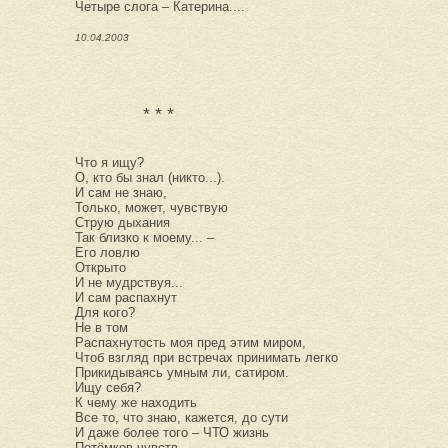
Четыре слога – Катерина....
10.04.2003
* * *
Что я ищу?
О, кто бы знал (никто...).
И сам не знаю,
Только, может, чувствую
Струю дыхания
Так близко к моему... –
Его ловлю
Открыто
И не мудрствуя...
И сам распахнут
Для кого?
Не в том
Распахнутость моя пред этим миром,
Чтоб взгляд при встречах принимать легко
Прикидываясь умным ли, сатиром.
Ищу себя?
К чему же находить
Все то, что знаю, кажется, до сути
И даже более того – ЧТО жизнь
Потёмков чувств...