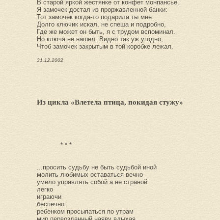
В старой яркой жестянке от конфет монпансье.
Я замочек достал из проржавленной банки:
Тот замочек когда-то подарила ты мне.
Долго ключик искал, не спеша и подробно,
Где же может он быть, я с трудом вспоминал.
Но ключа не нашел. Видно так уж угодно,
Чтоб замочек закрытым в той коробке лежал.
31.12.2002
Из цикла «Влетела птица, покидая стужу»
* * *
...просить судьбу не быть судьбой иной
молить любимых оставаться вечно
умело управлять собой а не страной
легко
играючи
беспечно
ребенком просыпаться по утрам
мир первозданный наяву вдыхая