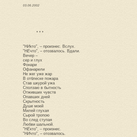
03.06.2002
* * *
"Н
И
кто", – произнес. Вслух.
"Н
Е
что", – отозвалось. Вдали.
Вечер –
сер и глух
Фонари
Офанарели
Не жег уже жар
В отблеске пожара
Став шкурой ужа
Сползаю в бытность
Отживших чувств
Опавших дней
Скрытность
Душе моей
Милей глухая
Сырой тропою
Во след ступая
Любви шальной.
"Н
Е
кто", – произнес.
"Н
И
что", – отозвалось.