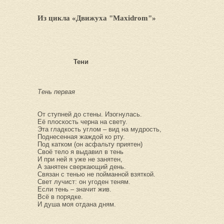
Из цикла «Движуха "Maxidrom"»
Тени
Тень первая
От ступней до стены. Изогнулась.
Её плоскость черна на свету.
Эта гладкость углом – вид на мудрость,
Поднесенная жаждой ко рту.
Под катком (он асфальту приятен)
Своё тело я выдавил в тень
И при ней я уже не занятен,
А занятен сверкающий день.
Связан с тенью не пойманной взяткой.
Свет лучист: он угоден теням.
Если тень – значит жив.
Всё в порядке.
И душа моя отдана дням.