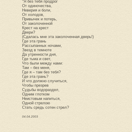
"Я без тебя продрог
От одиночества,
Неверия и боли,
От холодов,
Привычек и потерь,
От заколоченной
Крест на крест
Двери?
(Сдалась мне эта заколоченная дверь!)
Где эта грань
Рассыпанных ночами,
Звезд в темноте
Да утренности дня,
Где тьма и свет,
Что были между нами:
Там – без меня,
Где я – там без тебя?
Где эта грань?
И что должно случиться,
Чтобы презрев
Судьбы водораздел,
Одним глотком
Неистовым напиться,
Одной стрелою
Стать средь сотен стрел?
04.04.2003