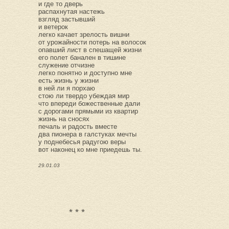
и где то дверь
распахнутая настежь
взгляд застывший
и ветерок
легко качает зрелость вишни
от урожайности потерь на волосок
опавший лист в спешащей жизни
его полет банален в тишине
служение отчизне
легко понятно и доступно мне
есть жизнь у жизни
в ней ли я порхаю
стою ли твердо убеждая мир
что впереди божественные дали
с дорогами прямыми из квартир
жизнь на сносях
печаль и радость вместе
два пионера в галстуках мечты
у поднебесья радугою веры
вот наконец ко мне приедешь ты.
29.01.03
* * *