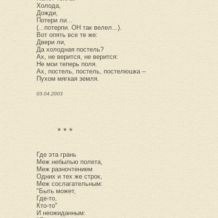
Холода,
Дожди,
Потери ли...
(...потерпи. ОН так велел...).
Вот опять все те же:
Двери ли,
Да холодная постель?
Ах, не верится, не верится:
Не мои теперь поля.
Ах, постель, постель, постелюшка –
Пухом мягкая земля.
03.04.2003
* * *
Где эта грань
Меж небылью полета,
Меж разночтением
Одних и тех же строк,
Меж сослагательным:
"Быть может,
Где-то,
Кто-то"
И неожиданным: