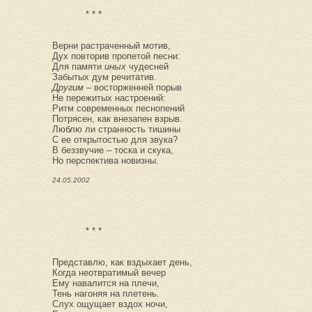
* * *
Верни растраченный мотив,
Дух повторив пропетой песни:
Для памяти
иных
чудесней
Забытых дум речитатив.
Другим
– восторженней порыв
Не пережитых настроений:
Ритм современных песнопений
Потрясен, как внезапен взрыв.
Люблю ли странность тишины
С ее открытостью для звука?
В беззвучие – тоска и скука,
Но перспектива новизны.
24.05.2002
* * *
Представлю, как вздыхает день,
Когда неотвратимый вечер
Ему навалится на плечи,
Тень нагоняя на плетень.
Слух ощущает вздох ночи,