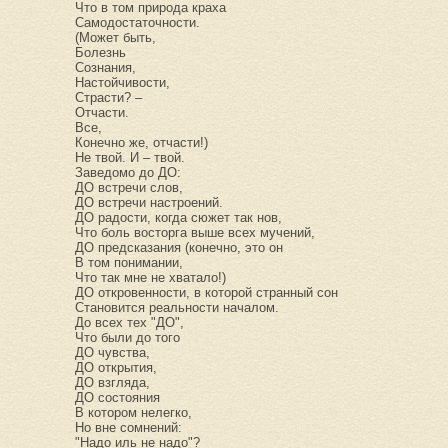
Что в том природа краха
Самодостаточности.
(Может быть,
Болезнь
Сознания,
Настойчивости,
Страсти? –
Отчасти.
Все,
Конечно же, отчасти!)
Не твой. И – твой.
Заведомо до ДО:
ДО встречи слов,
ДО встречи настроений.
ДО радости, когда сюжет так нов,
Что боль восторга выше всех мучений,
ДО предсказания (конечно, это он
В том понимании,
Что так мне не хватало!)
ДО откровенности, в которой странный сон
Становится реальности началом.
До всех тех "ДО",
Что были до того
ДО чувства,
ДО открытия,
ДО взгляда,
ДО состояния
В котором нелегко,
Но вне сомнений:
"Надо иль не надо"?