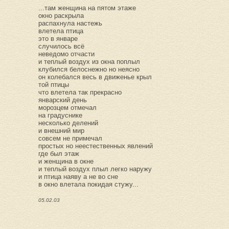
...там женщина на пятом этаже
окно раскрыла
распахнула настежь
влетела птица
это в январе
случилось всё
неведомо отчасти
и теплый воздух из окна поплыл
клубился белоснежно но неясно
он колебался весь в движенье крыл
той птицы
что влетела так прекрасно
январский день
морозцем отмечал
на градуснике
несколько делений
и внешний мир
совсем не примечал
простых но неестественных явлений
где был этаж
и женщина в окне
и теплый воздух плыл легко наружу
и птица наяву а не во сне
в окно влетала покидая стужу...
05.02.03