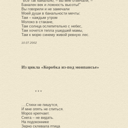
"Все так банально, – вы мне отвечали, –
Банален век и ложность высоты!"
Вы говорили и не замечали
Моей души в банальности мечты:
Там – каждым утром
Молоко в стакане,
Там солнца ослепительно с небес,
Там хочется тепла ушедшей мамы,
Там к морю синему живой ревную лес.
10.07.2002
Из цикла «Коробка из-под монпансье»
* * *
....Стихи не пишутся,
И мне опять не спиться.
Мороз крепчает.
Снега – не видать.
На подоконнике
Зерно склевала птица