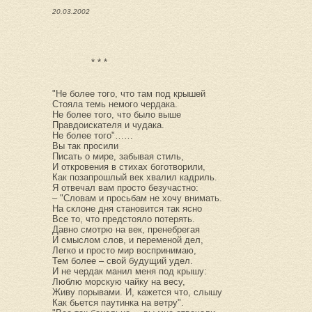
20.03.2002
* * *
"Не более того, что там под крышей
Стояла темь немого чердака.
Не более того, что было выше
Правдоискателя и чудака.
Не более того"……
Вы так просили
Писать о мире, забывая стиль,
И откровения в стихах боготворили,
Как позапрошлый век хвалил кадриль.
Я отвечал вам просто безучастно:
– "Словам и просьбам не хочу внимать.
На склоне дня становится так ясно
Все то, что предстояло потерять.
Давно смотрю на век, пренебрегая
И смыслом слов, и переменой дел,
Легко и просто мир воспринимаю,
Тем более – свой будущий удел.
И не чердак манил меня под крышу:
Люблю морскую чайку на весу,
Живу порывами. И, кажется что, слышу
Как бьется паутинка на ветру".