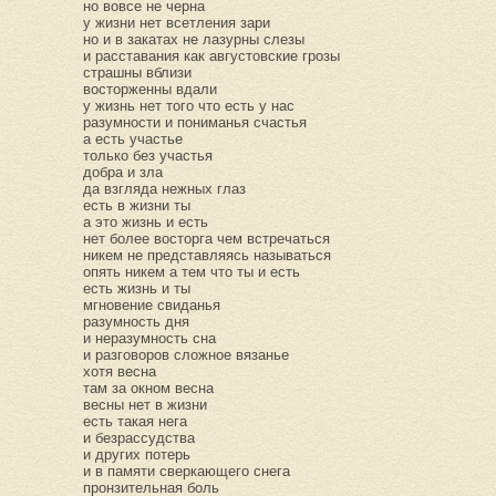
но вовсе не черна
у жизни нет всетления зари
но и в закатах не лазурны слезы
и расставания как августовские грозы
страшны вблизи
восторженны вдали
у жизнь нет того что есть у нас
разумности и пониманья счастья
а есть участье
только без участья
добра и зла
да взгляда нежных глаз
есть в жизни ты
а это жизнь и есть
нет более восторга чем встречаться
никем не представляясь называться
опять никем а тем что ты и есть
есть жизнь и ты
мгновение свиданья
разумность дня
и неразумность сна
и разговоров сложное вязанье
хотя весна
там за окном весна
весны нет в жизни
есть такая нега
и безрассудства
и других потерь
и в памяти сверкающего снега
пронзительная боль