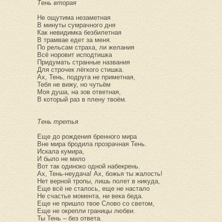
Тень вторая
Не ощутима незаметная
В минуты сумрачного дня
Как невидимка безбилетная
В трамвае едет за меня.
По рельсам страха, ли желания
Всё норовит исподтишка
Придумать странные названия
Для строчек лёгкого стишка.
Ах, Тень, подруга не приметная,
Тебя не вижу, но чутьём
Моя душа, на зов ответная,
В который раз в плену твоём.
Тень третья
Еще до рождения бренного мира
Вне мира бродила прозрачная Тень.
Искала кумира,
И было не мило
Вот так одиноко одной набекрень.
Ах, Тень-неудача! Ах, божья ты жалость!
Нет верной тропы, лишь полет в никуда,
Еще всё не сталось, еще не настало
Не счастье момента, ни века беда.
Еще не пришло твое Слово со светом,
Еще не окрепли границы любви.
Ты Тень – без ответа.