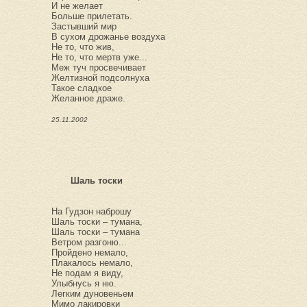
И не желает
Больше прилетать.
Застывший мир
В сухом дрожанье воздуха
Не то, что жив,
Не то, что мертв уже...
Меж туч просвечивает
Желтизной подсолнуха
Такое сладкое
Желанное драже.
25.11.2002
Шаль тоски
На Гудзон наброшу
Шаль тоски – тумана,
Шаль тоски – тумана
Ветром разгоню...
Пройдено немало,
Плакалось немало,
Не подам я виду,
Улыбнусь я ню.
Легким дуновеньем
Мимо лакировки