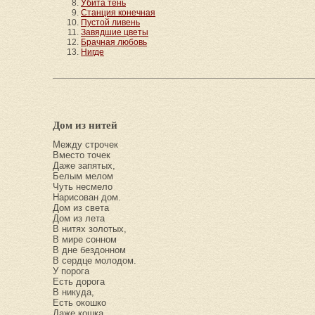
Убита тень
Станция конечная
Пустой ливень
Завядшие цветы
Брачная любовь
Нигде
Дом из нитей
Между строчек
Вместо точек
Даже запятых,
Белым мелом
Чуть несмело
Нарисован дом.
Дом из света
Дом из лета
В нитях золотых,
В мире сонном
В дне бездонном
В сердце молодом.
У порога
Есть дорога
В никуда,
Есть окошко
Даже кошка