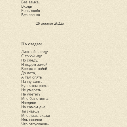
Без замка,
Входи
Коль любя
Без звонка.
19 апреля 2012г.
По следам
Листвой в саду
С тобой иду
По следу,
И льдом зимой
Всегда с тобой
До лета,
А там опять
Начну сиять
Кусочком света,
Не умереть
Не улететь
Мне без ответа,
Наедине
На самом дне
Ты знаешь,
Мне лишь скажи
Иль напиши
Что отпускаешь.