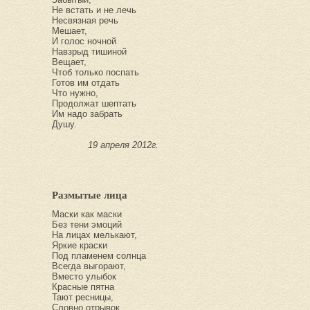
Не встать и не лечь
Несвязная речь
Мешает,
И голос ночной
Навзрыд тишиной
Вещает,
Чтоб только поспать
Готов им отдать
Что нужно,
Продолжат шептать
Им надо забрать
Душу.
19 апреля 2012г.
Размытые лица
Маски как маски
Без тени эмоций
На лицах мелькают,
Яркие краски
Под пламенем солнца
Всегда выгорают,
Вместо улыбок
Красные пятна
Тают ресницы,
Словно отрывок