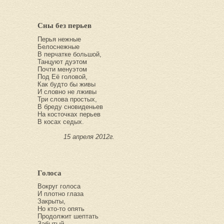
Сны без перьев
Перья нежные
Белоснежные
В перчатке большой,
Танцуют дуэтом
Почти менуэтом
Под Её головой,
Как будто бы живы
И словно не лживы
Три слова простых,
В бреду сновиденьев
На косточках перьев
В косах седых.
15 апреля 2012г.
Голоса
Вокруг голоса
И плотно глаза
Закрыты,
Но кто-то опять
Продолжит шептать
Забытый,