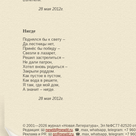
28 мая 2012г.
Нигде
Поднялся бы к свету –
Да лестницы нет,
Принёс бы победу –
Свезли в лазарет,
Решил застрелиться –
Не дали патрон,
Хотел вновь родиться –
Закрыли роддом.
Как пустое в пустом,
Как вода в решете,
Я там, где мой дом,
А значит – нигде.
28 мая 2012г.
© 2001—2026 журнал «Новая Литература», Эл №ФС77-82520 от 
Редакция: 📧
newlit@newlit.ru
. ☎, max, whatsapp, telegram: +7 96
Реклама и PR: 📧
pr@newlit.ru
. ☎, max, whatsapp, telegram: +7 96