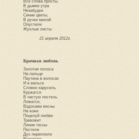
Все слова просты,
В дымке утра
Незабудки
Синие цветы,
В ручке милой
Опустили
Жухлые листы.
21 апреля 2012г.
Брачная любовь
Золотая полоса
На пальце
Паутина в волосах
И в вальсе
Словно карусель
Кружатся
В чистую постель
Ложатся,
Вздохами весны
На коже
Поцелуй любви
Тревожит
Линии тесны
Постели
Дух переплели
Взлетели.