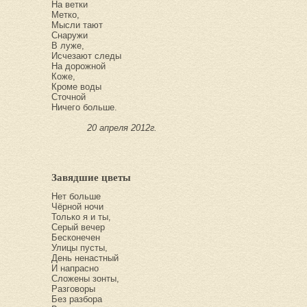
На ветки
Метко,
Мысли тают
Снаружи
В луже,
Исчезают следы
На дорожной
Коже,
Кроме воды
Сточной
Ничего больше.
20 апреля 2012г.
Завядшие цветы
Нет больше
Чёрной ночи
Только я и ты,
Серый вечер
Бесконечен
Улицы пусты,
День ненастный
И напрасно
Сложены зонты,
Разговоры
Без разбора