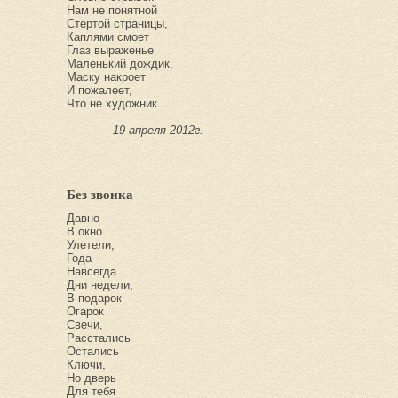
Нам не понятной
Стёртой страницы,
Каплями смоет
Глаз выраженье
Маленький дождик,
Маску накроет
И пожалеет,
Что не художник.
19 апреля 2012г.
Без звонка
Давно
В окно
Улетели,
Года
Навсегда
Дни недели,
В подарок
Огарок
Свечи,
Расстались
Остались
Ключи,
Но дверь
Для тебя