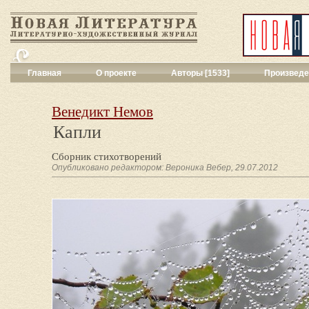
Главная
О проекте
Авторы [1533]
Произведе
Критика
[551]
Малая художес
Венедикт Немов
Переводы поэз
Капли
Переводы проз
Публицистика
[
Сборник стихотворений
Рассказы
[2052
Опубликовано редактором: Вероника Вебер, 29.07.2012
Сценарии
[16]
Философия, на
Драматургия
[9
Повести, рома
Галерея
[144]
Поэзия
[1017]
Другие жанры
[
Все жанры
[561