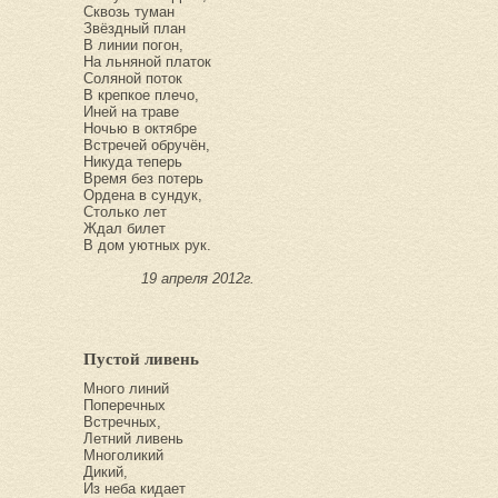
Сквозь туман
Звёздный план
В линии погон,
На льняной платок
Соляной поток
В крепкое плечо,
Иней на траве
Ночью в октябре
Встречей обручён,
Никуда теперь
Время без потерь
Ордена в сундук,
Столько лет
Ждал билет
В дом уютных рук.
19 апреля 2012г.
Пустой ливень
Много линий
Поперечных
Встречных,
Летний ливень
Многоликий
Дикий,
Из неба кидает