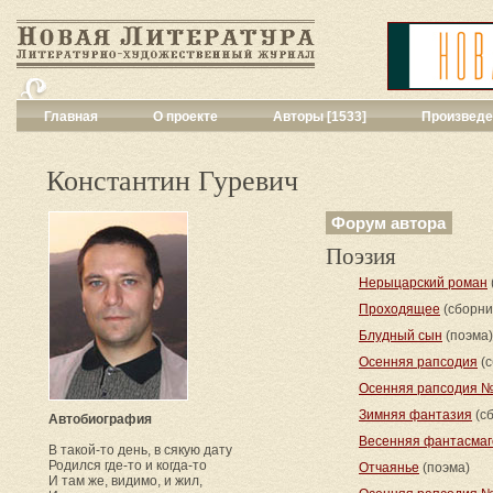
Главная
О проекте
Авторы [1533]
Произведе
Критика
[551]
Малая художес
Константин Гуревич
Переводы поэз
Переводы проз
Форум автора
Публицистика
[
Поэзия
Рассказы
[2052
Сценарии
[16]
Нерыцарский роман
Философия, на
Проходящее
(сборни
Драматургия
[9
Блудный сын
(поэма)
Повести, рома
Осенняя рапсодия
(с
Галерея
[144]
Осенняя рапсодия 
Поэзия
[1017]
Другие жанры
[
Зимняя фантазия
(с
Автобиография
Все жанры
[561
Весенняя фантасмаг
В такой-то день, в сякую дату
Родился где-то и когда-то
Отчаянье
(поэма)
И там же, видимо, и жил,