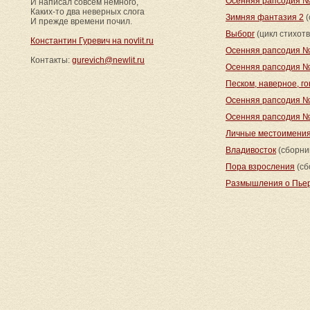
Осенняя рапсодия 
И написал совсем немного,
Каких-то два неверных слога
Зимняя фантазия 2
(
И прежде времени почил.
Выборг
(цикл стихот
Константин Гуревич на novlit.ru
Осенняя рапсодия 
Контакты:
gurevich@newlit.ru
Осенняя рапсодия 
Песком, наверное, 
Осенняя рапсодия 
Осенняя рапсодия 
Личные местоимени
Владивосток
(сборни
Пора взросления
(сб
Размышления о Пье