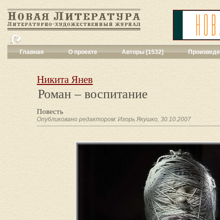
Главная
О проекте
Авторы [1532]
Произведе
Критика
[551]
Малая художес
Никита Янев
Переводы поэз
Роман – воспитание
Переводы проз
Публицистика
[
Повесть
Рассказы
[2052
Опубликовано редактором: Игорь Якушко, 30.10.2007
Сценарии
[16]
Философия, на
Драматургия
[9
Повести, рома
Галерея
[144]
Поэзия
[1016]
Другие жанры
[
Все жанры
[561