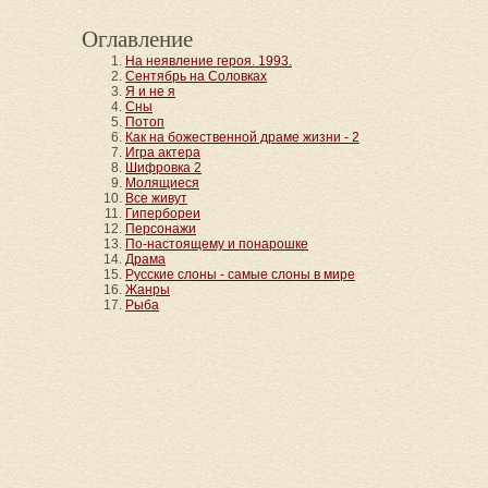
Оглавление
На неявление героя. 1993.
Сентябрь на Соловках
Я и не я
Сны
Потоп
Как на божественной драме жизни - 2
Игра актера
Шифровка 2
Молящиеся
Все живут
Гипербореи
Персонажи
По-настоящему и понарошке
Драма
Русские слоны - самые слоны в мире
Жанры
Рыба