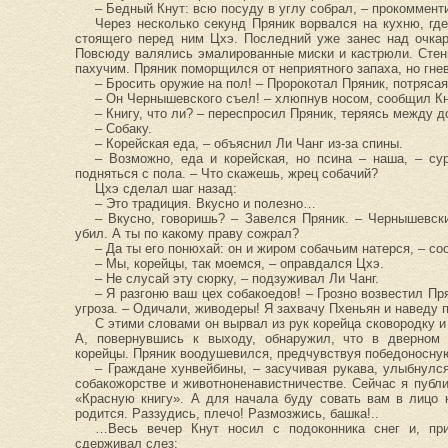
– Бедный Кнут: всю посуду в углу собрал, – прокоммент
Через несколько секунд Пряник ворвался на кухню, гд
стоящего перед ним Цхэ. Последний уже занес над очкар
Повсюду валялись эмалированные миски и кастрюли. Стен
пахучим. Пряник поморщился от неприятного запаха, но гне
– Бросить оружие на пол! – Пророкотал Пряник, потрясая
– Он Чернышевского съел! – хлюпнув носом, сообщил Кн
– Книгу, что ли? – переспросил Пряник, теряясь между д
– Собаку.
– Корейская еда, – объяснил Ли Чанг из-за спины.
– Возможно, еда и корейская, но псина – наша, – су
подняться с пола. – Что скажешь, жрец собачий?
Цхэ сделал шаг назад:
– Это традиция. Вкусно и полезно…
– Вкусно, говоришь? – Завелся Пряник. – Чернышевски
убил. А ты по какому праву сожрал?
– Да ты его понюхай: он и жиром собачьим натерся, – со
– Мы, корейцы, так моемся, – оправдался Цхэ.
– Не слусай эту сюрку, – подзуживал Ли Чанг.
– Я разгоню ваш цех собакоедов! – Грозно возвестил Пря
угроза. – Одичали, живодеры! Я захвачу Пхеньян и наведу 
С этими словами он вырвал из рук корейца сковородку и
А, повернувшись к выходу, обнаружил, что в дверном 
корейцы. Пряник воодушевился, предчувствуя победоносную
– Граждане хунвейбины, – засучивая рукава, улыбнулс
собакожорстве и животноненавистничестве. Сейчас я публ
«Красную книгу». А для начала буду совать вам в лицо к
родится. Раззудись, плечо! Размозжись, башка!..
…Весь вечер Кнут носил с подоконника снег и, пр
сдерживал слез: