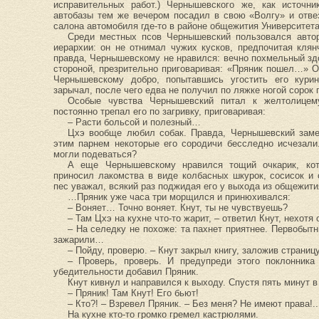
исправительных работ.) Чернышевского же, как источни
автобазы тем же вечером посадил в свою «Волгу» и отве
салона автомобиля где-то в районе общежития Университет
Среди местных псов Чернышевский пользовался автор
иерархии: он не отнимал чужих кусков, предпочитая клян
правда, Чернышевскому не нравился: вечно похмельный здо
стороной, презрительно приговаривая: «Пряник пошел…» 
Чернышевскому добро, попытавшись угостить его курин
зарычал, после чего едва не получил по ляжке ногой сорок 
Особые чувства Чернышевский питал к желтолицем
постоянно трепал его по загривку, приговаривая:
– Расти больсой и полезный…
Цхэ вообще любил собак. Правда, Чернышевский заме
этим парнем некоторые его сородичи бесследно исчезали
могли подеваться?
А еще Чернышевскому нравился тощий очкарик, кот
приносил лакомства в виде колбасных шкурок, сосисок и 
пес уважал, всякий раз поджидая его у выхода из общежит
…Пряник уже часа три морщился и принюхивался:
– Воняет… Точно воняет. Кнут, ты не чувствуешь?
– Там Цхэ на кухне что-то жарит, – ответил Кнут, нехот
– На селедку не похоже: та пахнет приятнее. Первобыт
зажарили…
– Пойду, проверю. – Кнут закрыл книгу, заложив страниц
– Проверь, проверь. И предупреди этого поклонника
убедительности добавил Пряник.
Кнут кивнул и направился к выходу. Спустя пять минут 
– Пряник! Там Кнут! Его бьют!
– Кто?! – Взревел Пряник. – Без меня? Не имеют права!..
На кухне кто-то громко гремел кастрюлями.