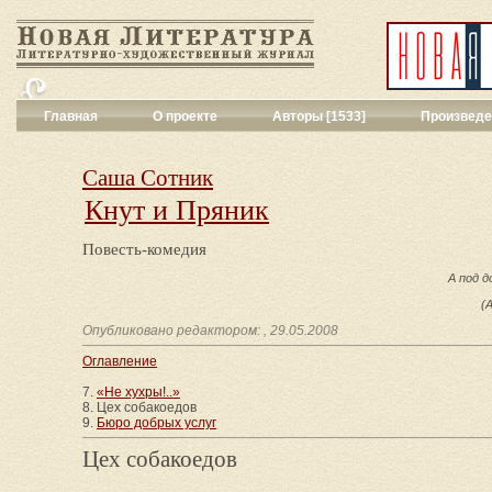
Главная
О проекте
Авторы [1533]
Произведе
Критика
[551]
Малая художес
Саша Сотник
Переводы поэз
Кнут и Пряник
Переводы проз
Публицистика
[
Повесть-комедия
Рассказы
[2052
А под 
Сценарии
[16]
Философия, на
(Алек
Драматургия
[9
Опубликовано редактором: , 29.05.2008
Повести, рома
Оглавление
Галерея
[144]
Поэзия
[1017]
7.
«Не хухры!..»
8. Цех собакоедов
Другие жанры
[
9.
Бюро добрых услуг
Все жанры
[561
Цех собакоедов