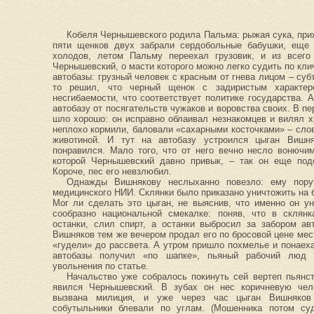
Кобеля Чернышевского родила Пальма: рыжая сука, приж
пяти щенков двух забрали сердобольные бабушки, еще
холодов, летом Пальму переехал грузовик, и из всег
Чернышевский, о масти которого можно легко судить по клич
автобазы: грузный человек с красным от гнева лицом – субъ
то решил, что черный щенок с задиристым характер
несгибаемости, что соответствует политике государства. А
автобазу от посягательств чужаков и воровства своих. В п
шло хорошо: он исправно облаивал незнакомцев и вилял 
неплохо кормили, баловали «сахарными косточками» – сло
животиной. И тут на автобазу устроился цыган Вишн
понравился. Мало того, что от него вечно несло вонючи
которой Чернышевский давно привык, – так он еще под
Короче, пес его невзлюбил.
Однажды Вишнякову неслыханно повезло: ему поруч
медицинского НИИ. Склянки было приказано уничтожить на 
Мог ли сделать это цыган, не выяснив, что именно он у
сообразно национальной смекалке: поняв, что в склянк
останки, слил спирт, а останки выбросил за забором ав
Вишняков тем же вечером продал его по бросовой цене ме
«гудели» до рассвета. А утром пришло похмелье и понаеха
автобазы получил «по шапке», пьяный рабочий люд о
увольнения по статье.
Начальство уже собралось покинуть сей вертеп пьянст
явился Чернышевский. В зубах он нес коричневую чел
вызвана милиция, и уже через час цыган Вишняков
собутыльники блевали по углам. (Мошенника потом су