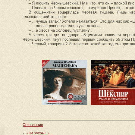
– Я любить Чернышевский. Ну и что, что он – плохой пис
– Плевать на Чернышевского, – хмурился Пряник, – я 
В общежитии воцарилась мертвая тишина. Лишь из
слышался чей-то шепот:
– …чуешь запах? Успели намазаться. Это для них как 
– …он все равно кусался хуже декана…
– …а хвост на холодец пустили?..
А через три дня во дворе общежития появился черный
Чернышевским. Кнут поспешил первым сообщить об этом Пря
– Черный, говоришь? Интересно: какай же гад его притащ
Оглавление
7.
«Не хухры!..»