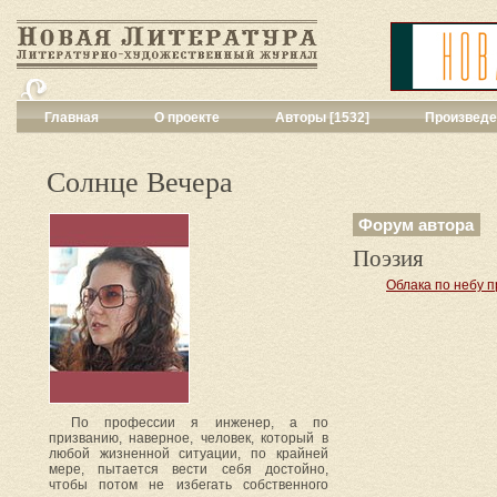
Главная
О проекте
Авторы [1532]
Произведе
Критика
[551]
Малая художес
Солнце Вечера
Переводы поэз
Переводы проз
Форум автора
Публицистика
[
Поэзия
Рассказы
[2052
Сценарии
[16]
Облака по небу 
Философия, на
Драматургия
[9
Повести, рома
Галерея
[144]
Поэзия
[1016]
Другие жанры
[
По профессии я инженер, а по
призванию, наверное, человек, который в
Все жанры
[561
любой жизненной ситуации, по крайней
мере, пытается вести себя достойно,
чтобы потом не избегать собственного