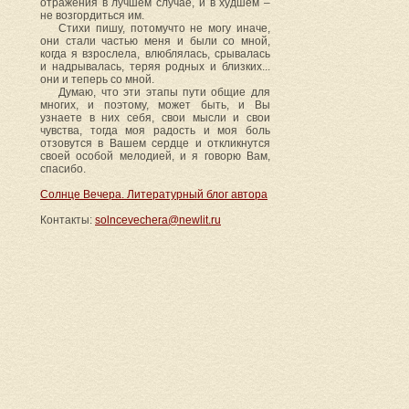
отражения в лучшем случае, и в худшем –
не возгордиться им.
Стихи пишу, потомучто не могу иначе,
они стали частью меня и были со мной,
когда я взрослела, влюблялась, срывалась
и надрывалась, теряя родных и близких...
они и теперь со мной.
Думаю, что эти этапы пути общие для
многих, и поэтому, может быть, и Вы
узнаете в них себя, свои мысли и свои
чувства, тогда моя радость и моя боль
отзовутся в Вашем сердце и откликнутся
своей особой мелодией, и я говорю Вам,
спасибо.
Солнце Вечера. Литературный блог автора
Контакты:
solncevechera@newlit.ru