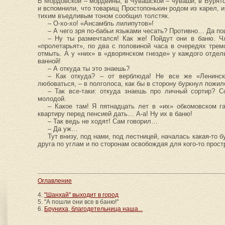
В Мордовской – мордвины, в Чувашской – чуваши, в Бурятс
и вспомнили, что товарищ Простопонькин родом из карел, 
тихим въедливым тоном сообщил толстяк.
– О-хо-хо! «Ансамбль лилипутов»!
– А чего зря по-бабьи языками чесать? Противно… Да по
– Ну ты размечтался! Как же! Пойдут они в баню. 
«пролетарьят», по два с половиной часа в очередях трем
отмыть. А у «них» в «дворянском гнезде» у каждого отдел
ванной!
– А откуда ты это знаешь?
– Как откуда? – от верблюда! Не все же «Ленинск
любоваться, – в полголоса, как бы в сторону буркнул пожил
– Так все-таки: откуда знаешь про личный сортир? 
молодой.
– Какое там! Я пятнадцать лет в «их» обкомовском 
квартиру перед пенсией дать… А-а! Ну их в баню!
– Так ведь не ходят! Сам говорил…
– Да уж…
Тут внизу, под нами, под лестницей, началась какая-то 
друга по углам и по сторонам освобождая для кого-то прос
Оглавление
4.
"Шанхай" выходит в город
5. "А пошли они все в баню!"
6.
Бруниха, благодетельница наша...