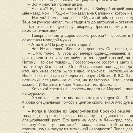
– Во! – счастья полные штаны!
– Ах, так?! Ну! – погодите! Борька! Забирай скорей св
мне назад мой «ТРУД»! – приказал мне Сапрыкин, который в
– Нет уж! Поменялся и все. Обратный обмен не проход
Тебе он ручкою махал, ты и тащи его до автобуса! – ответил
Так что настоящую цену товарищу Простопонькину я зн
нему не испытывал…
– Говорят, он метр сорок восемь ростом? – спросил в 
саквояжем молодой мужик.
– А ты что? Ни разу его не видел?
– Нет. Не довелось. Живьем не довелось. Он, говорят, и
– Эт-то точно! С утра до вечера один-одинешенек в
пристроили в его личном кабинете за задней стенкой, за
Потому, что сам товарищ Простопонькин ростом в метр с
толстяк рукой от пола. – Он себе на кресло под зад всегд
чтоб его из-за стола было видно! Марксист. Настоящий 
Ильич Простопонькин ни одного пленума Обкома КПСС без 
ботиночки специальные сшили, на платформе. Чтоб сред
казался. И ботинки, и Карл Маркс как платформа…
– Ха-ха-ха! Крепко наш «обсек» подсел на Маркса! – п
на фуражке.
– Хо-хо-хо! – тоже в полголоса хохотнул другой. – Теп
Кирова специальный помост в центре сколочен! А я-то думал
хо!
– Когда в Москве из Карело-Финской Союзной решили 
товарища Простопонькина поначалу в директоры а
специфический рост. Его даже на курсы в Ленинград пос
чечетку бить. Тут, помните? – мода пошла: чтоб во все
ставить номенклатуру из титульной народности? После дв