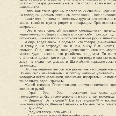
штатских товарищей-начальников. Он стоял с краю и нос у
начальников.
Сплошная стена красных флагов за их спинами, красные
на холодном и резком весеннем ветре щеки, – все сливалос
Флаги зло щелкали по железным трубам, как плетки по 
марш, какой-то мужик рядом с товарищем Простопоньк
микрофон.
«Это и есть светлый праздник солидарности трудя
недоумением и обидой спрашивал я сам себя, проходя под 
ботинками, шмыгая носом и потирая озябшие руки с плакат
И еще, глядя вверх, я подумал, что товарищам-начальн
на трибуне, на ветродуе, как и нам, внизу. Быть может
сильнее. Они, наверное, тоже давно хотят, чтоб эта «муто
можно будет наконец-таки разойтись по домам. По сво
сталинских домах, где и газ, и горячая вода и ванные ест
живут, в кирпичных домах, в Шанхайские каркасно-засып
загонишь…
Это под ледяным ветром все равны, как настоящие комм
Но они были начальниками и потому натужно улыбались т
холодном ветру флажками, шариками, портретами на палк
текла внизу, вдоль трибуны.
Живой товарищ Простопонькин величаво помахал гор
короткою рукой.
– Ура! – Ура! – Ура! – прокричал наш класс дру
пионервожатая была нами довольна и сияла, как зеркальце.
– Видели?! Вы видели?! Вы все видели?!! – восто
миновали трибуну, Женька Сапрыкин, – Он мне рукой помаха
– Ну и что?
– Радуйся теперь всю жизнь!
– А он не тебе, а своей фотографии рукой махал!