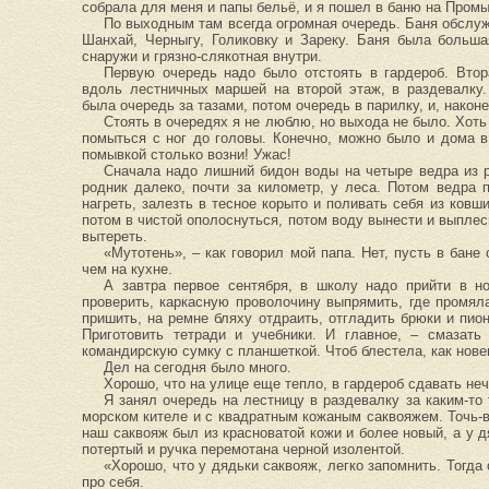
собрала для меня и папы бельё, и я пошел в баню на Пром
По выходным там всегда огромная очередь. Баня обслуж
Шанхай, Черныгу, Голиковку и Зареку. Баня была больша
снаружи и грязно-слякотная внутри.
Первую очередь надо было отстоять в гардероб. Втор
вдоль лестничных маршей на второй этаж, в раздевалку
была очередь за тазами, потом очередь в парилку, и, након
Стоять в очередях я не люблю, но выхода не было. Хоть
помыться с ног до головы. Конечно, можно было и дома 
помывкой столько возни! Ужас!
Сначала надо лишний бидон воды на четыре ведра из р
родник далеко, почти за километр, у леса. Потом ведра п
нагреть, залезть в тесное корыто и поливать себя из ков
потом в чистой ополоснуться, потом воду вынести и выплесн
вытереть.
«Мутотень», – как говорил мой папа. Нет, пусть в бане
чем на кухне.
А завтра первое сентября, в школу надо прийти в н
проверить, каркасную проволочину выпрямить, где промял
пришить, на ремне бляху отдраить, отгладить брюки и пион
Приготовить тетради и учебники. И главное, – смаза
командирскую сумку с планшеткой. Чтоб блестела, как нове
Дел на сегодня было много.
Хорошо, что на улице еще тепло, в гардероб сдавать не
Я занял очередь на лестницу в раздевалку за каким-т
морском кителе и с квадратным кожаным саквояжем. Точь-в-
наш саквояж был из красноватой кожи и более новый, а у 
потертый и ручка перемотана черной изолентой.
«Хорошо, что у дядьки саквояж, легко запомнить. Тогда 
про себя.