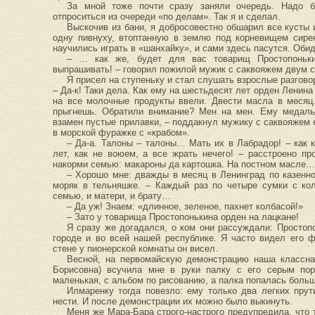
За мной тоже почти сразу заняли очередь. Надо б
отпроситься из очереди «по делам». Так я и сделал.
Выскочив из бани, я добросовестно обшарил все кусты 
одну пивнуху, втоптанную в землю под корневищем сире
научились играть в «шанхайку», и сами здесь пасутся. Обид
– … как же, будет для вас товарищ Простопоньк
выпрашивать! – говорил пожилой мужик с саквояжем двум 
Я присел на ступеньку и стал слушать взрослые разгово
– Да-к! Таки дела. Как ему на шестьдесят лет орден Ленина
на все молочные продукты ввели. Двести масла в месяц
прыгнешь. Обратили внимание? Мен на мен. Ему медаль
взамен пустые прилавки, – поддакнул мужику с саквояжем 
в морской фуражке с «крабом».
– Да-а. Талоны – талоны… Мать их в Лабрадор! – как 
лет, как не воюем, а все жрать нечего! – расстроено п
накорми семью: макароны да картошка. На постном масле…
– Хорошо мне: дважды в месяц в Ленинград по казенно
моряк в тельняшке. – Каждый раз по четыре сумки с ко
семью, и матери, и брату…
– Да уж! Знаем: «длинное, зеленое, пахнет колбасой!»
– Зато у товарища Простопонькина орден на лацкане!
Я сразу же догадался, о ком они рассуждали: Просто
городе и во всей нашей республике. Я часто видел его 
стене у пионерской комнаты он висел.
Весной, на первомайскую демонстрацию наша классна
Борисовна) всучила мне в руки палку с его серым по
маленькая, с альбом по рисованию, а палка попалась больш
Илмаренку тогда повезло: ему только два легких пру
нести. И после демонстрации их можно было выкинуть.
Меня же Мара-Бара строго-настрого предупредила, что 