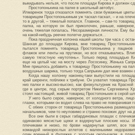
выкидывать нельзя, что после площади Кирова я должен с
Простопонькина на палке в школьный автобус.
Илмаренок тогда отказался поменять свои бумажные цветы 
товарищем Простопонькиным уж таскал-таскал, – и на плече 
то в другой, – тяжелый попался. Главное, – сам-то товарищ
палка, на которую он был приколочен, раньше, наверно
очень тяжелая попалась. Несоразмерная личности. Ему бы 
на какой-нибудь реечке полегче держаться…
Пока праздничная колонна нашей школы три часа с оста
Шанхая до площади Кирова, мне товарищ Простопонькин
пытался поменять товарища Простопонькина у пацанов 
флажок или ленты на прутиках, но все отказывались. Вл
самую тягостную «мутотень». Только перед площадью Ки
еще на целый час на мосту через Лососинку, Женька Сапр
Мне пришлось добавить к товарищу Простопонькину на пал
воздушных шарика, только тогда Сапрыкин дал мне взамен 
Когда нашу колонну наконец-таки выпустили на площа
край шеренги, поближе к трибуне. Он ухватил товарища Пр
низ палки и высоко-высоко, как физкультурник на Красной
где в центре, под серым портретом Никиты Сергеевича 
стоял настоящий, живой товарищ Простопонькин в серой шл
У него было серое, наверное, от холодного ветра, лиц
глазки, которыми он водил слева на право не поворачивая г
С обеих сторон от товарища Простопонькина размещало
начальников, чем-то неуловимо и странно похожих друг на д
Все они были в серых габардиновых плащах с плечика
одинаково мясистые щеки и вздернутые плоские носы. 
плечиками и низко, по брови надернутых шляп, все тов
командой низкорослых атлетов с маленькими недоразви
один военный в фуражке с золотым околышком, в плащ