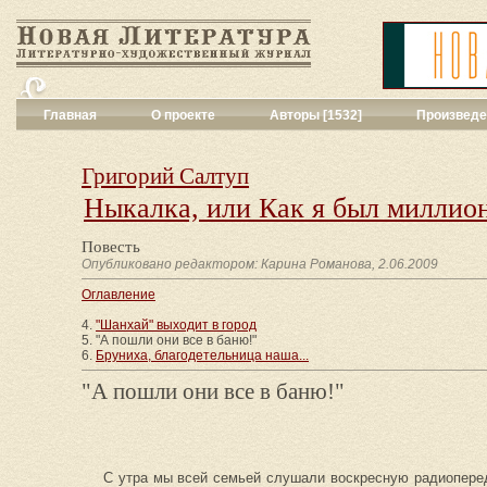
Главная
О проекте
Авторы [1532]
Произведе
Критика
[551]
Малая художес
Григорий Салтуп
Переводы поэз
Ныкалка, или Как я был миллио
Переводы проз
Публицистика
[
Повесть
Рассказы
[2052
Опубликовано редактором: Карина Романова, 2.06.2009
Сценарии
[16]
Оглавление
Философия, на
Драматургия
[9
4.
"Шанхай" выходит в город
5. "А пошли они все в баню!"
Повести, рома
6.
Бруниха, благодетельница наша...
Галерея
[144]
"А пошли они все в баню!"
Поэзия
[1016]
Другие жанры
[
Все жанры
[561
С утра мы всей семьей слушали воскресную радиопере