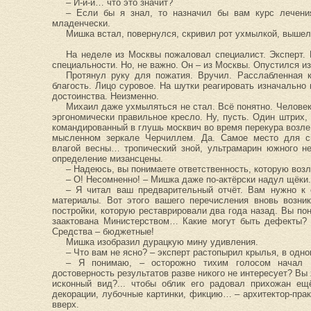
– И-и-и… что это значит?
– Если бы я знал, то назначил бы вам курс лечени
младенчески.
Мишка встал, повернулся, скривил рот ухмылкой, вышел
На неделе из Москвы пожаловал специалист. Эксперт. Н
специальности. Но, не важно. Он – из Москвы. Опустился и
Протянул руку для пожатия. Вручил. Расслабленная 
благость. Лицо суровое. На шутки реагировать изначально 
достоинства. Неизменно.
Михаил даже ухмыляться не стал. Всё понятно. Челове
эргономически правильное кресло. Ну, пусть. Один штрих
командированный в глушь москвич во время перекура возле
мысленном зеркале Черчиллем. Да. Самое место для сиг
влагой весны… тропический зной, ультрамарин южного н
определение мизансцены.
– Надеюсь, вы понимаете ответственность, которую возл
– О! Несомненно! – Мишка даже по-актёрски надул щёки.
– Я читал ваш предварительный отчёт. Вам нужно к 
материалы. Вот этого вашего перечисления вновь возни
постройки, которую реставрировали два года назад. Вы пон
заактована Министерством… Какие могут быть дефекты? 
Средства – бюджетные!
Мишка изобразил дурацкую мину удивления.
– Что вам не ясно? – эксперт растопырил крылья, в одн
– Я понимаю, – осторожно тихим голосом начал 
достоверность результатов разве никого не интересует? Вы 
исконный вид?... чтобы облик его радовал прихожан е
декорации, лубочные картинки, фикцию… – архитектор-прак
вверх.