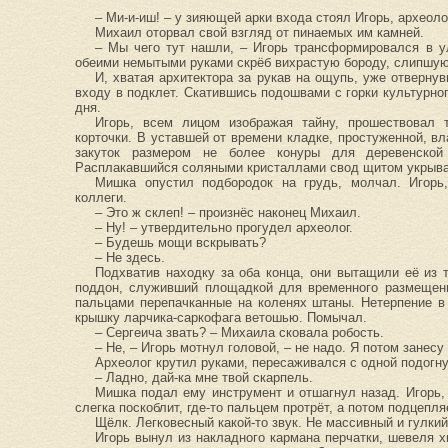
– Ми-и-иш! – у зияющей арки входа стоял Игорь, археоло
Михаил оторвал свой взгляд от пинаемых им камней.
– Мы чего тут нашли, – Игорь трансформировался в у
обеими немытыми руками скрёб вихрастую бороду, слипшуюс
И, хватая архитектора за рукав на ощупь, уже отверну
входу в подклет. Скатившись подошвами с горки культурно
дня.
Игорь, всем лицом изображая тайну, прошествовал 
корточки. В уставшей от времени кладке, простуженной, в
закуток размером не более конуры для деревенской
Расплакавшийся соляными кристаллами свод щитом укрыва
Мишка опустил подбородок на грудь, молчал. Игорь
коллеги.
– Это ж склеп! – произнёс наконец Михаил.
– Ну! – утвердительно прогудел археолог.
– Будешь мощи вскрывать?
– Не здесь.
Подхватив находку за оба конца, они вытащили её из 
поддон, служивший площадкой для временного размещени
пальцами перепачканные на коленях штаны. Нетерпение в
крышку ларчика-саркофага ветошью. Помычал.
– Сергеича звать? – Михаила сковала робость.
– Не, – Игорь мотнул головой, – не надо. Я потом занесу
Археолог крутил руками, пересаживался с одной подогну
– Ладно, дай-ка мне твой скарпель.
Мишка подал ему инструмент и отшагнул назад. Игорь, с
слегка поскоблит, где-то пальцем протрёт, а потом подцепл
Щёлк. Легковесный какой-то звук. Не массивный и гулки
Игорь вынул из накладного кармана перчатки, шевеля х