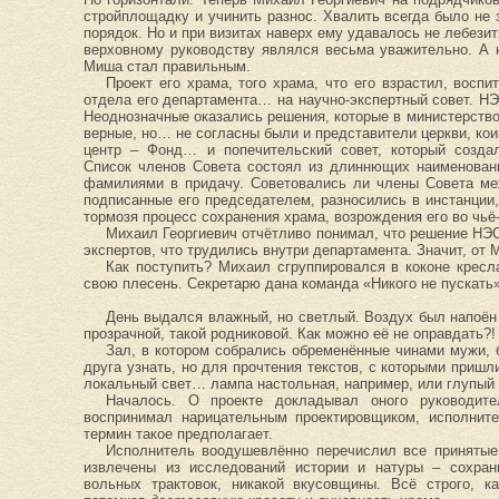
стройплощадку и учинить разнос. Хвалить всегда было не 
порядок. Но и при визитах наверх ему удавалось не лебезит
верховному руководству являлся весьма уважительно. А н
Миша стал правильным.
Проект его храма, того храма, что его взрастил, восп
отдела его департамента… на научно-экспертный совет. НЭ
Неоднозначные оказались решения, которые в министерство
верные, но… не согласны были и представители церкви, к
центр – Фонд… и попечительский совет, который создал
Список членов Совета состоял из длиннющих наименован
фамилиями в придачу. Советовались ли члены Совета меж
подписанные его председателем, разносились в инстанции, 
тормозя процесс сохранения храма, возрождения его во чьё-
Михаил Георгиевич отчётливо понимал, что решение НЭС
экспертов, что трудились внутри департамента. Значит, от М
Как поступить? Михаил сгруппировался в коконе кресл
свою плесень. Секретарю дана команда «Никого не пускать»
День выдался влажный, но светлый. Воздух был напоён 
прозрачной, такой родниковой. Как можно её не оправдать?!
Зал, в котором собрались обременённые чинами мужи,
друга узнать, но для прочтения текстов, с которыми приш
локальный свет… лампа настольная, например, или глупый
Началось. О проекте докладывал оного руководител
воспринимал нарицательным проектировщиком, исполни
термин такое предполагает.
Исполнитель воодушевлённо перечислил все принятые
извлечены из исследований истории и натуры – сохрани
вольных трактовок, никакой вкусовщины. Всё строго, к