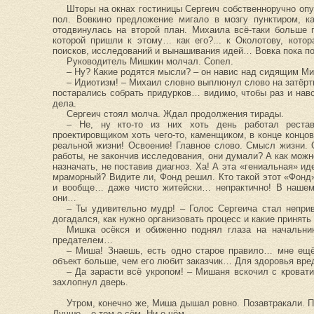
Шторы на окнах гостиницы Сергеич собственноручно опу
пол. Вовкино предложение мигало в мозгу пунктиром, к
отодвинулась на второй план. Михаила всё-таки больше п
которой пришли к этому… как его?... к Околотову, кот
поисков, исследований и вынашивания идей… Вовка пока п
Руководитель Мишкин молчал. Сопел.
– Ну? Какие родятся мысли? – он навис над сидящим Миш
– Идиотизм! – Михаил словно выплюнул слово на затёрты
постарались собрать придурков… видимо, чтобы раз и навс
дела.
Сергеич стоял молча. Ждал продолжения тирады.
– Не, ну кто-то из них хоть день работал реста
проектировщиком хоть чего-то, каменщиком, в конце конц
реальной жизни! Освоение! Главное слово. Смысл жизни. 
работы, не закончив исследования, они думали? А как мож
назначать, не поставив диагноз. Ха! А эта «гениальная» и
мраморный? Видите ли, Фонд решил. Кто такой этот «Фонд»
и вообще… даже чисто житейски… непрактично! В нашем-
они…
– Ты удивительно мудр! – Голос Сергеича стал неприв
догадался, как нужно организовать процесс и какие принять
Мишка осёкся и обиженно поднял глаза на начальни
предателем…
– Миша! Знаешь, есть одно старое правило… мне ещё
объект больше, чем его любит заказчик… Для здоровья вре
– Да зарасти всё укропом! – Мишаня вскочил с кроват
захлопнул дверь.
Утром, конечно же, Миша дышал ровно. Позавтракали. П
Лучше – о том о сём. Ни о чём.