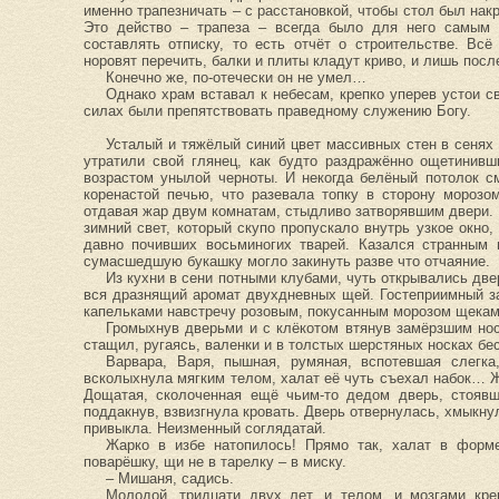
именно трапезничать – с расстановкой, чтобы стол был на
Это действо – трапеза – всегда было для него самым 
составлять отписку, то есть отчёт о строительстве. Всё
норовят перечить, балки и плиты кладут криво, и лишь после
Конечно же, по-отечески он не умел…
Однако храм вставал к небесам, крепко уперев устои с
силах были препятствовать праведному служению Богу.
Усталый и тяжёлый синий цвет массивных стен в сенях
утратили свой глянец, как будто раздражённо ощетинивш
возрастом унылой черноты. И некогда белёный потолок с
коренастой печью, что разевала топку в сторону морозо
отдавая жар двум комнатам, стыдливо затворявшим двери. В
зимний свет, который скупо пропускало внутрь узкое окно,
давно почивших восьминогих тварей. Казался странным 
сумасшедшую букашку могло закинуть разве что отчаяние.
Из кухни в сени потными клубами, чуть открывались дв
вся дразнящий аромат двухдневных щей. Гостеприимный з
капельками навстречу розовым, покусанным морозом щекам
Громыхнув дверьми и с клёкотом втянув замёрзшим но
стащил, ругаясь, валенки и в толстых шерстяных носках бе
Варвара, Варя, пышная, румяная, вспотевшая слегка
всколыхнула мягким телом, халат её чуть съехал набок… Ж
Дощатая, сколоченная ещё чьим-то дедом дверь, стоявша
поддакнув, взвизгнула кровать. Дверь отвернулась, хмыкну
привыкла. Неизменный соглядатай.
Жарко в избе натопилось! Прямо так, халат в форм
поварёшку, щи не в тарелку – в миску.
– Мишаня, садись.
Молодой, тридцати двух лет, и телом, и мозгами кр