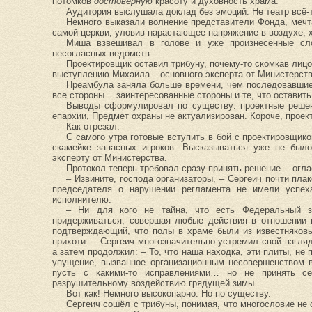
потомков
достоверную
красоту и духовность храма.
Аудитория выслушала доклад без эмоций. Не театр всё-т
Немного выказали волнение представители Фонда, мечт
самой церкви, уловив нарастающее напряжение в воздухе, 
Миша взвешивал в голове и уже произнесённые сл
несогласных ведомств.
Проектировщик оставил трибуну, почему-то скомкав лиц
выступлению Михаила – основного эксперта от Министерств
Преамбула заняла больше времени, чем последовавшие
все стороны… заинтересованные стороны и те, что оставить
Выводы сформулировал по существу: проектные решен
епархии, Предмет охраны не актуализирован. Короче, проект
Как отрезал.
С самого утра готовые вступить в бой с проектировщик
скамейке запасных игроков. Высказываться уже не был
эксперту от Министерства.
Протокол теперь требовал сразу принять решение… огла
– Извините, господа организаторы, – Сергеич почти пла
председателя о нарушении регламента не имели успех
исполнителю.
– Ни для кого не тайна, что есть Федеральный з
придерживаться, совершая любые действия в отношении 
подтверждающий, что полы в храме были из известняковы
прихоти. – Сергеич многозначительно устремил свой взгля
а затем продолжил: – То, что наша находка, эти плиты, не
упущение, вызванное организационным несовершенством в
пусть с какими-то исправлениями… но не принять се
разрушительному воздействию грядущей зимы.
Вот как! Немного высокопарно. Но по существу.
Сергеич сошёл с трибуны, понимая, что многословие не