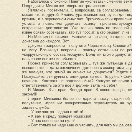
Работалось спокойно. Понятие «успевать» сменило вект
Подрядчики. Мишка же теперь контролировал.
Являлись посетители. С вопросами, за согласованием,
месил кто-то другой. Клавиатура компьютера, ручка для по
прямом, и в переносном смыслах. Эргономически правильно
устала и позволяла держать осанку, приличествующу
сохранению достоинства. Уже только лишь по телесной п
извне обязан осознавать, кто тут просит, а кто решает. И и
Но Михаил не кичился. Назначили – значит, он здесь н
донесена до каждого. Вот.
Документ запросили – получите. Через месяц. Спешите?
не могу. Возникнут вопросы – почему остальным по рег
«коррупционную составляющую». Вряд ли кто-то допустит
плачевное состояние объекта.
Проект принесли согласовывать… тут же путаница в д
выполняется с даты заключения договора с экспертами, а у
же волнует, что зимой на объект не добраться? Ждите 
Послушайте, эти руины стояли десятки лет. Не руины? Сей
начинать. Контракт не подписан был? Конкурс объявили
ответственность за это всё я должен взять на себя?
И Михаил был прав. Всегда прав. В конце концов, л
закону!!!
Ладони Мишкины более не дарили ласку старинной 
полутеням, игравшим воображенным перламутром на рук
задаёт служба.
– У вас завтра – сдача отчёта!
– К вам в среду приедет комиссия!
– У вас освоение на нуле!
– Вот только не надо мне объяснять, для чего мы работа