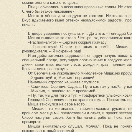
сомнительного какого-то цвета.
Птицы сбивались в несанкционированные толпы. Не стаи
С чего бы этакое ликование?
Места в лёгких для воздуха не хватало. Не хватало ег
Вкус вдыхаемого имел оттенок необъяснимой радости, пр
печаль.
В дверь уверенно постучали, и… Да это ж – Геннадий Се
Мишка выполз из-за стола. Четыре, ох, исполинских шага
«Располнел-то!» – Сергеич сокрыл гримасу.
– Приветствую! С чем же таким к нам? – Михаил 
руководителя. – Я искренне рад!
И он действительно радовался, он вдруг почувствовал 
специальной среде, регулируя соотношение в воздухе кисл
дикий такой мир, полный леса, дождя и трав, пряным з
Крылья лишь распахнуть…
От Сергеича не ускользнуло мимолётное Мишкино пробу
– Здравствуйте, Михаил Георгиевич!
Начальник строгого кабинета смутился.
– Садитесь, Сергеич. Садись. Ну, и как там у нас?... у ва
– Михаил, я, вообще-то, с проблемой.
– Ну, так мы для того и тут, – трафаретной улыбкой хоз
Геннадий Сергеевич сел на краешек стула. Проситель в
Миша втиснулся на своё место.
– Михаил, ты же знаешь… твоими глазами, руками, тв
прошлом месяце мы предоставили и отчёт, и проект рестав
Скоро наступит сезон. Хотя бы начать работы. Пока та
проморгать.
Мишка внимательно слушал. Молчал. Пока не понятн
пожаловал старый знакомый.