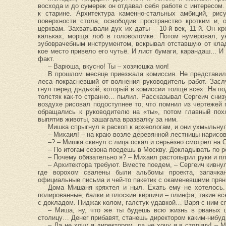
восхода и до сумерек он отдавал себя работе с интересом.
к старине. Архитектура каменно-стальных амбиций, рис
поверхности стола, освободив пространство кротким и,
церквам. Захватывали дух их даты – 10-й век, 11-й. Он к
кальках, морща лоб в головоломке. Потом нумеровал, у
зубоврачебным инструментом, вскрывал отставшую от клад
кое место привело его чутьё. И лист бумаги, карандаш… И 
факт.
– Варюша, вкусно! Ты – хозяюшка моя!
В прошлом месяце приезжала комиссия. Не представил
леса покрасневший от волнения руководитель работ. Засл
гнул перед дядькой, который в комиссии толще всех. На по
толстяк как-то странно… пылил. Рассказывал Сергеич сниз
воздухе рисовал подоступнее то, что помнил из чертежей 
обращались к руководителю на «ты», потом главный похл
выпятив животы, зашагала вразвалку за ним.
Мишка спрыгнул в раскоп к археологам, и они ухмыльнул
– Михаил! – на краю возле деревянной лестницы нарисо
–? – Мишка скинул с лица оскал и серьёзно смотрел на 
– По итогам сезона поедешь в Москву. Докладывать по 
– Почему обязательно я? – Михаил растопырил руки и п
– Архитектора требуют. Вместе поедем, – Сергеич кивнул
где ворохом свалены были альбомы проекта, запачкан
официальные письма и чей-то пакетик с окаменевшими прян
Дома Мишаня кряхтел и ныл. Ехать ему не хотелось.
полированные, балки и плоские кирпичи – плинфа, такие вс
с докладом. Пиджак колом, галстук удавкой… Варя с ним с
– Миша, ну, что же ты будешь всю жизнь в рваных ш
столицу… Денег прибавят, станешь директором каким-нибу
– Да не хочу я директором, да не хочу я в столицу! –