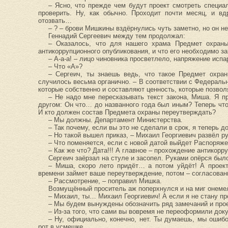
– Ясно, что прежде чем будут проект смотреть специа
проверить. Ну, как обычно. Проходит почти месяц, и в
отозвать…
– ? – брови Мишкины вздёрнулись чуть заметно, но он не
Геннадий Сергеевич между тем продолжал:
– Оказалось, что для нашего храма Предмет охраны
антикоррупционного опубликования, и что его необходимо з
– А-а-а! – лицо чиновника просветлело, напряжение испа
– Что «А»?
– Сергеич, ты знаешь ведь, что такое Предмет охра
случилось весьма органично. – В соответствии с Федеральн
которые собственно и составляют ценность, которые позво
– Не надо мне пересказывать текст закона, Миша. Я п
другом: Он что… до названного года был иным? Теперь чт
И кто должен состав Предмета охраны переутверждать?
– Мы должны. Департамент Министерства.
– Так почему, если вы это не сделали в срок, я теперь 
– Но такой вышел приказ, – Михаил Георгиевич развёл ру
– Что поменяется, если с новой датой выйдет Распоряж
– Как же что? Дата!!! А главное – прохождение антикорр
Сергеич заёрзал на стуле и засопел. Руками опёрся был
– Миша, скоро лето придёт… а потом уйдёт! А проект 
времени займет ваше переутверждение, потом – согласова
– Рассмотрение, – поправил Мишка.
Возмущённый проситель аж поперхнулся и на миг онеме
– Михаил, ты… Михаил Георгиевич! А если я не стану пр
– Мы будем вынуждены обозначить ряд замечаний и прое
– Из-за того, что сами вы вовремя не переоформили док
– Ну, официально, конечно, нет. Ты думаешь, мы ошиб
рот в усмешке.