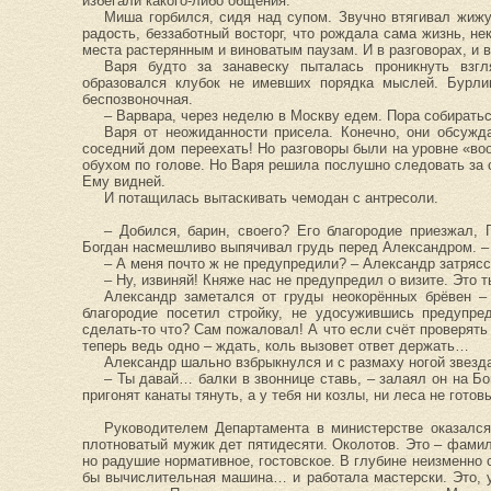
избегали какого-либо общения.
Миша горбился, сидя над супом. Звучно втягивал жижу
радость, беззаботный восторг, что рождала сама жизнь, н
места растерянным и виноватым паузам. И в разговорах, и 
Варя будто за занавеску пыталась проникнуть взг
образовался клубок не имевших порядка мыслей. Бурлив
беспозвоночная.
– Варвара, через неделю в Москву едем. Пора собиратьс
Варя от неожиданности присела. Конечно, они обсужда
соседний дом переехать! Но разговоры были на уровне «во
обухом по голове. Но Варя решила послушно следовать за с
Ему видней.
И потащилась вытаскивать чемодан с антресоли.
– Добился, барин, своего? Его благородие приезжал,
Богдан насмешливо выпячивал грудь перед Александром. –
– А меня почто ж не предупредили? – Александр затрясс
– Ну, извиняй! Княже нас не предупредил о визите. Это
Александр заметался от груды неокорённых брёвен – 
благородие посетил стройку, не удосужившись предупред
сделать-то что? Сам пожаловал! А что если счёт проверять
теперь ведь одно – ждать, коль вызовет ответ держать…
Александр шально взбрыкнулся и с размаху ногой звезда
– Ты давай… балки в звоннице ставь, – залаял он на Бо
пригонят канаты тянуть, а у тебя ни козлы, ни леса не гот
Руководителем Департамента в министерстве оказалс
плотноватый мужик дет пятидесяти. Околотов. Это – фамил
но радушие нормативное, гостовское. В глубине неизменно 
бы вычислительная машина… и работала мастерски. Это, 