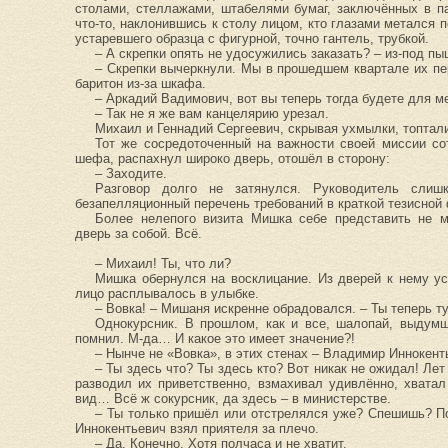
столами, стеллажами, штабелями бумаг, заключённых в п
что-то, наклонившись к столу лицом, кто глазами метался 
устаревшего образца с фигурной, точно гантель, трубкой.
– А скрепки опять не удосужились заказать? – из-под пы
– Скрепки вычеркнули. Мы в прошедшем квартале их пе
баритон из-за шкафа.
– Аркадий Вадимович, вот вы теперь тогда будете для 
– Так не я же вам канцелярию урезал.
Михаил и Геннадий Сергеевич, скрывая ухмылки, топта
Тот же сосредоточенный на важности своей миссии сот
шефа, распахнул широко дверь, отошёл в сторону:
– Заходите.
Разговор долго не затянулся. Руководитель слиш
безапелляционный перечень требований в краткой тезисной
Более нелепого визита Мишка себе представить не мо
дверь за собой. Всё.
– Михаил! Ты, что ли?
Мишка обернулся на восклицание. Из дверей к нему ус
лицо расплывалось в улыбке.
– Вовка! – Мишаня искренне обрадовался. – Ты теперь т
Однокурсник. В прошлом, как и все, шалопай, выдумщ
помнил. М-да… И какое это имеет значение?!
– Нынче не «Вовка», в этих стенах – Владимир Иннокент
– Ты здесь что? Ты здесь кто? Вот никак не ожидал! Ле
разводил их приветственно, взмахивал удивлённо, хватал
вид… Всё ж сокурсник, да здесь – в министерстве.
– Ты только пришёл или отстрелялся уже? Спешишь? П
Иннокентьевич взял приятеля за плечо.
– Да. Конечно. Хотя полчаса и не хватит.