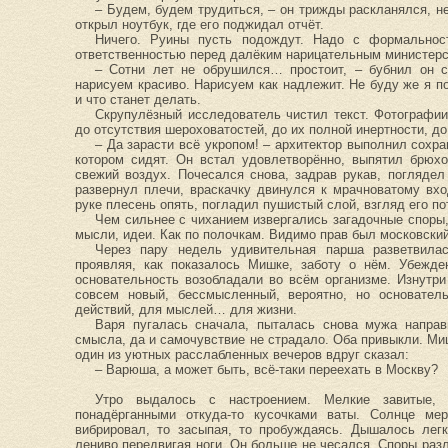
– Будем, будем трудиться, – он трижды раскланялся, не
открыл ноутбук, где его поджидал отчёт.
Ничего. Руины пусть подождут. Надо с формальност
ответственностью перед далёким нарицательным министерс
– Сотни лет не обрушился… простоит, – бубнил он с
нарисуем красиво. Нарисуем как надлежит. Не буду же я по
и что станет делать.
Скрупулёзный исследователь чистил текст. Фотографии
до отсутствия шероховатостей, до их полной инертности, д
– Да зарасти всё укропом! – архитектор выполнил сохр
котором сидят. Он встал удовлетворённо, выпятил брюхо
свежий воздух. Почесался снова, задрав рукав, поглядел
развернул плечи, враскачку двинулся к мрачноватому вх
руке плесень опять, погладил пушистый слой, взгляд его п
Чем сильнее с чиханием извергались загадочные споры
мысли, идеи. Как по полочкам. Видимо прав был московский
Через пару недель удивительная парша разветвилас
проявляя, как показалось Мишке, заботу о нём. Убежде
основательность возобладали во всём организме. Изнутри
совсем новый, бессмысленный, вероятно, но основател
действий, для мыслей… для жизни.
Варя пугалась сначала, пыталась снова мужа направ
смысла, да и самочувствие не страдало. Оба привыкли. Ми
один из уютных расслабленных вечеров вдруг сказал:
– Варюша, а может быть, всё-таки переехать в Москву?
Утро выдалось с настроением. Мелкие завитые, 
понадёрганными откуда-то кусочками ваты. Солнце мер
вибрировал, то засыпая, то пробуждаясь. Дышалось лег
лениво передвигая ноги. Он больше не чесался. Споры разл