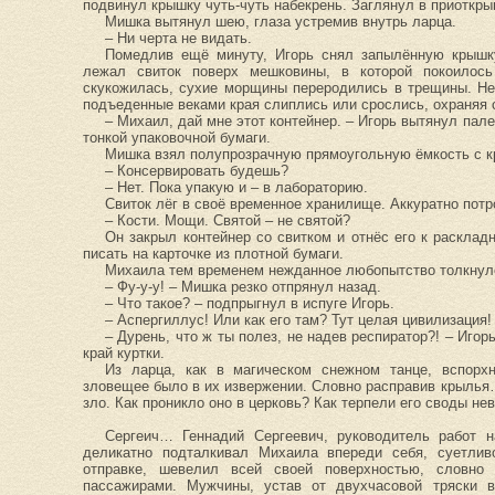
подвинул крышку чуть-чуть набекрень. Заглянул в приоткр
Мишка вытянул шею, глаза устремив внутрь ларца.
– Ни черта не видать.
Помедлив ещё минуту, Игорь снял запылённую крышку
лежал свиток поверх мешковины, в которой покоилось
скукожилась, сухие морщины переродились в трещины. Не 
подъеденные веками края слиплись или срослись, охраняя 
– Михаил, дай мне этот контейнер. – Игорь вытянул пале
тонкой упаковочной бумаги.
Мишка взял полупрозрачную прямоугольную ёмкость с кр
– Консервировать будешь?
– Нет. Пока упакую и – в лабораторию.
Свиток лёг в своё временное хранилище. Аккуратно потр
– Кости. Мощи. Святой – не святой?
Он закрыл контейнер со свитком и отнёс его к расклад
писать на карточке из плотной бумаги.
Михаила тем временем нежданное любопытство толкнуло
– Фу-у-у! – Мишка резко отпрянул назад.
– Что такое? – подпрыгнул в испуге Игорь.
– Аспергиллус! Или как его там? Тут целая цивилизация!
– Дурень, что ж ты полез, не надев респиратор?! – Игор
край куртки.
Из ларца, как в магическом снежном танце, вспорх
зловещее было в их извержении. Словно расправив крылья
зло. Как проникло оно в церковь? Как терпели его своды не
Сергеич… Геннадий Сергеевич, руководитель работ 
деликатно подталкивал Михаила впереди себя, суетлив
отправке, шевелил всей своей поверхностью, словно
пассажирами. Мужчины, устав от двухчасовой тряски в