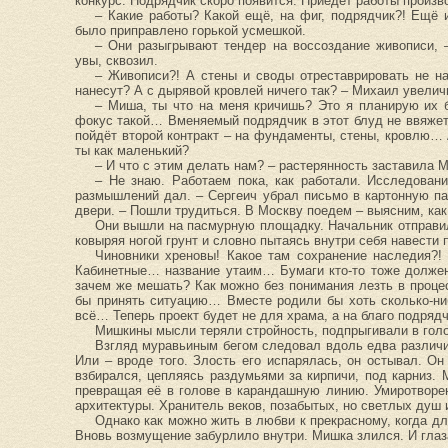
конкурс. Подрядчик скоро появится. Приедет работы произв
– Какие работы? Какой ещё, на фиг, подрядчик?! Ещё
было приправлено горькой усмешкой.
– Они разыгрывают тендер на воссоздание живописи, –
увы, сквозил.
– Живописи?! А стены и своды отреставрировать не н
нанесут? А с дырявой кровлей ничего так? – Михаил увелич
– Миша, ты что на меня кричишь? Это я планирую их б
фокус такой… Вменяемый подрядчик в этот блуд не ввяжется
пойдёт второй контракт – на фундаменты, стены, кровлю… А
ты как маленький?
– И что с этим делать нам? – растерянность заставила 
– Не знаю. Работаем пока, как работали. Исследован
размышлений дал. – Сергеич убрал письмо в картонную пап
двери. – Пошли трудиться. В Москву поедем – выясним, ка
Они вышли на пасмурную площадку. Начальник отправил
ковыряя ногой грунт и словно пытаясь внутри себя навести 
Чиновники хреновы! Какое там сохранение наследия?
Кабинетные… название утаим… Бумаги кто-то тоже должен
зачем же мешать? Как можно без понимания лезть в процес
бы принять ситуацию… Вместе родили бы хоть сколько-ни
всё… Теперь проект будет не для храма, а на благо подряд
Мишкины мысли теряли стройность, подпрыгивали в гол
Взгляд муравьиным бегом следовал вдоль едва различи
Или – вроде того. Злость его испарялась, он остывал. О
взбирался, цепляясь раздумьями за кирпичи, под карниз.
превращая её в голове в карандашную линию. Умиротворен
архитектуры. Хранитель веков, позабытых, но светлых душ и
Однако как можно жить в любви к прекрасному, когда д
Вновь возмущение забурлило внутри. Мишка злился. И глаза