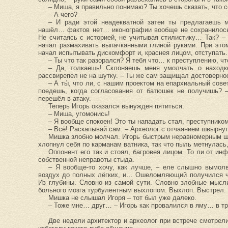
– Миша, я правильно понимаю? Ты хочешь сказать, что 
– А чего?
– И ради этой неадекватной затеи ты предлагаешь 
нашёл… фактов нет… иконографии вообще не сохранилось
Не считаясь с историей, не учитывая стилистику… Так? –
начал размахивать выпачканными глиной руками. При это
начал испытывать дискомфорт и, краснея лицом, отступать.
– Ты что так разорался? Я тебя что… к преступлению, чт
– Да, толкаешь! Склоняешь меня умолчать о находке
рассвирепел не на шутку. – Ты же сам защищал достовернос
– А ты́, что ли, с нашим проектом на епархиальный сов
поедешь, когда согласования от батюшек не получишь? 
перешёл в атаку.
Теперь Игорь оказался вынужден пятиться.
– Миша, угомонись!
– Я вообще спокоен! Это ты нападать стал, преступнико
– Всё! Раскапывай сам. – Археолог с отчаянием швырнул
Мишка злобно молчал. Игорь быстрым неравномерным ша
хлопнул себя по карманам ватника, так что пыль метнулась
Оппонент его так и стоял, багровея лицом. То ли от ин
собственной неправоты стыда.
– Я вообще-то хочу, как лучше, – еле слышно вымолв
воздух до полных лёгких, и… Ошеломляющий получился ч
Из глубины. Словно из самой сути. Словно злобные мысл
больного мозга турбулентным выхлопом. Выхлоп. Выстрел. 
Мишка не слышал Игоря – тот был уже далеко.
– Тоже мне… друг… – Игорь как провалился в яму… в тр
Две недели архитектор и археолог при встрече смотрел