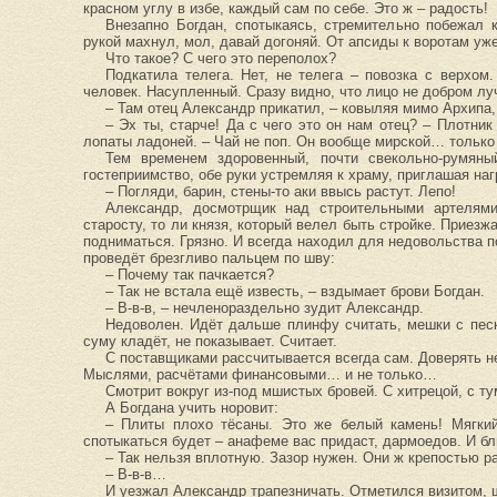
красном углу в избе, каждый сам по себе. Это ж – радость!
Внезапно Богдан, спотыкаясь, стремительно побежал 
рукой махнул, мол, давай догоняй. От апсиды к воротам уж
Что такое? С чего это переполох?
Подкатила телега. Нет, не телега – повозка с верхом
человек. Насупленный. Сразу видно, что лицо не добром лу
– Там отец Александр прикатил, – ковыляя мимо Архипа
– Эх ты, старче! Да с чего это он нам отец? – Плотни
лопаты ладоней. – Чай не поп. Он вообще мирской… только 
Тем временем здоровенный, почти свекольно-румяны
гостеприимство, обе руки устремляя к храму, приглашая наг
– Погляди, барин, стены-то аки ввысь растут. Лепо!
Александр, досмотрщик над строительными артелями
старосту, то ли князя, который велел быть стройке. Приезж
подниматься. Грязно. И всегда находил для недовольства по
проведёт брезгливо пальцем по шву:
– Почему так пачкается?
– Так не встала ещё известь, – вздымает брови Богдан.
– В-в-в, – нечленораздельно зудит Александр.
Недоволен. Идёт дальше плинфу считать, мешки с песк
суму кладёт, не показывает. Считает.
С поставщиками рассчитывается всегда сам. Доверять не
Мыслями, расчётами финансовыми… и не только…
Смотрит вокруг из-под мшистых бровей. С хитрецой, с т
А Богдана учить норовит:
– Плиты плохо тёсаны. Это же белый камень! Мягки
спотыкаться будет – анафеме вас придаст, дармоедов. И бл
– Так нельзя вплотную. Зазор нужен. Они ж крепостью р
– В-в-в…
И уезжал Александр трапезничать. Отметился визитом, 