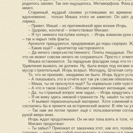
родилось заново. Так оно ощущалось. Метаморфоза. Фаза ра
имаго.
Старинный, мудрый своими устоявшими во времени
вдохновенно… только Мишка этого не заметил. Он шёл д
лирика…
– Привет, Миша! – из притемнённой арки возник Игорь.
– Здорово, коллега! – ответствовал Михаил.
– Я тут немного поглубже копнул, – Игорь взмахом руки
– так и нарыл тебе факты.
Археолог прищурился, придерживая до поры сюрприз. Ж
– Какие ещё? – архитектор насторожился.
– Да ничего сверхъестественного. Плиты лещадные. Пол
что не может совсем ничего не сохраниться. Просто с отме
Мишка остановился. За парадным фасадом лица что-то 
Удивления вызвать не должен. Ну, была вчера под ногами з
мусор строительный. Игорь вскрыл. Молодец. Штатная сит
То, что он произнёс, ожидаемо не было. Игорь будто у
– А показывать это в отчёте вот так уж совсем обязател
– Миша, ты не проснулся ещё? Ты нормально себя чувс
– А что я такое сказал? – Михаил изменил интонации, н
– Да, ты странный вопрос мне задал, – Игорь крадучись 
– Я не вижу здесь никакой странности. Ну, нашёл ты зат
– Я выявил первоначальный материал. Хотя сомнений и 
сослались бы в проекте на исторический аналог. В чём ты 
– Так нам же потом проект ещё с пользователем согла
рукой вверх-вниз.
Игорь ждал продолжения. Он не мог пока взять в толк, чт
Михаил продолжал:
– Ты забыл? Приезжал от заказчика этот, как его, поза
солидно, – руки сами собой разъехались в стороны и в так