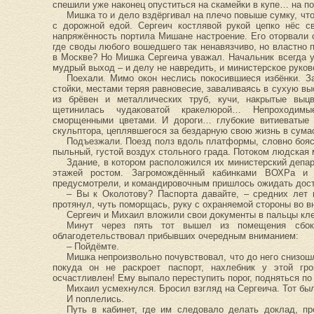
спешили уже наконец опуститься на скамейки в купе… на по
Мишка то и дело вздёргивал на плечо повыше сумку, что
с дорожной едой. Сергеич костлявой рукой цепко нёс с
напряжённость портила Мишане настроение. Его оторвали о
где своды любого вошедшего так ненавязчиво, но властно 
в Москве? Но Мишка Сергеича уважал. Начальник всегда у
мудрый выход – и делу не навредить, и министерское руков
Поехали. Мимо окон неслись покосившиеся избёнки. З
стойки, местами теряя равновесие, заваливаясь в сухую в
из брёвен и металлических труб, кучи, накрытые выцв
щетинилась чудаковатой кракелюрой… Непроходимы
сморщенными цветами. И дороги… глубокие витиеватые 
скульптора, цеплявшегося за бездарную свою жизнь в сум
Подъезжали. Поезд полз вдоль платформы, словно бояс
пыльный, густой воздух стольного града. Потоком людская 
Здание, в котором расположился их министерский депар
этажей ростом. Загромождённый кабинками ВОХРа и 
предусмотрели, и командировочным пришлось ожидать досту
– Вы к Околотову? Паспорта давайте, – средних лет
протянул, чуть поморщась, руку с охраняемой стороны во 
Сергеич и Михаил вложили свои документы в пальцы кле
Минут через пять тот вышел из помещения сбоку
облагодетельствовал прибывших очередным вниманием:
– Пойдёмте.
Мишка непроизвольно почувствовал, что до него снизошл
покуда он не раскроет паспорт, нахлебник у этой г
осчастливлен! Ему выпало переступить порог, подняться по 
Михаил усмехнулся. Бросил взгляд на Сергеича. Тот бы
И поплелись.
Путь в кабинет, где им следовало делать доклад, п