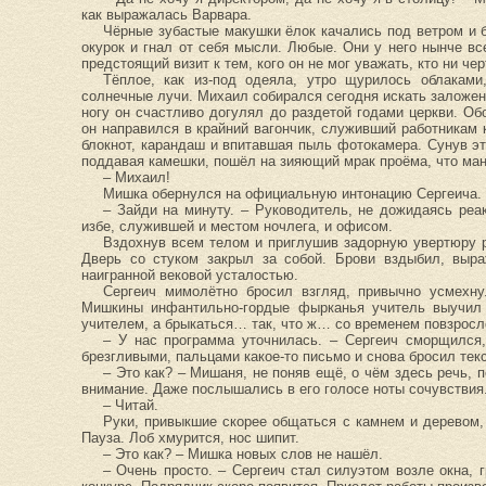
как выражалась Варвара.
Чёрные зубастые макушки ёлок качались под ветром и 
окурок и гнал от себя мысли. Любые. Они у него нынче вс
предстоящий визит к тем, кого он не мог уважать, кто ни че
Тёплое, как из-под одеяла, утро щурилось облакам
солнечные лучи. Михаил собирался сегодня искать заложен
ногу он счастливо догулял до раздетой годами церкви. О
он направился в крайний вагончик, служивший работникам 
блокнот, карандаш и впитавшая пыль фотокамера. Сунув эт
поддавая камешки, пошёл на зияющий мрак проёма, что ман
– Михаил!
Мишка обернулся на официальную интонацию Сергеича.
– Зайди на минуту. – Руководитель, не дожидаясь реа
избе, служившей и местом ночлега, и офисом.
Вздохнув всем телом и приглушив задорную увертюру р
Дверь со стуком закрыл за собой. Брови вздыбил, выра
наигранной вековой усталостью.
Сергеич мимолётно бросил взгляд, привычно усмехну
Мишкины инфантильно-гордые фырканья учитель выучил н
учителем, а брыкаться… так, что ж… со временем повзросл
– У нас программа уточнилась. – Сергеич сморщился,
брезгливыми, пальцами какое-то письмо и снова бросил те
– Это как? – Мишаня, не поняв ещё, о чём здесь речь, 
внимание. Даже послышались в его голосе ноты сочувствия
– Читай.
Руки, привыкшие скорее общаться с камнем и деревом,
Пауза. Лоб хмурится, нос шипит.
– Это как? – Мишка новых слов не нашёл.
– Очень просто. – Сергеич стал силуэтом возле окна, 