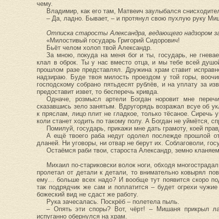
чему.
Владимир, как его там, Матвеич заулыбался снисходите
– Да, ладно. Бывает, – и протянул свою пухлую руку Ми
Отписка старосты Александра, ведающего надзором з
«Милостивый государь Григорий Сидорович!
Бьёт челом холоп твой Александр.
За мною, покуда на меня бог и ты, государь, не гнева
клал в оброк. Ты у нас вместо отца, и мы тебе всей душо
прошлом разе представлял. Дружина храм ставит исправно
надзираю. Буде твоя милость проездом у той горы, вооч
господскому собрано пятьдесят рублёв, и на уплату за из
предоставит извет, то бесперечь кривда.
Одначе, розмысл артели Богдан норовит мне перечи
сказавшись зело занятым. Вдругорядь возражал всуе об ук
к пряслам, лицо плит не гладкое, только тёсаное. Сиречь 
коли станет ходить по такому полу. А Богдан не уймётся, сп
Помилуй, государь, прикажи мне дать грамоту, коей прав
А ещё твоего раба недуг одолел послежде прошлой от
дланей. Ни уговоры, ни отвар не берут их. Соблаговоли, го
Остаёмся раби твои, староста Александр, земно кланяем
Михаил по-стариковски волок ноги, обходя многострадал
пролетал от детали к детали, то внимательно ковырял по
ему… больше всех надо? И вообще тут появится скоро по
так подрядчик же сам и поплатится – будет огрехи чужие
божеский вид не сдаст же работу.
Рука зачесалась. Поскрёб – полетела пыль.
– Опять эти споры? Вот, чёрт! – Мишаня прикрыл ла
испуганно обернулся на храм.