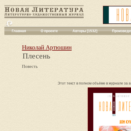
Главная
О проекте
Авторы [1532]
Произведе
Критика
[551]
Малая художес
Николай Артюшин
Переводы поэз
Плесень
Переводы проз
Публицистика
[
Повесть
Рассказы
[2052
Сценарии
[16]
Философия, на
Этот текст в полном объёме в журнале за а
Драматургия
[9
Повести, рома
Галерея
[144]
Поэзия
[1016]
Другие жанры
[
Все жанры
[561