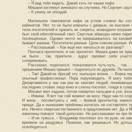
– Я рад тебя видеть. Давай хоть по чашке кофе.
Мишаня взглянул виновато на спутника. Но Сергеич заул
– К ужину не опоздай.
Маленькое темноватое кафе за углом словно бы сост
кабинетов. Нет, то не были комнаты с дверью, но высокие 
тела посетителей и хранить их секреты, возводили погран
был свой обособленный свет. Смуглые абажуры низко парил
посвящённых. Однако ничто не напрашивалось на каламбу
бывают разные. Посетители разные. Цели совсем разные. И
– Рассказывай. – Как ещё мог начаться их разговор?
Полчаса пролетели, и час пролетел. Мишка даже не пред
не были… так, приятели… вдруг проявит себя участ
сопереживать.
Рассказал, поделился, пожаловался чуть-чуть… так… 
прошением Мишка пришёл – поделиться по дружбе. По-чело
– Так! Давай-ка бросай эту пыльную возню. – Вовка пе
опытный профессионал. Пора поруководить. Я могу тебя
Департаменте у нас как раз не хватает людей, понимающи
последних словах лицо вниз и слегка посопел, глядя в сум
Михаил мял ладони, потом повертел пальцем в ухе, взъ
– Извини. Я вот так сей момент не могу. Надо как-то со
И жена… посоветуюсь с ней, – боевой архитектор замял
проще. Да и нынешние проблемы излагать не составляло тр
его. Ничего сверхъестественного в предложении нет. Да и 
извилины поворот такой допускал. Но рассказывал он про бе
– И не тужься, – Владимир похлопал его по руке, не за
времени на раздумье. Позвони, как решишься. Но доль
освободиться.