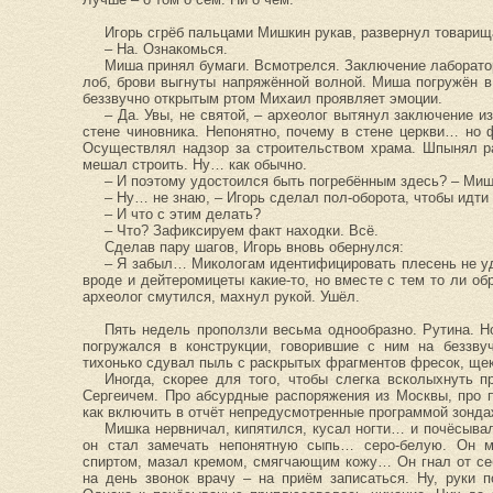
Игорь сгрёб пальцами Мишкин рукав, развернул товарища
– На. Ознакомься.
Миша принял бумаги. Всмотрелся. Заключение лаборато
лоб, брови выгнуты напряжённой волной. Миша погружён в
беззвучно открытым ртом Михаил проявляет эмоции.
– Да. Увы, не святой, – археолог вытянул заключение и
стене чиновника. Непонятно, почему в стене церкви… но 
Осуществлял надзор за строительством храма. Шпынял ра
мешал строить. Ну… как обычно.
– И поэтому удостоился быть погребённым здесь? – Мишк
– Ну… не знаю, – Игорь сделал пол-оборота, чтобы идти
– И что с этим делать?
– Что? Зафиксируем факт находки. Всё.
Сделав пару шагов, Игорь вновь обернулся:
– Я забыл… Микологам идентифицировать плесень не уд
вроде и дейтеромицеты какие-то, но вместе с тем то ли о
археолог смутился, махнул рукой. Ушёл.
Пять недель проползли весьма однообразно. Рутина. 
погружался в конструкции, говорившие с ним на беззву
тихонько сдувал пыль с раскрытых фрагментов фресок, щек
Иногда, скорее для того, чтобы слегка всколыхнуть 
Сергеичем. Про абсурдные распоряжения из Москвы, про п
как включить в отчёт непредусмотренные программой зонд
Мишка нервничал, кипятился, кусал ногти… и почёсывал
он стал замечать непонятную сыпь… серо-белую. Он м
спиртом, мазал кремом, смягчающим кожу… Он гнал от се
на день звонок врачу – на приём записаться. Ну, руки п