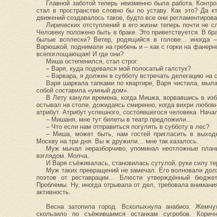
Главной заботой теперь неизменно была работа. Контро
стал в пространстве словно бы по уставу. Как это? Да кт
движений создавалось такое, будто все они регламентиров
Лирических отступлений в его жизни теперь почти не 
Человеку положено быть в браке. Это приветствуется. В бра
былые всплески? Ветер, родящийся в голове… иногда –
Варюшкой, поднимали на гребень и – как с горки на фанерн
всепоглощающая! И где они?
Миша остепенился, стал строг.
– Варя, куда подевался мой полосатый галстук?
– Варвара, я должен в субботу встречать делегацию на 
Варя шаркала тапками по квартире, Варя чистила, мыла
собой составила «умный дом».
В Лету канули времена, когда Мишка, ворвавшись в изб
остывал на столе, дожидаясь смиренно, когда вихри любов
атрибут. Атрибут успешного, состоявшегося человека. Нача
– Мишаня, мне тут билеты в театр предложили…
– Что если нам отправиться погулять в субботу в лес?
– Миша, может быть, нам гостей пригласить в выход
Москву на три дня. Вы ж дружили… мне так казалось.
Муж мычал неразборчиво, упоминал неотложные план
взглядом. Молча.
И Варя съёживалась, становилась сутулой, руки силу тер
Муж таких превращений не замечал. Его волновали дол
поэтов от реставрации… Блюсти утверждённый бюджет.
Проблемы. Ну, иногда отрывала от дел, требовала внимани
активность.
Весна затопила город. Всколыхнула анабиоз. Жемч
скользило по съёжившимся останкам сугробов. Кори