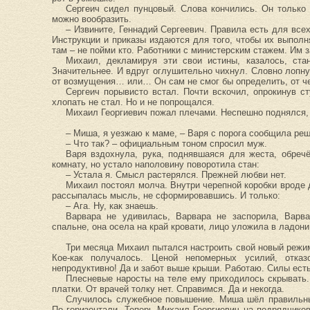
Сергеич сидел пунцовый. Слова кончились. Он только
можно вообразить.
– Извините, Геннадий Сергеевич. Правила есть для всех
Инструкции и приказы издаются для того, чтобы их выполня
там – не пойми кто. Работники с министерским стажем. Им з
Михаил, декламируя эти свои истины, казалось, ст
Значительнее. И вдруг оглушительно чихнул. Словно лоп
от возмущения… или… Он сам не смог бы определить, от че
Сергеич порывисто встал. Почти вскочил, опрокинув с
хлопать не стал. Но и не попрощался.
Михаил Георгиевич пожал плечами. Неспешно поднялся, 
– Миша, я уезжаю к маме, – Варя с порога сообщила реш
– Что так? – официальным тоном спросил муж.
Варя вздохнула, рука, поднявшаяся для жеста, обреч
комнату, но устало наполовину поворотила стан:
– Устала я. Смысл растерялся. Прежней любви нет.
Михаил постоял молча. Внутри черепной коробки вроде 
рассыпалась мысль, не сформировавшись. И только:
– Ага. Ну, как знаешь.
Варвара не удивилась, Варвара не заспорила, Варв
спальне, она осела на край кровати, лицо уложила в ладони 
Три месяца Михаил пытался настроить свой новый режим
Кое-как получалось. Ценой непомерных усилий, отка
непродуктивно! Да и забот выше крыши. Работаю. Силы есть
Плесневые наросты на теле ему приходилось скрывать.
платки. От врачей толку нет. Справимся. Да и некогда.
Случилось служебное повышение. Миша шёл правильным
По горизонтали. Теперь Михаил Георгиевич на подрядчиков