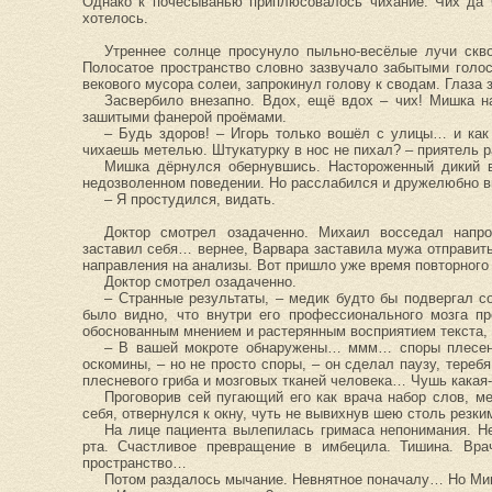
Однако к почёсыванью приплюсовалось чихание. Чих да ч
хотелось.
Утреннее солнце просунуло пыльно-весёлые лучи скв
Полосатое пространство словно зазвучало забытыми голо
векового мусора солеи, запрокинул голову к сводам. Глаза 
Засвербило внезапно. Вдох, ещё вдох – чих! Мишка н
зашитыми фанерой проёмами.
– Будь здоров! – Игорь только вошёл с улицы… и ка
чихаешь метелью. Штукатурку в нос не пихал? – приятель 
Мишка дёрнулся обернувшись. Настороженный дикий в
недозволенном поведении. Но расслабился и дружелюбно в
– Я простудился, видать.
Доктор смотрел озадаченно. Михаил восседал напро
заставил себя… вернее, Варвара заставила мужа отправит
направления на анализы. Вот пришло уже время повторного 
Доктор смотрел озадаченно.
– Странные результаты, – медик будто бы подвергал 
было видно, что внутри его профессионального мозга 
обоснованным мнением и растерянным восприятием текста, 
– В вашей мокроте обнаружены… ммм… споры плесени
оскомины, – но не просто споры, – он сделал паузу, теребя
плесневого гриба и мозговых тканей человека… Чушь какая-
Проговорив сей пугающий его как врача набор слов, м
себя, отвернулся к окну, чуть не вывихнув шею столь резк
На лице пациента вылепилась гримаса непонимания. Не
рта. Счастливое превращение в имбецила. Тишина. Вра
пространство…
Потом раздалось мычание. Невнятное поначалу… Но Ми