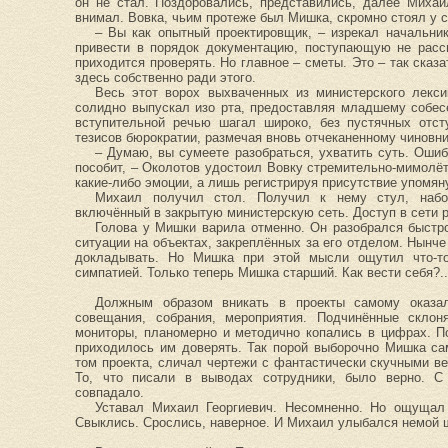
он не стал. Поздоровались, представились, далее Михаи
внимал. Вовка, чьим протеже был Мишка, скромно стоял у с
– Вы как опытный проектировщик, – изрекал начальник
привести в порядок документацию, поступающую не рассм
приходится проверять. Но главное – сметы. Это – так сказ
здесь собственно ради этого.
Весь этот ворох выхваченных из министерского лекси
солидно выпускал изо рта, предоставляя младшему собес
вступительной речью шагал широко, без пустячных отст
тезисов бюрократии, размечая вновь отчеканенному чиновн
– Думаю, вы сумеете разобраться, ухватить суть. Оши
пособит, – Околотов удостоил Вовку стремительно-мимолё
какие-либо эмоции, а лишь регистрируя присутствие упомяну
Михаил получил стол. Получил к нему стул, набо
включённый в закрытую министерскую сеть. Доступ в сети р
Голова у Мишки варила отменно. Он разобрался быстро
ситуации на объектах, закреплённых за его отделом. Нынч
докладывать. Но Мишка при этой мысли ощутил что-т
симпатией. Только теперь Мишка старший. Как вести себя?..
Должным образом вникать в проекты самому оказал
совещания, собрания, мероприятия. Подчинённые склон
мониторы, планомерно и методично копались в цифрах. П
приходилось им доверять. Так порой выборочно Мишка са
том проекта, сличал чертежи с фантастически скучными 
То, что писали в выводах сотрудники, было верно. 
совпадало.
Уставал Михаил Георгиевич. Несомненно. Но ощущал 
Свыклись. Срослись, наверное. И Михаил улыбался немой 