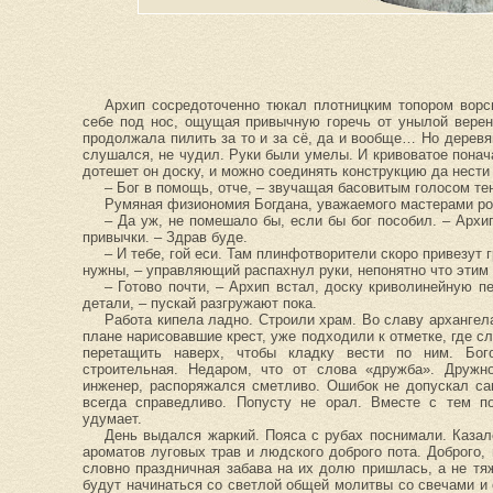
Архип сосредоточенно тюкал плотницким топором ворси
себе под нос, ощущая привычную горечь от унылой верен
продолжала пилить за то и за сё, да и вообще… Но деревя
слушался, не чудил. Руки были умелы. И кривоватое понач
дотешет он доску, и можно соединять конструкцию да нести 
– Бог в помощь, отче, – звучащая басовитым голосом те
Румяная физиономия Богдана, уважаемого мастерами ро
– Да уж, не помешало бы, если бы бог пособил. – Архи
привычки. – Здрав буде.
– И тебе, гой еси. Там плинфотворители скоро привезут 
нужны, – управляющий распахнул руки, непонятно что этим
– Готово почти, – Архип встал, доску криволинейную п
детали, – пускай разгружают пока.
Работа кипела ладно. Строили храм. Во славу архангел
плане нарисовавшие крест, уже подходили к отметке, где 
перетащить наверх, чтобы кладку вести по ним. Бо
строительная. Недаром, что от слова «дружба». Дружн
инженер, распоряжался сметливо. Ошибок не допускал сам
всегда справедливо. Попусту не орал. Вместе с тем по
удумает.
День выдался жаркий. Пояса с рубах поснимали. Казал
ароматов луговых трав и людского доброго пота. Доброго,
словно праздничная забава на их долю пришлась, а не тяж
будут начинаться со светлой общей молитвы со свечами и 