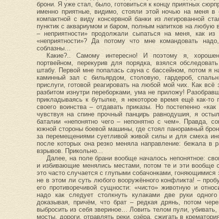
брони. Я уже стал, было, готовиться к концу приятных сюрп
именно приятные, видимо, стояли этой ночью на меня в 
компактной с виду консервной банки из легированной ст
пунктик с аквариумом и баром, полным напитков на любую 
– неприятности» продолжали сыпаться на меня, как из 
«неприятности»? Да потому что мне командовать надо
соблазны…
Какие?.. Самому интересно! И поэтому я, хороше
портвейном, перекурив для порядка, взялся обследоват
штабу. Первой мне попалась сауна с бассейном, потом я н
каминный зал с бильярдом, столовую, гардероб, спаль
прислуги, готовой реагировать на любой мой чих. Как всё
разбитом изнутри переборками, ума не приложу! Разобравш
прикладываясь к бутылке, я некоторое время ещё как-то
своего воинства – отдавать приказы. Но постепенно «как
чувствуя на спине прочный панцирь равнодушия, я осты
баталии «непонятно чего – непонятно с чем». Правда, с
южной стороны боевой машины, где стоял панорамный бро
за перемещениями суетливой живой силы и для смеха ино
после которых она резко меняла направление: бежала в 
взрывов. Прикольно…
Далее, на поле брани вообще началось непонятное: сво
и избивающие менялись местами, потом те и эти вообще с
это часто случается с глупыми собачонками, гоняющимися з
не в этом ли суть любого вооружённого конфликта! – проб
его противоречивой сущности: «чисто» животную и отно
надо как следует столкнуть кулаками две руки одного
доказывая, причём, что брат – редкая дрянь, потом чер
выбросить из себя звериное… Ловить телом пули, убивать, 
мосты, дороги, отравлять реки, озёра, сжигать в крематори