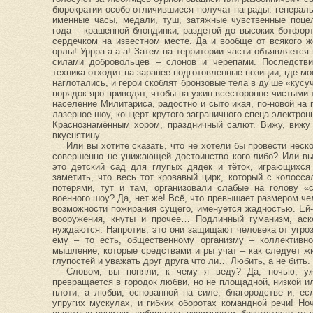
бюрократии особо отличившиеся получат награды: генерал
именные часы, медали, туш, затяжные чувственные поце
года – крашенной блондинки, раздетой до высоких ботфо
сердечком на известном месте. Да и вообще от всякого 
орлы! Уррра-а-а-а! Затем на территории части объявляется
силами добровольцев – слонов и черепами. Последстви
техника отходит на заранее подготовленные позиции, где мо
наглотались, и герои скоблят бронзовые тела в ду’ше «кусу
порядок яро приводят, чтобы на ужин всесторонне чистыми 
население Милитариса, радостно и сыто икая, по-новой на
лазерное шоу, концерт крутого заграничного спеца электр
Краснознамённым хором, праздничный салют. Вижу, вижу 
вкуснятину…
Или вы хотите сказать, что не хотели бы провести неск
совершенно не унижающей достоинство кого-либо? Или вы
это детский сад для глупых дядек и тёток, играющихся
заметить, что весь тот кровавый цирк, который с колос
потерями, тут и там, организовали слабые на голову «
военного шоу? Да, нет же! Всё, что превышает размером ч
возможности пожирания сущего, именуется жадностью. Ей-т
вооружения, кнуты и прочее… Подлинный гуманизм, аск
нуждаются. Напротив, это они защищают человека от угро
ему – то есть, общественному организму – коллективно
мышление, которые средствами игры учат – как следует ж
глупостей и уважать друг друга что ли… Любить, а не бить.
Словом, вы поняли, к чему я веду? Да, ночью, у
превращается в городок любви, но не площадной, низкой и
плоти, а любви, основанной на силе, благородстве и, ес
упругих мускулах, и гибких оборотах командной речи! Но