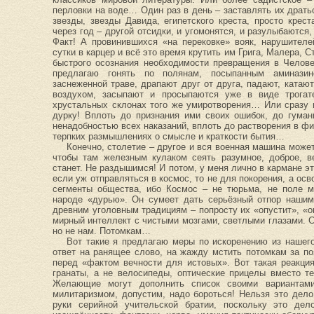
перловки на воде… Один раз в день – заставлять их драт
звезды, звезды Давида, египетского креста, просто крест
через год – другой отсидки, и угомонятся, и разулыбаются,
Факт! А провинившихся «на перековке» вояк, нарушител
сутки в карцер и всё это время крутить им Грига, Малера, 
быстрого осознания необходимости превращения в Челове
предлагаю гонять по полянам, посыпанным аминази
заснеженной траве, драпают друг от друга, падают, ката
воздухом, засыпают и просыпаются уже в виде трогат
хрустальных склонах того же умиротворения… Или сразу 
дурку! Вплоть до признания ими своих ошибок, до гуман
ненадобностью всех наказаний, вплоть до растворения в ф
терпких размышлениях о смысле и краткости бытия…
Конечно, столетие – другое и вся военная машина может
чтобы там железным кулаком сеять разумное, доброе, в
станет. Не раздышимся! И потом, у меня лично в кармане эт
если уж отправляться в космос, то не для покорения, а о
сегменты общества, ибо Космос – не тюрьма, не поле м
народе «дурью». Он сумеет дать серьёзный отпор нашим
древним уголовным традициям – попросту их «опустит», «о
мирный интеллект с чистыми мозгами, светлыми глазами. 
но не нам. Потомкам…
Вот такие я предлагаю меры по искоренению из нашего
ответ на ранящее слово, на жажду мстить потомкам за по
перед «фактом вечности для истовых». Вот такая реакци
гранаты, а не велосипеды, оптические прицелы вместо т
Желающие могут дополнить список своими вариантами
милитаризмом, допустим, надо бороться! Нельзя это дело
руки серийной учительской братии, поскольку это дел