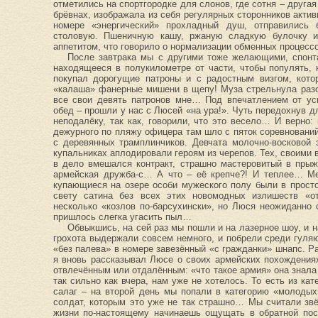
отметились на спортгородке для слонов, где сотня – другая
брёвнах, изображала из себя регулярных сторонников активн
номере «энергический» прохладный душ, отправились 
столовую. Пшеничную кашу, ржаную сладкую булочку и
аппетитом, что говорило о нормализации обменных процес
После завтрака мы с другими тоже желающими, спонт
находящееся в полукилометре от части, чтобы популять, 
покупал дорогущие патроны и с радостным визгом, кото
«калаша» фанерные мишени в щепу! Муза стрельнула разо
все свои девять патронов мне… Под впечатлением от ус
обед – прошли у нас с Люсей «на ура!». Чуть передохнув д
неподалёку, так как, говорили, что это весело… И верно:
дежурного по пляжу офицера там шло с пяток соревнований
с деревянных трамплинчиков. Девчата молочно-восковой
купальниках аплодировали героям из черепов. Тех, своими 
в дело вмешался контракт, страшно мастеровитый в прыж
армейская дружба-с… А что – её крепче?! И теплее… Ме
купающиеся на озере особи мужеского полу были в прост
свету сатина без всех этих новомодных излишеств «о
несколько «козлов по-барсухински», но Люся неожиданно 
пришлось слегка угасить пыл…
Обвыкшись, на сей раз мы пошли и на лазерное шоу, и на
грохота выдержали совсем немного, и побрели среди гуля
«без палева» в номере завезённый «с гражданки» шнапс. Р
я вновь рассказывал Люсе о своих армейских похождения
отвлечённым или отдалённым: «что такое армия» она знала
так сильно как вчера, нам уже не хотелось. То есть из ка
салаг – на второй день мы попали в категорию «молодых
солдат, которым это уже не так страшно… Мы считали звё
жизни по-настоящему начинаешь ощущать в обратной пос