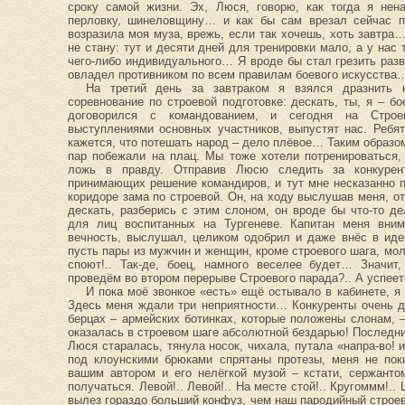
сроку самой жизни. Эх, Люся, говорю, как тогда я нена
перловку, шинеловщину… и как бы сам врезал сейчас по
возразила моя муза, врежь, если так хочешь, хоть завтра… 
не стану: тут и десяти дней для тренировки мало, а у нас 
чего-либо индивидуального… Я вроде бы стал грезить раз
овладел противником по всем правилам боевого искусства
На третий день за завтраком я взялся дразнить 
соревнование по строевой подготовке: дескать, ты, я – б
договорился с командованием, и сегодня на Стро
выступлениями основных участников, выпустят нас. Ребя
кажется, что потешать народ – дело плёвое… Таким образом,
пар побежали на плац. Мы тоже хотели потренироваться,
ложь в правду. Отправив Люсю следить за конкурен
принимающих решение командиров, и тут мне несказанно п
коридоре зама по строевой. Он, на ходу выслушав меня, о
дескать, разберись с этим слоном, он вроде бы что-то де
для лиц воспитанных на Тургеневе. Капитан меня вни
вечность, выслушал, целиком одобрил и даже внёс в иде
пусть пары из мужчин и женщин, кроме строевого шага, мо
споют!.. Так-де, боец, намного веселее будет… Значит
проведём во втором перерыве Строевого парада?.. А успеете
И пока моё звонкое «есть» ещё остывало в кабинете, я
Здесь меня ждали три неприятности… Конкуренты очень д
берцах – армейских ботинках, которые положены слонам,
оказалась в строевом шаге абсолютной бездарью! Последний
Люся старалась, тянула носок, чихала, путала «напра-во! и
под клоунскими брюками спрятаны протезы, меня не пок
вашим автором и его нелёгкой музой – кстати, сержанто
получаться. Левой!.. Левой!.. На месте стой!.. Кругоммм!.. 
вылез гораздо больший конфуз, чем наш пародийный строев