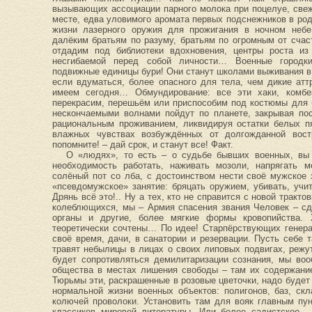
вызывающих ассоциации парного молока при поцелуе, све
месте, едва уловимого аромата первых подснежников в ро
жизни лазерного оружия для прожигания в ночном неб
далёким братьям по разуму, братьям по огромным от счас
отдадим под библиотеки вдохновения, центры роста из
несгибаемой перед собой личности… Военные городки
подвижные единицы бури! Они станут школами выживания в 
если вдуматься, более опасного для тела, чем дикие ат
имеем сегодня… Обмундирование: все эти хаки, комб
перекрасим, перешьём или приспособим под костюмы для 
нескончаемыми волнами пойдут по планете, закрывая по
рациональным проживанием, ликвидируя остатки белых п
влажных чувствах возбуждённых от долгожданной вост
попомните! – дай срок, и станут все! Факт.
О «людях», то есть – о судьбе бывших военных, вы 
необходимость работать, наживать мозоли, напрягать м
солёный пот со лба, с достоинством нести своё мужское
«псевдомужское» занятие: бряцать оружием, убивать, учи
Дрянь всё это!.. Ну а тех, кто не справится с новой тракт
колеблющихся, мы – Армия спасения звания Человек – сд
органы и другие, более мягкие формы кровопийства.
теоретически сочтены… По идее! Старпёрствующих генера
своё время, дачи, в санатории и резервации. Пусть себе 
травят небылицы в лицах о своих липовых подвигах, режу
будет сопротивляться демилитаризации сознания, мы воо
общества в местах лишения свободы – там их содержание
Тюрьмы эти, раскрашенные в розовые цветочки, надо будет
нормальной жизни военных объектов: полигонов, баз, ск
колючей проволоки. Установить там для вояк главным пу
классиков мировой литературы. Или более садистское –