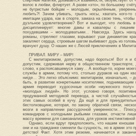
спиртные напитки, добивается взаимности, безумствует от
волос в любви, флиртует. А разве «это», по большому счёту
не бугристым бойцам – молодым, окрылённым, уверенн
любить?! Зачем убивать, грызть носы, хватать кого-то
имитации удара, как в спорте, замаха на свою тень, чтоб
дуэльное удовлетворение? Вот и выходит, что любовь в
дисциплинирует: многие дамы и кавалеры с лишним
похудевшими – молодцеватыми… Навсегда. Здесь наход
романы, стреляют глазами, взрывают уши динамитом к
закаляют сердца, строевым шагом выбивают дурь из головы
врачуют душу. О наших же с Люсей приключениях в Милита
ПРИВАЛ. МИРУ – МИР!
С милитаризмом, допустим, надо бороться! Вот я и б
допустим, сдерживая нерву в общественном транспорте, 
слово, к распоясавшемуся хаму… А вообще-то, корни мое
службы в армии, потому что, столько дураков на один кв
нигде… Это легко объяснимо: милитаризм, изначально, – д
быть, в развитии конкретными носителями, поднимающим 
армия переводит худосочные особи «мужеского полу»
«молодых людей». Но этот, условно говоря, позитив
продуманной методикой перевода, а чистой случайность
этих самых особей в кучу. Да ещё и для принудительн
бестолковщине, которая, по закону обратной связи, неск
мозги в направлении рассудочной умеренности… Плюс
командиров с холодными рыбьими глазами, отчасти лише
массу времени для самоанализа, для уроков инстинктивной 
Однако, если вдруг предположить, что нашим юношам 
они и на гражданке сменили бы сущность, но в армии это 
детство! Факт. Хотя этим резюме, начинается и заканч