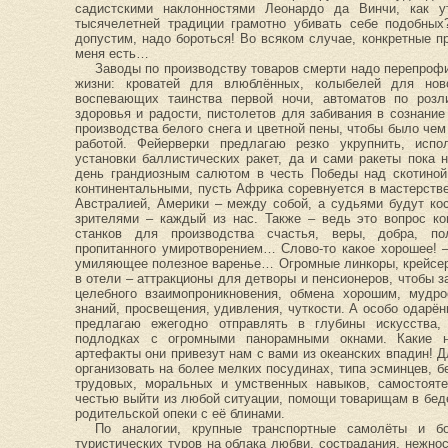
садистскими наклонностями Леонардо да Винчи, как у
тысячелетней традиции грамотно убивать себе подобных
допустим, надо бороться! Во всяком случае, конкретные п
меня есть…
Заводы по производству товаров смерти надо перепрофи
жизни: кроватей для влюблённых, колыбелей для нов
воспевающих таинства первой ночи, автоматов по розли
здоровья и радости, пистолетов для забивания в сознани
производства белого снега и цветной пены, чтобы было че
работой. Фейерверки предлагаю резко укрупнить, исп
установки баллистических ракет, да и сами ракеты пока 
день грандиозным салютом в честь Победы над скотиной 
континентальными, пусть Африка соревнуется в мастерстве
Австралией, Америки – между собой, а судьями будут ко
зрителями – каждый из нас. Также – ведь это вопрос ко
станков для производства счастья, веры, добра, по
пропитанного умиротворением… Слово-то какое хорошее! –
умиляющее полезное варенье… Огромные линкоры, крейсер
в отели – аттракционы для детворы и пенсионеров, чтобы з
целебного взаимопроникновения, обмена хорошим, мудро
знаний, просвещения, удивления, чуткости. А особо одарён
предлагаю ежегодно отправлять в глубины искусства,
подлодках с огромными панорамными окнами. Какие н
артефакты они привезут нам с вами из океанских впадин! Дл
организовать на более мелких посудинах, типа эсминцев, 
трудовых, моральных и умственных навыков, самостояте
честью выйти из любой ситуации, помощи товарищам в беде
родительской опеки с её блинами.
По аналогии, крупные транспортные самолёты и б
туристических туров на облака любви, сострадания, нежно