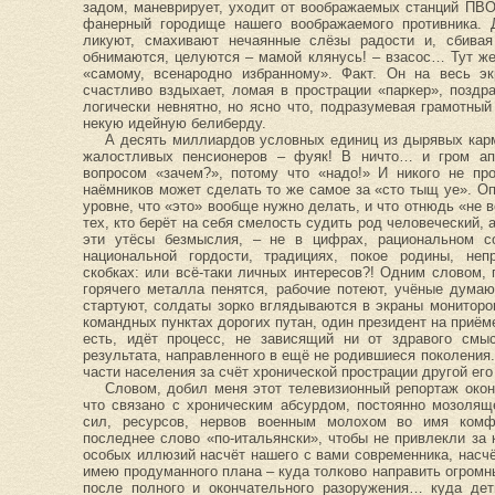
задом, маневрирует, уходит от воображаемых станций ПВО 
фанерный городище нашего воображаемого противника. Д
ликуют, смахивают нечаянные слёзы радости и, сбивая 
обнимаются, целуются – мамой клянусь! – взасос… Тут ж
«самому, всенародно избранному». Факт. Он на весь эк
счастливо вздыхает, ломая в прострации «паркер», позд
логически невнятно, но ясно что, подразумевая грамотный
некую идейную белиберду.
А десять миллиардов условных единиц из дырявых карм
жалостливых пенсионеров – фуяк! В ничто… и гром ап
вопросом «зачем?», потому что «надо!» И никого не про
наёмников может сделать то же самое за «сто тыщ уе». Оп
уровне, что «это» вообще нужно делать, и что отнюдь «не 
тех, кто берёт на себя смелость судить род человеческий, 
эти утёсы безмыслия, – не в цифрах, рациональном с
национальной гордости, традициях, покое родины, непр
скобках: или всё-таки личных интересов?! Одним словом, 
горячего металла пенятся, рабочие потеют, учёные дума
стартуют, солдаты зорко вглядываются в экраны мониторо
командных пунктах дорогих путан, один президент на приём
есть, идёт процесс, не зависящий ни от здравого смыс
результата, направленного в ещё не родившиеся поколения
части населения за счёт хронической прострации другой его
Словом, добил меня этот телевизионный репортаж окон
что связано с хроническим абсурдом, постоянно мозоля
сил, ресурсов, нервов военным молохом во имя комф
последнее слово «по-итальянски», чтобы не привлекли за 
особых иллюзий насчёт нашего с вами современника, насчё
имею продуманного плана – куда толково направить огром
после полного и окончательного разоружения… куда дет