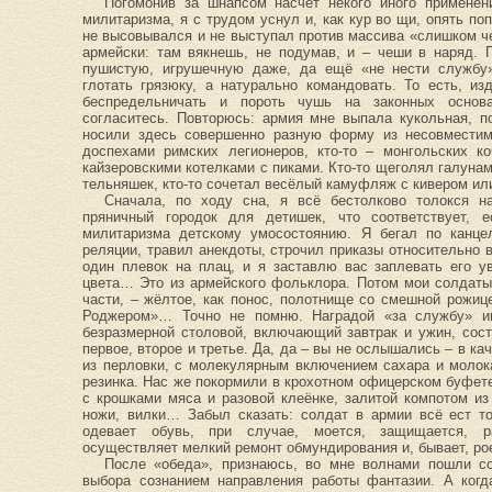
Погомонив за шнапсом насчёт некого иного применен
милитаризма, я с трудом уснул и, как кур во щи, опять п
не высовывался и не выступал против массива «слишком че
армейски: там вякнешь, не подумав, и – чеши в наряд. 
пушистую, игрушечную даже, да ещё «не нести службу»
глотать грязюку, а натурально командовать. То есть, и
беспредельничать и пороть чушь на законных основа
согласитесь. Повторюсь: армия мне выпала кукольная, п
носили здесь совершенно разную форму из несовмести
доспехами римских легионеров, кто-то – монгольских к
кайзеровскими котелками с пиками. Кто-то щеголял галуна
тельняшек, кто-то сочетал весёлый камуфляж с кивером и
Сначала, по ходу сна, я всё бестолково толокся н
пряничный городок для детишек, что соответствует, 
милитаризма детскому умосостоянию. Я бегал по канце
реляции, травил анекдоты, строчил приказы относительно
один плевок на плац, и я заставлю вас заплевать его ув
цвета… Это из армейского фольклора. Потом мои солдаты
части, – жёлтое, как понос, полотнище со смешной рожи
Роджером»… Точно не помню. Наградой «за службу» и
безразмерной столовой, включающий завтрак и ужин, сос
первое, второе и третье. Да, да – вы не ослышались – в ка
из перловки, с молекулярным включением сахара и молок
резинка. Нас же покормили в крохотном офицерском буфете
с крошками мяса и разовой клеёнке, залитой компотом и
ножи, вилки… Забыл сказать: солдат в армии всё ест т
одевает обувь, при случае, моется, защищается, ра
осуществляет мелкий ремонт обмундирования и, бывает, р
После «обеда», признаюсь, во мне волнами пошли со
выбора сознанием направления работы фантазии. А когд