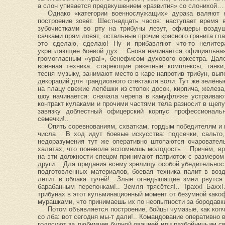
а слон упивается предвкушением «развития» со слонихой…
Однако «категории военнослужащих» дурака валяют н
построение зовёт. Шестнадцать часов: наступает время 
зубочистками во рту на трибуны лезут, офицеры возд
сачками прям ловят, остальные прочие красного гранита гла
это сделаю, сделаю! Ну и прибавляют что-то нелитер
укрепляющее боевой дух… Снова начинается официальная 
громогласным «ура!», бенефисом духового оркестра. Дал
военная техника: стареющие ракетные комплексы, танки,
тесня музыку, занимают место в каре напротив трибун, вып
декораций для грандиозного спектакля воли. Тут же зелёные
на плацу свежие лепёшки из стопок досок, кирпича, желез
шоу начинается: сначала черепа в камуфляже устраиваю
контракт кулаками и прочими частями тела разносит в щеп
завязку доблестный офицерский корпус профессиональ
семечки!..
Опять соревнованиям, схваткам, гордым победителям и
числа… В ход идут боевые искусства: подсечки, сальто,
недоразумения тут же оперативно штопаются очаровател
халатах, что поневоле вспомнишь молодость… Причём, вро
на эти должности спецом принимают патриоток с размером 
други… Для придания всему зрелищу особой убедительности
подготовленных материалов, боевая техника палит в воз
летит в облака тучей!.. Злые огнедышащие змеи рвутся
барабанным перепонкам!.. Земля трясётся!.. Трахх! Бахх
трибунах в этот кульминационный момент от безумной како
мурашками, что принимаешь их по неопытности за бородав
Потом объявляется построение, бойцы чумазые, как коп
со лба: вот сегодня мы-т дали!.. Командование оперативно
голосуют за любимцев бурной овацией или разбойничьим св