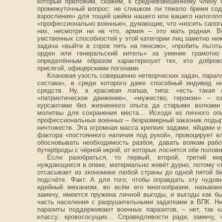
который приложим, скажем, к средневзвешенному члену 
промежуточный вопрос: не слишком ли тяжело бремя сод
взросления» для тощей шейки нашего или вашего налогоп
«профессионально военные», думающие, что «носить сапоги
них, несмотря ни на что, армия – это мать родная. 
умственных способностей у этой категории лиц заметно ниж
задача «выйти в сорок пять на пенсию», «пробить льготы
орден или генеральский китель» за умение грамотно 
определённым образом характеризует тех, кто добров
присягой, офицерскими погонами.
Клановая узость совершенно нетворческих задач, парал
состава», в среде которого даже способный индивид н
средств. Ну, а красивая лапша, типа: «есть такая 
«патриотическое движение», «мужество, героизм» – о
курсантами без жизненного опыта да старыми волками
молитвы для сохранения места… Исходя из личного опы
профессиональных военных – безразмерный заказник лодыр
ничтожеств. Эта огромная масса крепких задами, яйцами и
фактора «постоянного наличия под рукой», провоцирует в
обосновывать необходимость разбоя, давать воякам рабо
бутерброды с чёрной икрой, от которых лоснятся обе полов
Если разобраться, то первый, второй, третий ми
нуждающихся в опеке, материально живёт дурно, потому 
отсасывает из экономики любой страны до одной пятой б
подсчёте. Факт. А для того, чтобы оправдать эту чудо
идейный механизм, во всём его многообразии, называю
замечу, имеется пружина личной выгоды, и выгоды как б
часть населения с разрушительными задатками в ВПК. Ни
паразиты поддерживают военных паразитов, – нет, так к
классу: кровососущих… Справедливости ради, замечу, 