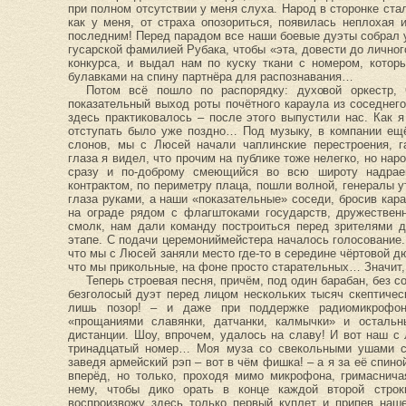
при полном отсутствии у меня слуха. Народ в сторонке стал
как у меня, от страха опозориться, появилась неплохая
последним! Перед парадом все наши боевые дуэты собрал 
гусарской фамилией Рубака, чтобы «эта, довести до личног
конкурса, и выдал нам по куску ткани с номером, котор
булавками на спину партнёра для распознавания…
Потом всё пошло по распорядку: духовой оркестр, 
показательный выход роты почётного караула из соседнего
здесь практиковалось – после этого выпустили нас. Как я
отступать было уже поздно… Под музыку, в компании ещ
слонов, мы с Люсей начали чаплинские перестроения, г
глаза я видел, что прочим на публике тоже нелегко, но на
сразу и по-доброму смеющийся во всю широту надрае
контрактом, по периметру плаца, пошли волной, генералы 
глаза руками, а наши «показательные» соседи, бросив кар
на ограде рядом с флагштоками государств, дружествен
смолк, нам дали команду построиться перед зрителями 
этапе. С подачи церемониймейстера началось голосование.
что мы с Люсей заняли место где-то в середине чёртовой 
что мы прикольные, на фоне просто старательных… Значит, 
Теперь строевая песня, причём, под один барабан, без с
безголосый дуэт перед лицом нескольких тысяч скептичес
лишь позор! – и даже при поддержке радиомикрофо
«прощаниями славянки, датчанки, калмычки» и осталь
дистанции. Шоу, впрочем, удалось на славу! И вот наш с
тринадцатый номер… Моя муза со свекольными ушами с
заведя армейский рэп – вот в чём фишка! – а я за её спино
вперёд, но только, проходя мимо микрофона, гримаснич
нему, чтобы дико орать в конце каждой второй строки
воспроизвожу здесь только первый куплет и припев наше