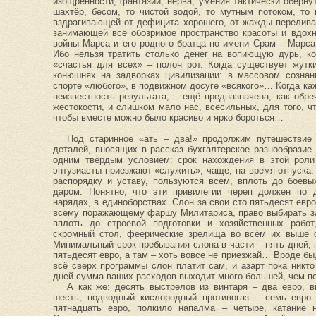
изощрённости, фантазии, нерва, умения тактически оберну
шахтёр, бесом, то чистой водой, то мутным потоком, то
вздрагивающей от дефицита хорошего, от жажды перелива
занимающей всё обозримое пространство красоты и вдох
войны Марса и его родного братца по имени Срам – Марса 
Ибо нельзя тратить столько денег на вопиющую дурь, ко
«счастья для всех» – полон рот. Когда существует жутк
конюшнях на задворках цивилизации: в массовом сознани
спорте «любого», в подвижном досуге «всякого»… Когда ка
неизвестность результата, – ещё предназначена, как обре
жестокости, и слишком мало нас, всесильных, для того, ч
чтобы вместе можно было красиво и ярко бороться…
Под старинное «ать – два!» продолжим путешестви
деталей, вносящих в рассказ бухгалтерское разнообразие.
одним твёрдым условием: срок нахождения в этой роли
энтузиасты приезжают «служить», чаще, на время отпуска.
распорядку и уставу, пользуются всем, вплоть до боевы
даром. Понятно, что эти привилегии череп должен по д
нарядах, в единоборствах. Слон за свои сто пятьдесят евро
всему поражающему фаршу Милитариса, право выбирать за
вплоть до строевой подготовки и хозяйственных работ,
скромный стол, феерические зрелища во всём их выше о
Минимальный срок пребывания слона в части – пять дней, 
пятьдесят евро, а там – хоть вовсе не приезжай… Вроде бы,
всё сверх программы слон платит сам, и азарт пока никто
дней сумма ваших расходов выходит много большей, чем п
А как же: десять выстрелов из винтаря – два евро, в
шесть, подводный кислородный противогаз – семь евро
пятнадцать евро, полкило напалма – четыре, катание