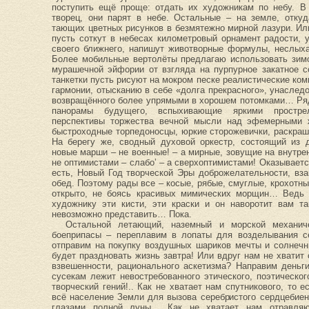
поступить ещё проще: отдать их художникам по небу. В
творец, они парят в небе. Остальные – на земле, отк
тающих цветных рисунков в безмятежно мирной лазури. Или
пусть соткут в небесах километровый орнамент радости, 
своего ближнего, напишут животворные формулы, неслых
Более мобильные вертолёты предлагаю использовать зим
мурашечной эйфории от взгляда на пурпурное закатное 
танкетки пусть рисуют на мокром песке реалистические ко
гармонии, отысканию в себе «долга прекрасного», унаследо
возвращённого более упрямыми в хорошем потомками… Ряд
панорамы будущего, вспыхивающие яркими прострел
перспективы торжества вечной мысли над эфемерными
быстроходные торпедоносцы, юркие сторожевички, раскра
На берегу же, сводный духовой оркестр, состоящий из д
новые марши – не военные! – а мирные, зовущие на внутре
не оптимистами – слабо’ – а сверхоптимистами! Оказываетс
есть, Новый Год творческой Эры доброжелательности, вз
обед. Поэтому рады все – косые, рябые, смуглые, крохотны
открыто, не боясь красивых мимических морщин… Ведь 
художнику эти кисти, эти краски и он наворотит вам та
невозможно представить… Пока.
Остальной летающий, наземный и морской механиче
боеприпасы – переплавим в лопаты для возделывания се
отправим на покупку воздушных шариков мечты и солнечн
будет праздновать жизнь завтра! Или вдруг нам не хватит
взвешенности, рационального аскетизма? Направим деньги
сусекам лежит невостребованного этического, поэтическо
творческий гений!.. Как не хватает нам спутникового, то
всё население Земли для вызова серебристого сердцебиен
глазами полной луны… Как не хватает нам отравляю