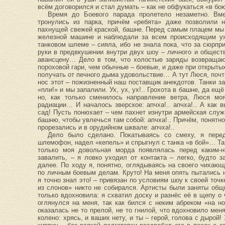
всём договорился и стал думать – как не обфукаться «в б
Время до Боевого парада пролетело незаметно. В
тронулись из парка, причём «ребята» даже позволили н
пахнущей свежей краской, башне. Перед самым плацем мы 
железной машине и наблюдали за всем происходящим уж
танковом шлеме – сияла, ибо не знала пока, что за сюрп
руки в предвкушении внутри двух шоу – личного и общест
авансцену… Дело в том, что холостые заряды возвращаю
пороховой гари, чем обычные – боевые, и даже при открыты
получать от печного дыма удовольствие… А тут Люся, почти 
нос этот – пожизненный наш поставщик анекдотов. Танки з
«пли!» и мы запалили. Ух, ух, ух!.. Грохота в башне, да е
но, как только сменилось направление ветра, Люся мо
радиации… И началось зверское: апчха!.. апчха!.. А как 
сад! Пусть понюхает – чем пахнет изнутри армейская слу
башню, чтобы увлечься там собой: апчха!.. Причём, понятно
прорезались и в орудийном шквале: апчха!..
Дело было сделано. Покатываясь со смеху, я пере
шлемофон, надел «кепель» и спрыгнул с танка «в бой»… Та
только моя довольная морда появлялась перед каким-
завалить, – я ловко уходил от контакта – легко, будто 
далее. По ходу я, понятно, оглядываясь на своего чихающ
по личным боевым делам. Круто! На меня опять пытались н
я точно знал это! – привязан по условиям шоу к своей точк
из слонов» никто не собирался. Артисты были заняты об
только вдохновила: я схватил доску и разнёс её в щепу о 
оглянулся на меня, так как бился с неким абреком «на н
оказалась не то прелой, не то гнилой, что вдохновило ме
колено: хрясь, и ваших нету, и ты – герой, голова с дырой