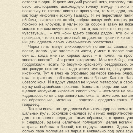
остался я один. И даже могучий русский негр, которому тяж
свою эволюционно шоколадную голову между чьих-то н
поскольку по тревоге никто не проснулся, то мне, едри, п
как тому мифологическому Гайдару. Я, не переставая пали
обоймы, выскочил из штаба, собрал вокруг себя когорту р
похожих на клоунов, и увлёк их за собой в атаку на пока
момент я и сам почувствовал – хотя, как известно, верить н
чувствуешь… – что «он» где-то совсем рядом, что он на
презирает, что он, неугомонный, не дремлет, грозит и хоче
нищеты сделать своим химерическим богатством…
Через пять минут лихорадочной погони за своими н
весям, долам, уже вдалеке от части, у меня в голове по
сейчас, когда мне так хорошо здесь – в полях, на прос
запахов навоза?.. И я резко затормозил. Мои же бойцы, в
продолжали чесать по безумно красивому бездорожью, о
контражуре похожи на стадо диких мустангов, несущихс
инстинкта. Тут я влез на огромных размеров камень ряд
стал «стратегом, наблюдающим поле брани». Как тот Чап
боевого коня. И я вдруг увидел не чужую метафору, а свою
шутку моё армейское прошлое. Позвольте представиться – 
щелчок каблуками кирзовых сапог: чпок! – несмотря на ге
«адидасовского» спортивного костюма, а также золотые ак
по образованию, механик – водитель среднего танка. У
гвардеец.
Так или иначе, но где должен быть командир во время а
шальных пуль, осколков снарядов или иных неприятностей
для этого вполне подходит. Таким образом, я, стараясь ув
и снарядов, эдаким балетным полушагом, делая ногами
антраша, побежал к боевой, как подруга, машине. Здесь 
солью пара молодцев из ларца и буквально под руки всу