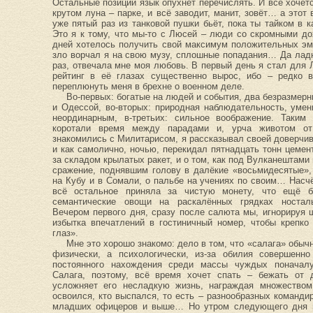
Остальные позиции язык опухнет перечислять. И всё хочет
крутом луна – парке, и всё заводит, манит, зовёт… а этот
уже пятый раз из танковой пушки бьёт, пока ты тайком 
Это я к тому, что мы-то с Люсей – люди со скромными до
дней хотелось получить свой максимум положительных эм
зло ворчал я на свою музу, сплошные попадания… Да ладн
раз, отвечала мне моя любовь. В первый день я стал для 
рейтинг в её глазах существенно вырос, ибо – редко 
переплюнуть меня в брехне о военном деле.
Во-первых: богатые на людей и события, два безразмер
и Одессой, во-вторых: природная наблюдательность, уме
неординарным, в-третьих: сильное воображение. Таким
коротали время между парадами и, урча животом от 
знакомились с Милитарисом, я рассказывал своей доверчив
и как самолично, ночью, перекидал пятнадцать тонн цемен
за складом крылатых ракет, и о том, как под Вулканештами
сражение, поднявшим голову в далёкие «восьмидесятые»
на Кубу и в Сомали, о пальбе на учениях по своим… Нас
всё остальное приняла за чистую монету, что ещё б
семантические овощи на раскалённых грядках носталь
Вечером первого дня, сразу после салюта мы, игнорируя 
избытка впечатлений в гостиничный номер, чтобы крепко
глаз».
Мне это хорошо знакомо: дело в том, что «салага» обычн
физически, а психологически, из-за обилия совершенн
постоянного нахождения среди массы чуждых поначал
Салага, поэтому, всё время хочет спать – бежать от 
усложняет его несладкую жизнь, награждая множеством
освоился, кто выспался, то есть – разнообразных команди
младших офицеров и выше… Но утром следующего дня м