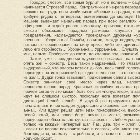
Городок, словом, всё время бурлит, но в полдень – бац!
начинается Строевой парад. Контрактники и че-репа пере
вешают на грудь свои изобильные «боевые награды», сл
трибуне рядом с четвёртым, выметенным до молекул П
машине выезжает начальник парада при всех регалиях
офицеров – и отдаёт рапорт командиру гарнизона, статном
вместе объезжают парадные ранжиры: слушают ра
поздравления, наслаждаются троекратным дружным «у
военных… Уррра-а-а-а! Причём, понятно, между подразде
негласные соревнования на силу крика, либо его оригина
либо его стройность… Уррра-а-а-а!.. Уррра-а-а-а… Слушать 
мне, нельзя. Пробирает до кости, до холодка под копчиком!
Затем, уже в преддверии «духовного оргазма», на пла
опять же! – оркестр. Весь такой надраенный, что глаза
выдержанный, что волосы встают дыбом, весь такой голоси
переходят на истерический ор: одно сплошное – о-о-о-о-о
из жил!.. Дудки тонко взвывают, подкованные сапоги высека
Оркестр занимает своё место через плац, напрот
непосредственно парад. Красивые «коробки» сначала про
причём сегодня это может быть беглый «полуаллюр», а зав
идут не слишком быстро, поскольку нога взлетает поч
дистанция! Левой, левой!.. В другой раз придумают ид
печатать шаг и при каждом ударе сапога о землю, аж подп
а-а-а!.. Или вдруг решат идти эдак по-африкански, высо
левой ногой, или вовсе бегут почти на месте, размахи
переусердия обязательно сустав вывихнет… Либо «гусениц
только на каждый четвёртый шаг. Раз, два, три – хлоп!
шагают на параде исключительно в сапогах, ибо ничто так,
благородства, солдату – стройности, а глазам его – синего
ходуном ходит…