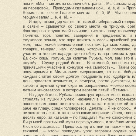
песни: «Мы – связисты солнечной страны… Мы связисты арм
на передовой… Проводами связываем бой… ё, ё, ё!..» Прип
Верим в то, о чём Главком мечтал… ё, ё, ё!.. Мы по в
герцами запал… ё, ё, ё!..»
И вдруг командир части, тот самый либеральный генера
в связи! – срывается со своего места на трибуне, сбе
благодарных слушателей начинает тискать нашу творческу
Понятно, торт, понятно, заверения в преданности, и 
служивого пенька, что пора двигать в массы армейский рэп
мол, текст «сией великолепной пестни». Да скок хошь, 
товарищ генерал, нам, слонам, которым не положено, в
участие в Боевом параде: где-то сбоку плаца поломать до
Да скок хошь, голуба, да капитан Рубака, мол, вам это в
службу!.. Служу родной ботве!.. В столовой, ясно, мы 
принявшими участие в конкурсе «на смелость»… Таким об
популярными в Милитарисе «черпаками», то есть бойца
каждый считал своим долгом поздравить нас, одобрить 
день пролетел незаметно, а вечером, после дискотеки, 
какой-то шумной кучей скрытно заправились «чемергесом
летним кинотеатром, в котором вертели пятый «Бэтмен».
На другой день Рубака проинструктировал меня, выдал 
стрелять из пушки я умею, назначил в экипаж старенько
посоветовал вовсе не выпускать из танка, в котором ей о
бабе на плацу, среди головорезов, делать!.. Я не спорю… 
не захотела лезть в танк ни за какие коврижки. Люся, гово
десять евро, за катание – по тридцать! Мы же сэкономим 
Лицо моей практичной музы перекрутилось, и зелёная мета
Люся согласилась… Пришлось идти с ней «в парк» – не кул
техники!.. – чтобы преподать урок заправки орудия хо
навалил ей в уши заливистых танкистских баек, выкурил