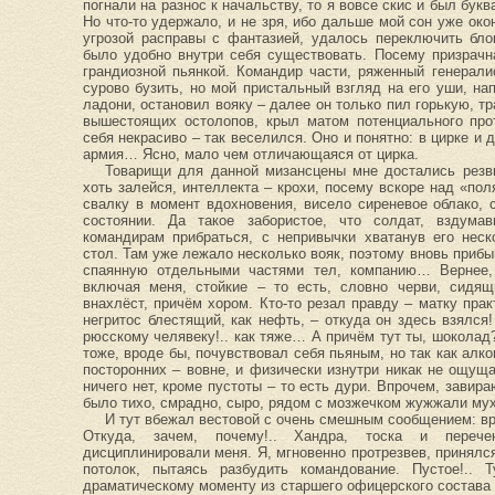
погнали на разнос к начальству, то я вовсе скис и был бук
Но что-то удержало, и не зря, ибо дальше мой сон уже ок
угрозой расправы с фантазией, удалось переключить бло
было удобно внутри себя существовать. Посему призрачн
грандиозной пьянкой. Командир части, ряженный генерал
сурово бузить, но мой пристальный взгляд на его уши, 
ладони, остановил вояку – далее он только пил горькую, тр
вышестоящих остолопов, крыл матом потенциального про
себя некрасиво – так веселился. Оно и понятно: в цирке и 
армия… Ясно, мало чем отличающаяся от цирка.
Товарищи для данной мизансцены мне достались резвы
хоть залейся, интеллекта – крохи, посему вскоре над «по
свалку в момент вдохновения, висело сиреневое облако, 
состоянии. Да такое забористое, что солдат, вздум
командирам прибраться, с непривычки хватанув его неск
стол. Там уже лежало несколько вояк, поэтому вновь прибы
спаянную отдельными частями тел, компанию… Вернее,
включая меня, стойкие – то есть, словно черви, сидящ
внахлёст, причём хором. Кто-то резал правду – матку пра
негритос блестящий, как нефть, – откуда он здесь взялся!
рюсскому челявеку!.. как тяже… А причём тут ты, шоколад?
тоже, вроде бы, почувствовал себя пьяным, но так как алко
посторонних – вовне, и физически изнутри никак не ощуща
ничего нет, кроме пустоты – то есть дури. Впрочем, завираю
было тихо, смрадно, сыро, рядом с мозжечком жужжали мух
И тут вбежал вестовой с очень смешным сообщением: враг
Откуда, зачем, почему!.. Хандра, тоска и переч
дисциплинировали меня. Я, мгновенно протрезвев, принялс
потолок, пытаясь разбудить командование. Пустое!..
драматическому моменту из старшего офицерского состава 