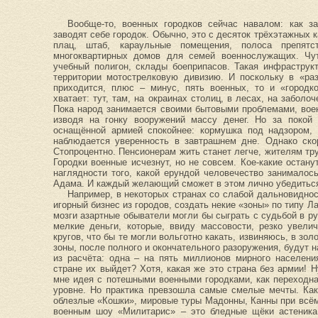
Вообще-то, военных городков сейчас навалом: как за
заводят себе городок. Обычно, это с десяток трёхэтажных к
плац, штаб, караульные помещения, полоса препят
многоквартирных домов для семей военнослужащих. Чу
учебный полигон, склады боеприпасов. Такая инфраструк
территории мотострелковую дивизию. И поскольку в «ра
приходится, плюс – минус, пять военных, то и «городк
хватает: тут, там, на окраинах столиц, в лесах, на заболо
Пока народ занимается своими бытовыми проблемами, вое
изводя на гонку вооружений массу денег. Но за покой 
оснащённой армией спокойнее: кормушка под надзором, 
наблюдается уверенность в завтрашнем дне. Однако скор
Стопроцентно. Пенсионерам жить станет легче, жителям тр
Городки военные исчезнут, но не совсем. Кое-какие остану
наглядности того, какой ерундой человечество занималось
Адама. И каждый желающий сможет в этом лично убедитьс
Например, в некоторых странах со слабой дальновидно
игорный бизнес из городов, создать некие «зоны» по типу Л
мозги азартные обыватели могли бы сыграть с судьбой в рул
мелкие деньги, которые, ввиду массовости, резко увел
кругов, что бы те могли вольготно какать, извиняюсь, в зо
зоны, после полного и окончательного разоружения, будут н
из расчёта: одна – на пять миллионов мирного населени
стране их выйдет? Хотя, какая же это страна без армии! 
мне идея с потешными военными городками, как переходна
уровне. Но практика превзошла самые смелые мечты. Как
облезлые «Кошки», мировые туры Мадонны, Канны при всё
военным шоу «Милитарис» – это бледные щёки астеника