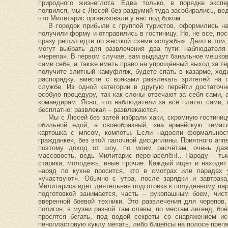
природного жизнеглота. Едва только, в порядке экспе
появился, мы с Люсей без раздумий туда засобирались, вед
что Милитарис организовали у нас под боком.
В городок прибыли с группой туристов, оформились на
получили форму и отправились в гостиницу. Но, не все, пос
сразу решил идти по жёсткой схеме «службы». Дело в том, 
могут выбрать для развлечения два пути: наблюдателя
«черепа». В первом случае, вам выдадут банальное мешков
сами себе, а также иметь право на упрощённый выход за те
получите элитный камуфляж, будете спать в казарме, ход
распорядку, вместе с вояками развлекать зрителей на 
службе. Из одной категории в другую перейти достаточн
особую процедуру, так как слоны отвечают за себя сами, 
командирам. Ясно, что наблюдатели за всё платят сами,
бесплатно: развлекая – развлекаются.
Мы с Люсей без затей избрали хаки, скромную гостиниц
обильной едой, а своеобразный, «на армейскую темати
картошка с мясом, компоты. Если надоели формальнос
гражданке», без этой палочной дисциплины. Приятного апп
поэтому доход от шоу, по моим расчётам, очень даж
массовость, ведь Милитарис перенаселён!.. Народу – ть
старики, молодёжь, иные прочие. Каждый ищет и находит 
наряд по кухне просится, кто в смотрах или парадах у
«участвуют». Обычно с утра, после зарядки и завтрака
Милитариса идёт деятельная подготовка к полуденному пар
подготовкой занимается, часть – рукопашным боем, чис
вверенной боевой техники. Это развлечения для черепов
полигон, в музеи разной там славы, по местам легенд, боё
просятся бегать, под водой секреты со снаряжением ис
пенопластовую куклу метать, либо бицепсы на полосе препя