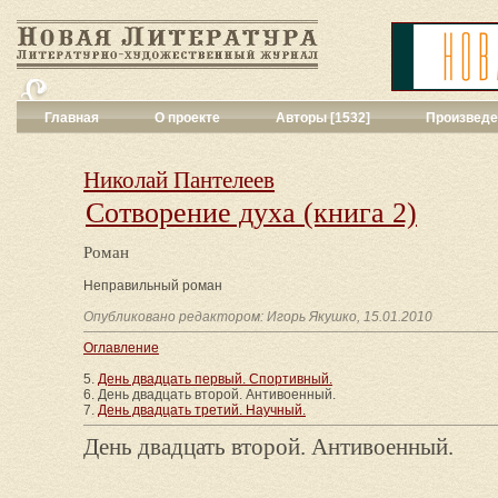
Главная
О проекте
Авторы [1532]
Произведе
Критика
[551]
Малая художес
Николай Пантелеев
Переводы поэз
Сотворение духа (книга 2)
Переводы проз
Публицистика
[
Роман
Рассказы
[2052
Сценарии
[16]
Неправильный роман
Философия, на
Опубликовано редактором: Игорь Якушко, 15.01.2010
Драматургия
[9
Оглавление
Повести, рома
Галерея
[144]
5.
День двадцать первый. Спортивный.
6. День двадцать второй. Антивоенный.
Поэзия
[1016]
7.
День двадцать третий. Научный.
Другие жанры
[
Все жанры
[561
День двадцать второй. Антивоенный.