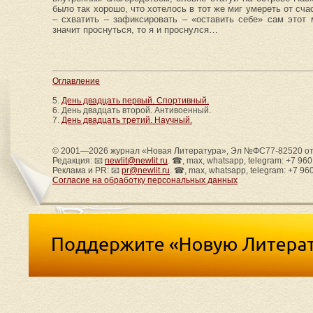
было так хорошо, что хотелось в тот же миг умереть от сч
– схватить – зафиксировать – «оставить себе» сам этот 
значит проснуться, то я и проснулся…
Оглавление
5.
День двадцать первый. Спортивный.
6. День двадцать второй. Антивоенный.
7.
День двадцать третий. Научный.
© 2001—2026 журнал «Новая Литература», Эл №ФС77-82520 от 
Редакция: 📧
newlit@newlit.ru
. ☎, max, whatsapp, telegram: +7 96
Реклама и PR: 📧
pr@newlit.ru
. ☎, max, whatsapp, telegram: +7 96
Согласие на обработку персональных данных