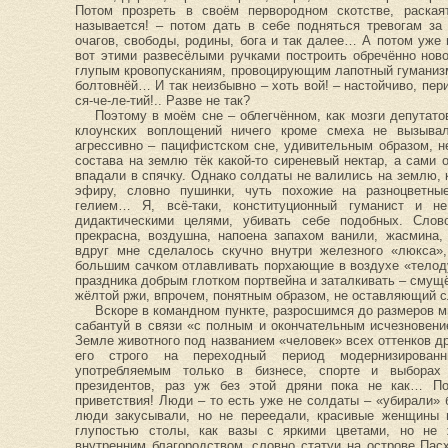
Потом прозреть в своём первородном скотстве, раскаят
называется! – потом дать в себе подняться тревогам за
очагов, свободы, родины, бога и так далее… А потом уже 
вот этими развесёлыми ручками построить обречённо ново
глупым кровопусканиям, провоцирующим лапотный гуманиз
болтовнёй… И так неизбывно – хоть вой! – настойчиво, пери
ся-че-ле-тий!.. Разве не так?
Поэтому в моём сне – облегчённом, как мозги депутато
клоунских воплощений ничего кроме смеха не вызывал
агрессивно – пацифистском сне, удивительным образом, 
состава на землю тёк какой-то сиреневый нектар, а сами 
впадали в спячку. Однако солдаты не валились на землю, 
эфиру, словно пушинки, чуть похожие на разноцветны
гелием… Я, всё-таки, конституционный гуманист и 
дидактическими целями, убивать себе подобных. Сло
прекрасна, воздушна, напоена запахом ванили, жасмина,
вдруг мне сделалось скучно внутри железного «люкса»,
большим сачком отлавливать порхающие в воздухе «телод
праздника добрым глотком портвейна и заталкивать – смущё
жёлтой ржи, впрочем, понятным образом, не оставляющий с
Вскоре в командном пункте, разросшимся до размеров м
сабантуй в связи «с полным и окончательным исчезновени
Земле животного под названием «человек» всех оттенков д
его строго на переходный период модернизирован
употребляемым только в бизнесе, спорте и выборах 
президентов, раз уж без этой дряни пока не как… По
приветствия! Люди – то есть уже не солдаты – «убирали» 
люди закусывали, но не переедали, красивые женщины 
глупостью столы, как вазы с яркими цветами, но не
внутренним благородством, словно статуи на острове Пасх