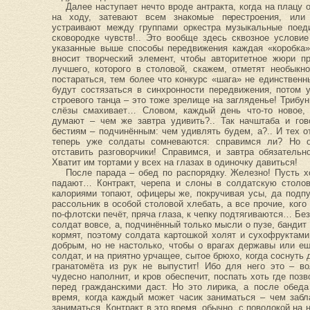
Далее наступает нечто вроде антракта, когда на плацу 
на ходу, затевают всем знакомые перестроения, или
устраивают между группами оркестра музыкальные поед
сковородке чувств!.. Это вообще здесь сквозное услови
указанные выше способы передвижения каждая «коробка»,
вносит творческий элемент, чтобы авторитетное жюри п
лучшего, которого в столовой, скажем, отметят необык
постараться, тем более что конкурс «шага» не единствен
будут состязаться в синхронности передвижения, потом 
строевого танца – это тоже зрелище на загляденье! Трибу
слёзы смахивает… Словом, каждый день что-то новое,
думают – чем же завтра удивить?.. Так начштаба и гов
бестиям – подчинённым: чем удивлять будем, а?.. И тех от
теперь уже солдаты сомневаются: справимся ли? Но о
отставить разговорчики! Справимся, и завтра обязательн
Хватит им тортами у всех на глазах в одиночку давиться!
После парада – обед по распорядку. Железно! Пусть х
падают… Контракт, черепа и слоны в солдатскую столо
калориями топают, офицеры же, покручивая усы, да подпу
рассольник в особой столовой хлебать, а все прочие, ког
по-флотски печёт, пряча глаза, к чепку подтягиваются… Без
солдат вовсе, а, подчинённый только мысли о пузе, бандит
кормят, поэтому солдата картошкой холят и сухофруктам
добрым, но не настолько, чтобы о врагах державы или е
солдат, и на приятно урчащее, сытое брюхо, когда соснуть 
гранатомёта из рук не выпустит! Ибо для него это – в
чудесно наполнит, и кров обеспечит, поспать хоть где поз
перед гражданскими даст. Но это лирика, а после обед
время, когда каждый может часик заниматься – чем забл
заниматься. Контракт в это время, обычно, с поволокой на н