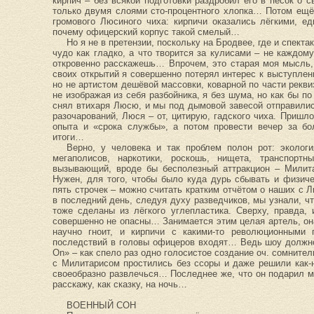
кирпич – без всякой подготовки раздробил его в песок о
только двумя слоями сто-процентного хлопка… Потом ещё
громового Люсиного чиха: кирпичи оказались лёгкими, е
почему офицерский корпус такой смелый…
Но я не в претензии, поскольку на Бродвее, где и спекта
чудо как гладко, а что творится за кулисами – не каждом
откровенно расскажешь… Впрочем, это старая моя мысль,
своих открытий я совершенно потерял интерес к выступлен
но не артистом дешёвой массовки, коварной по части рекв
не изображая из себя разбойника, я без шума, но как бы п
снял втихаря Люсю, и мы под дымовой завесой отправилис
разочарований, Люся – от, цитирую, гадского чиха. Пришл
опыта и «срока службы», а потом провести вечер за бо
итоги…
Верно, у человека и так проблем полон рот: экологи
мегаполисов, наркотики, роскошь, нищета, транспор
вызывающий, вроде бы бесполезный аттракцион – Милита
Нужен, для того, чтобы было куда дурь сбывать и физиче
пять строчек – можно считать кратким отчётом о наших с 
в последний день, следуя духу разведчиков, мы узнали, ч
тоже сделаны из лёгкого углепластика. Сверху, правда,
совершенно не опасны… Занимается этим целая артель, он
научно гноит, и кирпичи с какими-то революционными 
последствий в головы офицеров входят… Ведь шоу должн
On» – как спело раз одно голосистое создание оч. сомнит
с Милитарисом простились без ссоры и даже решили как-
своеобразно развлечься… Последнее же, что он подарил мн
расскажу, как сказку, на ночь…
ВОЕННЫЙ СОН