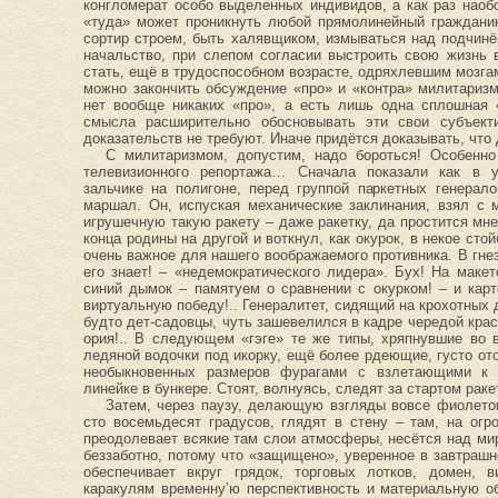
конгломерат особо выделенных индивидов, а как раз наоб
«туда» может проникнуть любой прямолинейный граждани
сортир строем, быть халявщиком, измываться над подчин
начальство, при слепом согласии выстроить свою жизнь в
стать, ещё в трудоспособном возрасте, одряхлевшим мозга
можно закончить обсуждение «про» и «контра» милитаризм
нет вообще никаких «про», а есть лишь одна сплошная 
смысла расширительно обосновывать эти свои субъект
доказательств не требуют. Иначе придётся доказывать, что 
С милитаризмом, допустим, надо бороться! Особенно
телевизионного репортажа… Сначала показали как в 
зальчике на полигоне, перед группой паркетных генерал
маршал. Он, испуская механические заклинания, взял с 
игрушечную такую ракету – даже ракетку, да простится мне
конца родины на другой и воткнул, как окурок, в некое сто
очень важное для нашего воображаемого противника. В гне
его знает! – «недемократического лидера». Бух! На макет
синий дымок – памятуем о сравнении с окурком! – и кар
виртуальную победу!.. Генералитет, сидящий на крохотных 
будто дет-садовцы, чуть зашевелился в кадре чередой кра
ория!.. В следующем «гэге» те же типы, хряпнувшие во 
ледяной водочки под икорку, ещё более рдеющие, густо от
необыкновенных размеров фурагами с взлетающими к 
линейке в бункере. Стоят, волнуясь, следят за стартом рак
Затем, через паузу, делающую взгляды вовсе фиолето
сто восемьдесят градусов, глядят в стену – там, на ог
преодолевает всякие там слои атмосферы, несётся над ми
беззаботно, потому что «защищено», уверенное в завтрашн
обеспечивает вкруг грядок, торговых лотков, домен, в
каракулям временну’ю перспективность и материальную о