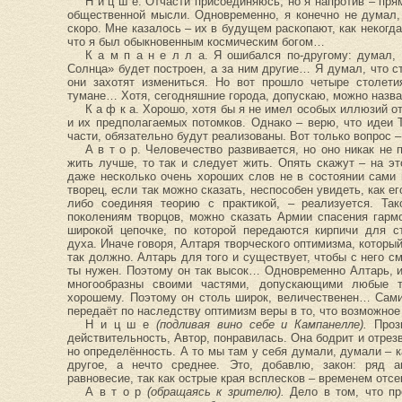
Н и ц ш е. Отчасти присоединяюсь, но я напротив – пря
общественной мысли. Одновременно, я конечно не думал,
скоро. Мне казалось – их в будущем раскопают, как некогда
что я был обыкновенным космическим богом…
К а м п а н е л л а. Я ошибался по-другому: думал, 
Солнца» будет построен, а за ним другие… Я думал, что с
они захотят измениться. Но вот прошло четыре столети
тумане… Хотя, сегодняшние города, допускаю, можно назва
К а ф к а. Хорошо, хотя бы я не имел особых иллюзий 
и их предполагаемых потомков. Однако – верю, что идеи 
части, обязательно будут реализованы. Вот только вопрос –
А в т о р. Человечество развивается, но оно никак не
жить лучше, то так и следует жить. Опять скажут – на эт
даже несколько очень хороших слов не в состоянии сами 
творец, если так можно сказать, неспособен увидеть, как е
либо соединяя теорию с практикой, – реализуется. Так
поколениям творцов, можно сказать Армии спасения гарм
широкой цепочке, по которой передаются кирпичи для с
духа. Иначе говоря, Алтаря творческого оптимизма, которы
так должно. Алтарь для того и существует, чтобы с него см
ты нужен. Поэтому он так высок… Одновременно Алтарь, и 
многообразны своими частями, допускающими любые т
хорошему. Поэтому он столь широк, величественен… Сам
передаёт по наследству оптимизм веры в то, что возможное
Н и ц ш е
(подливая вино себе и Кампанелле).
Прози
действительность, Автор, понравилась. Она бодрит и отрезв
но определённость. А то мы там у себя думали, думали – ка
другое, а нечто среднее. Это, добавлю, закон: ряд 
равновесие, так как острые края всплесков – временем от
А в т о р
(обращаясь к зрителю).
Дело в том, что пр