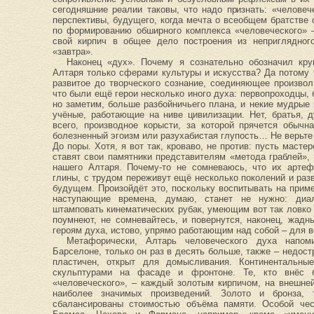
сегодняшние реалии таковы, что надо признать: «человеч
перспективы, будущего, когда мечта о всеобщем братстве 
по формированию обширного комплекса «человеческого» –
свой кирпич в общее дело построения из неприглядног
«завтра».
Наконец «дух». Почему я сознательно обозначил кру
Алтаря только сферами культуры и искусства? Да потому 
развитое до творческого сознание, соединяющее произвол
что были ещё герои несколько иного духа: первопроходцы, 
но заметим, больше разбойничьего плана, и некие мудры
учёные, работающие на ниве цивилизации. Нет, братья, 
всего, производное корысти, за которой прячется обычн
болезненный эгоизм или разухабистая глупость… Не верьте с
До поры. Хотя, я вот так, кроваво, не против: пусть маст
ставят свои памятники представителям «метода граблей», 
нашего Алтаря. Почему-то не сомневаюсь, что их артеф
глины, с трудом переживут ещё несколько поколений и разв
будущем. Произойдёт это, поскольку воспитывать на прим
наступающие времена, думаю, станет не нужно: диал
штамповать кинематических рубак, умеющим вот так ловк
поумнеют, не сомневайтесь, и повернутся, наконец, жад
героям духа, истово, упрямо работающим над собой – для в
Метафорически, Алтарь человеческого духа напом
Барселоне, только он раз в десять больше, также – недостр
пластичен, открыт для домысливания. Континентальны
скульптурами на фасаде и фронтоне. Те, кто внёс 
«человеческого», – каждый золотым кирпичом, на внешней
наиболее значимых произведений. Золото и бронза, 
сбалансированы стоимостью объёма памяти. Особой че