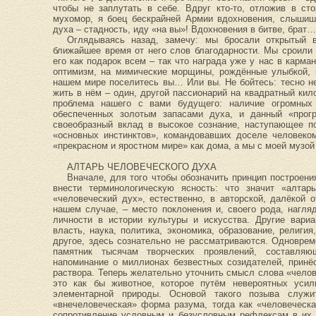
чтобы не заплутать в себе. Вдруг кто-то, отложив в ст
мухомор, я боец бескрайней Армии вдохновения, слышиш
духа – стадность, иду «на вы»! Вдохновения в битве, брат…
Оглядываясь назад, замечу: мы бросали открытый
ближайшее время от него слов благодарности. Мы сроили
его как подарок всем – так что награда уже у нас в карма
оптимизм, на мимические морщины, рождённые улыбкой, 
нашем мире поселитесь вы… Или вы. Не бойтесь: тесно не
жить в нём – один, другой пассионарий на квадратный кил
проблема нашего с вами будущего: наличие огромных 
обеспеченных золотым запасами духа, и данный «прог
своеобразный вклад в высокое сознание, наступающее п
«основных инстинктов», командовавших доселе человеком
«прекрасном и яростном мире» как дома, а мы с моей музо
АЛТАРЬ ЧЕЛОВЕЧЕСКОГО ДУХА
Вначале, для того чтобы обозначить принцип построени
внести терминологическую ясность: что значит «алтар
«человеческий дух», естественно, в авторской, далёкой о
нашем случае, – место поклонения и, своего рода, нагля
личности в истории культуры и искусства. Другие вари
власть, наука, политика, экономика, образование, религия
другое, здесь сознательно не рассматриваются. Одновре
памятник тысячам творческих проявлений, составля
напоминание о миллионах безвестных созидателей, принё
раствора. Теперь желательно уточнить смысл слова «челов
это как бы животное, которое путём невероятных усил
элементарной природы. Основой такого позыва служи
«внечеловеческая» форма разума, тогда как «человеческ
сопротивление условным и безусловным рефлексам в их 