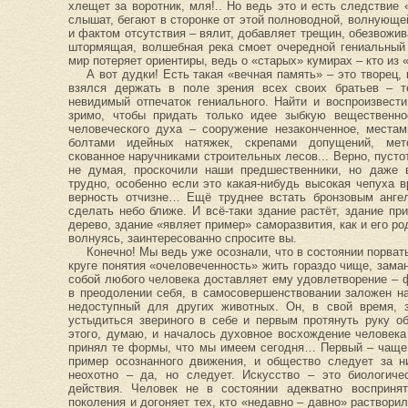
хлещет за воротник, мля!.. Но ведь это и есть следствие
слышат, бегают в сторонке от этой полноводной, волнующейс
и фактом отсутствия – вялит, добавляет трещин, обезвожив
штормящая, волшебная река смоет очередной гениальный 
мир потеряет ориентиры, ведь о «старых» кумирах – кто из
А вот дудки! Есть такая «вечная память» – это творец, 
взялся держать в поле зрения всех своих братьев – т
невидимый отпечаток гениального. Найти и воспроизвести 
зримо, чтобы придать только идее зыбкую вещественно
человеческого духа – сооружение незаконченное, местам
болтами идейных натяжек, скрепами допущений, мето
скованное наручниками строительных лесов... Верно, пустоты
не думая, проскочили наши предшественники, но даже в
трудно, особенно если это какая-нибудь высокая чепуха 
верность отчизне… Ещё труднее встать бронзовым ангел
сделать небо ближе. И всё-таки здание растёт, здание пр
дерево, здание «являет пример» саморазвития, как и его 
волнуясь, заинтересованно спросите вы.
Конечно! Мы ведь уже осознали, что в состоянии порва
круге понятия «очеловеченность» жить гораздо чище, зам
собой любого человека доставляет ему удовлетворение – ф
в преодолении себя, в самосовершенствовании заложен н
недоступный для других животных. Он, в свой время,
устыдиться звериного в себе и первым протянуть руку об
этого, думаю, и началось духовное восхождение человека
принял те формы, что мы имеем сегодня… Первый – чаще 
пример осознанного движения, и общество следует за ни
неохотно – да, но следует. Искусство – это биологич
действия. Человек не в состоянии адекватно восприня
поколения и догоняет тех, кто «недавно – давно» растворил