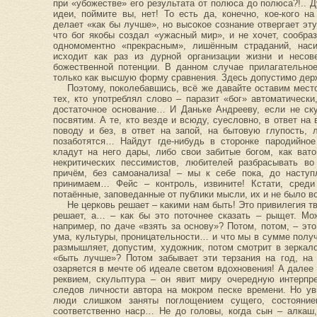
при «убожестве» его результата от полюса до полюса?!.. Д
идеи, поймите вы, нет! То есть да, конечно, кое-кого н
делает «как бы лучше», но высокое сознание отвергает эт
что бог якобы создал «ужасный мир», и не хочет, сообра
одномоментно «прекрасным», лишённым страданий, нас
исходит как раз из дурной организации жизни и несов
божественной потенции. В данном случае прилагательно
только как высшую форму сравнения. Здесь допустимо дер
Поэтому, поколебавшись, всё же давайте оставим мест
тех, кто употреблял слово – паразит «бог» автоматически
достаточное основание… И Даньке Андрееву, если не ск
посвятим. А те, кто везде и всюду, суесловно, в ответ на 
поводу и без, в ответ на запой, на бытовую глупость, 
позаботятся… Найдут где-нибудь в сторонке пародийное
кладут на него дары, либо свои забитые богом, как вато
некритических пессимистов, любителей разбрасывать во
причём, без самоанализа! – мы к себе пока, до наступ
принимаем… Фейс – контроль, извините! Кстати, среди
потаённые, заповеданные от публики мысли, их и не было в
Не церковь решает – какими нам быть! Это привилегия тво
решает, а… – как бы это поточнее сказать – рыщет. Мож
например, по даче «взять за основу»? Потом, потом, – эт
ума, культуры, проницательности… и что мы в сумме получ
размышляет, допустим, художник, потом смотрит в зеркал
«быть лучше»? Потом забывает эти терзания на год, на
озаряется в мечте об идеале светом вдохновения! А далее 
реквием, скульптура – он явит миру очередную интерпр
следов личности автора на мокром песке времени. Но ув
люди слишком заняты поглощением сущего, состояние
соответственно наср… Не до головы, когда сын – алкаш