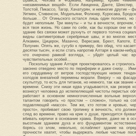
Брамса, Чехова и Формана, например, кроме «именно
«незаменимых вещей». Если Авиценна, Данте, Шекспир, Р
Толстой, Пикассо, Тагор, Хачатурян, и немногие другие – ф
Уитмен, Стивенсон, Модильяни, Фолкнер, Куросава, Бродски
больше… От Огиньского остался лишь один полонез, но 
будет неполным. Три минуты – и ты в вечности, впрочем, 
вся твоя жизнь. Но сами по себе, как бы хороши они не б
здание без связки может рухнуть от первого толчка социа
видны сантиметровые серебряные швы, и во многих мест
Алкамен, Цицерон, Мазаччо, Вересаев, Брехт, Капоте, 
Полунин. Опять же, сугубо к примеру, без обид, что каса
десятки тысяч, и если стать напротив Алтаря в каком-нибуд
что очерчено рамкой взгляда, – уйдёт целый час в
чувствительных особей…
Поскольку здание Алтаря проектировалось и строилось
законно отведено место по периферии и даже снизу… Ими
его сердцевину от ветров господствующих низких тенде
холодов внезапной перемены морали. Вверху – на фасад
скульптур, то есть для титанов, но немного, так как звани
времени. Снизу эти ниши едва угадываются, как резерв к
вознесут человека до испепеляющей чистоты перистых об
работают в основном немногочисленные вольные верхол
талантом говорить «о простом – сложно», только на со
подавляющей «массе». Тем же, кто потом и кровью, чер
просто», пробивает свою тропинку в вечность, кто долж
след во времени, право на крик о душе, приходится буква
вбивать кирпичи в основание храма. Вернее, даже не в ос
высотным зданием духа и его фундаментом естественно
борясь со злом, невольно, ослабляют здание на опре
прочности хватит, чтобы выдержать любые частные пося