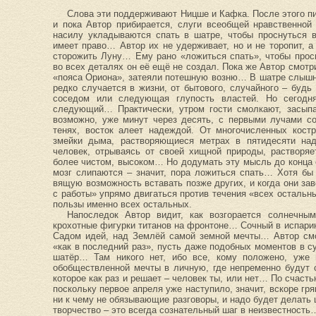
Слова эти поддерживают Ницше и Кафка. После этого пи
и пока Автор прибирается, слуги всеобщей нравственной
насилу укладываются спать в шатре, чтобы проснуться 
имеет право… Автор их не удерживает, но и не торопит, а 
сторожить Луну… Ему рано «ложиться спать», чтобы прос
во всех деталях он её ещё не создал. Пока же Автор смотри
«пояса Ориона», затеяли потешную возню… В шатре слышн
редко случается в жизни, от бытового, случайного – будь
соседом или следующая глупость властей. Но сегодн
следующий… Практически, утром гости смолкают, засыпа
возможно, уже минут через десять, с первыми лучами с
тенях, восток алеет надеждой. От многочисленных кост
змейки дыма, растворяющиеся метрах в пятидесяти над
человек, отрываясь от своей хищной природы, растворяе
более чистом, высоком… Но додумать эту мысль до конца е
мозг слипаются – значит, пора ложиться спать… Хотя бы
вящую возможность вставать позже других, и когда они зав
с работы» упрямо двигаться против течения «всех остальн
пользы именно всех остальных.
Напоследок Автор видит, как возгорается солнечн
крохотные фигурки титанов на фронтоне… Сочный в испарин
Садом идей, над Землёй самой земной мечты… Автор смо
«как в последний раз», пусть даже подобных моментов в с
шатёр… Там никого нет, ибо все, кому положено, уже 
обобществленной мечты в личную, где непременно будут 
которое как раз и решает – человек ты, или нет… По счасть
поскольку первое апреля уже наступило, значит, вскоре гр
ни к чему не обязывающие разговоры, и надо будет делать 
творчество – это всегда сознательный шаг в неизвестность