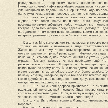
разъединиться и – творческим поиском, анализом, знани
Нужно как хрупкий Кафка несгибаемо отдать тысячи своих н
умещающийся на ладони. Но в сборник этот надобно вложи
боли, гуманизма, любви, пророчества, что не снилось зал
Эти слова, на усмотрение постановщика пьесы, можно 
сценой, пока герои, почти не пьянея, пьют, закусыв
неожиданно ярким звёздным небом, украшенным потряс
костров, едва мерцающих среди деревьев цветущего Сада
ещё далеко, и нам нечем пока похвастать, кроме крепкой 
на время, разомлело, стало тише биться, и он переводит ра
К а ф к а. Мне кажется, что мы мучаемся в тюрьме веч
Это высшее звание и наказание в виде ответственности
Животное не может мучиться этими вопросами, как не мож
что это привилегия прямой речи, души… Именно она задаёт
наше чаще безмолвно, или говорит нашими же устами. Диал
окраски. Поэтому каждому из нас необходим ещё кто
распрекрасной Солярии. Фридриху – Заратустра, три 
поклонников по всему свету. Мне необходимо несколько ка
в этот момент пытается обидеть другого, более слабого. 
нашему хозяину, наверное, нужны мы все как вместилище
кто-то другой, кто ещё не родился, и кто, допускаю, вовсе 
что делает нас людьми, и это парадокс…
Н и ц ш е. Вино меня здорово прихватило – я смягчил
радикальной пристрастной позиции. Знак неравенства
согласен – феномен души. Но он, в первую очередь, собст
человека, то есть – ничтожно малого числа людей.
К а ф к а. Вы забыли, коллега Фридрих, интонационн
моралью…
Н и ц ш е. А по-моему, это одно и тоже.