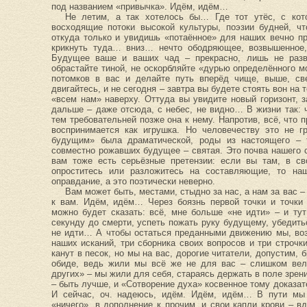
под названием «привычка». Идём, идём…
Не летим, а так хотелось бы… Где тот утёс, с кото
восходящие потоки высокой культуры, поэзии будней, чт
откуда только и увидишь «потаённое» для наших вечно п
крикнуть туда… вниз… нечто ободряющее, возвышенное, 
Будущее ваше и ваших чад – прекрасно, лишь не разв
обрастайте тиной, не оскорбляйте «дурью определённого м
потомков в вас и делайте путь вперёд чище, выше, све
двигайтесь, и не сегодня – завтра вы будете стоять вон на
«всем нам» наверху. Оттуда вы увидите новый горизонт,
дальше – даже отсюда, с небес, не видно… В жизни так: 
тем требовательней позже она к нему. Напротив, всё, что п
воспринимается как игрушка. Но человечеству это не гр
будущим» была драматической, роды из настоящего – 
совместно рожавших будущее – святая. Это почва нашего с
вам тоже есть серьёзные претензии: если вы там, в св
опроститесь или разложитесь на составляющие, то на
оправдание, а это поэтически неверно.
Вам может быть, местами, стыдно за нас, а нам за вас –
к вам. Идём, идём… Через боязнь первой точки и точки 
можно будет сказать: всё, мне больше «не идти» – и ту
секунду до смерти, успеть пожать руку будущему, убедитьс
не идти… А чтобы остаться преданными движению мы, воз
наших исканий, три сборника своих вопросов и три строчк
канут в песок, но мы на вас, дорогие читатели, допустим, 
обиде, ведь жили мы всё же не для вас – слишком вели
других» – мы жили для себя, стараясь держать в поле зрени
– быть лучше, и «Сотворение духа» косвенное тому доказате
И сейчас, оч. надеюсь, идём. Идём, идём… В пути мы
«ничего», в дополнение к прочим, и свои капли крови – вд