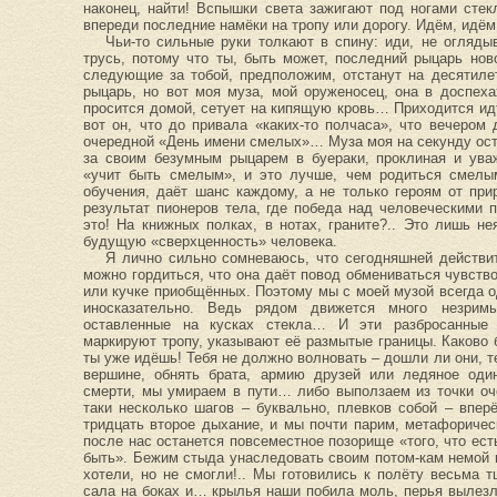
наконец, найти! Вспышки света зажигают под ногами стек
впереди последние намёки на тропу или дорогу. Идём, идё
Чьи-то сильные руки толкают в спину: иди, не огляды
трусь, потому что ты, быть может, последний рыцарь нов
следующие за тобой, предположим, отстанут на десятиле
рыцарь, но вот моя муза, мой оруженосец, она в доспехах
просится домой, сетует на кипящую кровь… Приходится идти
вот он, что до привала «каких-то полчаса», что вечером
очередной «День имени смелых»… Муза моя на секунду оста
за своим безумным рыцарем в буераки, проклиная и ува
«учит быть смелым», и это лучше, чем родиться смелым
обучения, даёт шанс каждому, а не только героям от прир
результат пионеров тела, где победа над человеческими 
это! На книжных полках, в нотах, граните?.. Это лишь н
будущую «сверхценность» человека.
Я лично сильно сомневаюсь, что сегодняшней действит
можно гордиться, что она даёт повод обмениваться чувств
или кучке приобщённых. Поэтому мы с моей музой всегда 
иносказательно. Ведь рядом движется много незрим
оставленные на кусках стекла… И эти разбросанные 
маркируют тропу, указывают её размытые границы. Каково 
ты уже идёшь! Тебя не должно волновать – дошли ли они, те
вершине, обнять брата, армию друзей или ледяное оди
смерти, мы умираем в пути… либо выползаем из точки оч
таки несколько шагов – буквально, плевков собой – вперё
тридцать второе дыхание, и мы почти парим, метафориче
после нас останется повсеместное позорище «того, что ест
быть». Бежим стыда унаследовать своим потом-кам немой в
хотели, но не смогли!.. Мы готовились к полёту весьма т
сала на боках и… крылья наши побила моль, перья вылезли