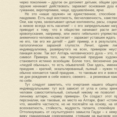
через поколение – другое он догоняет детьми, общим уро
оружие начинает действовать: заражает основания душ 
гуманнее, веротерпимее, чище, одушевлённее, ярче.
Но это «наше оружие» не единственное, способно
пандемию. Есть ещё жестокость, бесчеловечность, хамство
Они, как чума, захватывают целые континенты, расы, соци
а низкое всегда есть насилие! – с его запредельными наг
приводит к тому, что в обществе начинают расти ан
кровопускания, например, или иного гибельного упрямств
анемичного человека настигает – заражает уставшее ждать и
не его, так его же детей! – даёт пример, и в результат
патологически заразной глупости. Лечит, одним л
индивидуализма, развёрнутого на всех, примером неуст
панацея всем. Так вот Алтарь человеческого духа – это, 
символ Примера того, как творческий праздник худож
становится истинно всеобщим. Более того, бесконечно р
«людей обычных», то есть обывателей. Они здесь, именн
праздник – краткий, экзальтированный, пьяный – нужен 
обычно кончается такой праздник… то таковым его и вовсе 
не дни рождения в себе нового, свежего… а резиновые как
по себе.
Тут следует заметить, что очертания нашего общег
индивидуальными: тут всё зависит от угла и силы зрен
человек самостоятельный, сильный никому не позволит 
личному алтарю, «храму примера». Он создаст этот пр
персоналии, как таковые, их место на Алтаре, факт «стоя
что, меняйте частности, но не посягайте на основу, на 
всеохватность, стойкость, мудрость таланта, спокойную
Оттолкнувшись от скульптурного замысла Гауди – к нем
вижу грандиозным сооружением, стоящим на высоком хол