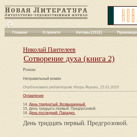
Главная
О проекте
Авторы [1532]
Произведе
Критика
[551]
Малая художес
Николай Пантелеев
Переводы поэз
Сотворение духа (книга 2)
Переводы проз
Публицистика
[
Роман
Рассказы
[2052
Сценарии
[16]
Неправильный роман
Философия, на
Опубликовано редактором: Игорь Якушко, 15.01.2010
Драматургия
[9
Оглавление
Повести, рома
Галерея
[144]
14.
День тридцатый. Возвышенный.
15. День тридцать первый. Предгрозовой.
Поэзия
[1016]
16.
День последний. Парадиз.
Другие жанры
[
Все жанры
[561
День тридцать первый. Предгрозовой.