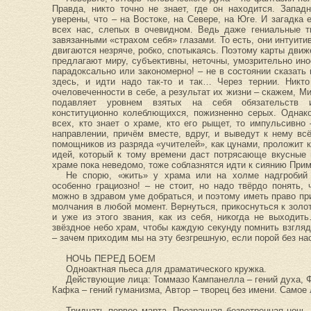
Правда, никто точно не знает, где он находится. Запад
уверены, что – на Востоке, на Севере, на Юге. И загадка
всех нас, слепых в очевидном. Ведь даже гениальные т
завязанными «страхом себя» глазами. То есть, они интуити
двигаются незряче, робко, спотыкаясь. Поэтому карты движ
предлагают миру, субъективны, неточны, умозрительно ин
парадоксально или закономерно! – не в состоянии сказат
здесь, и идти надо так-то и так… Через тернии. Никт
очеловеченности в себе, а результат их жизни – скажем, М
подавляет уровнем взятых на себя обязательств и
конституционно колеблющихся, пожизненно серых. Однако
всех, кто знает о храме, кто его рыщет, то импульсивн
направлении, причём вместе, вдруг, и выведут к нему вс
помощников из разряда «учителей», как цунами, проложит 
идей, который к тому времени даст потрясающе вкусные 
храме пока неведомо, тоже соблазнятся идти к сиянию Прим
Не спорю, «жить» у храма или на холме надгробий
особенно грациозно! – не стоит, но надо твёрдо понять,
можно в здравом уме добраться, и поэтому иметь право пр
молчания в любой момент. Вернуться, прикоснуться к золо
и уже из этого звания, как из себя, никогда не выходи
звёздное небо храм, чтобы каждую секунду помнить взгл
– зачем приходим мы на эту безгрешную, если порой без н
НОЧЬ ПЕРЕД БОЕМ
Одноактная пьеса для драматического кружка.
Действующие лица: Томмазо Кампанелла – гений духа, 
Кафка – гений гуманизма, Автор – творец без имени. Самое
Тридцать первое марта. Прозрачная безветренная ночь.