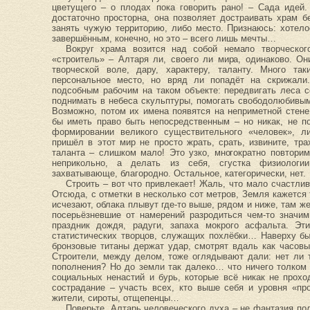
цветущего – о плодах пока говорить рано! – Сада идей
достаточно просторна, она позволяет достраивать храм б
занять чужую территорию, либо место. Признаюсь: хотел
завершённым, конечно, но это – всего лишь мечты…
Вокруг храма возится над собой немало творческо
«строитель» – Алтаря ли, своего ли мира, одинаково. О
творческой воле, дару, характеру, таланту. Много та
персональное место, но вряд ли попадёт на скрижали
подсобным рабочим на таком объекте: передвигать леса 
поднимать в небеса скульптуры, помогать свободолюбивы
Возможно, потом их имена появятся на неприметной стене
бы иметь право быть непосредственным – но никак, не п
формировании великого существительного «человек», л
пришёл в этот мир не просто жрать, срать, извините, тра
таланта – слишком мало! Это узко, многократно повторим
неприкольно, а делать из себя, сгустка физиологии
захватывающе, благородно. Остальное, категорически, нет.
Строить – вот что привлекает! Жаль, что мало счастли
Отсюда, с отметки в несколько сот метров, Земля кажется
исчезают, облака плывут где-то выше, рядом и ниже, там же
посерьёзневшие от намерений разродиться чем-то значим
праздник дождя, радуги, запаха мокрого асфальта. Э
статистических творцов, служащих похлёбки… Наверху бы
бронзовые титаны держат удар, смотрят вдаль как часовы
Строители, между делом, тоже оглядывают дали: нет ли 
пополнения? Но до земли так далеко… что ничего толком
социальных ненастий и бурь, которые всё никак не прох
сострадание – участь всех, кто выше себя и уровня «пр
жители, сироты, отщепенцы…
Поверьте, Алтарь человеческого духа – не фантазия п