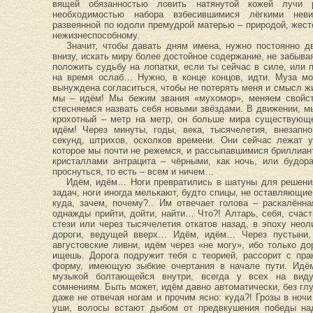
вящей обязанностью ловить натянутой кожей лучи 
необходимостью набора взбесившимися лёгкими нев
развеянной по юдоли премудрой матерью – природой, жест
нежизнеспособному.
Значит, чтобы давать дням имена, нужно постоянно дв
внизу, искать миру более достойное содержание, не забыв
положить судьбу на лопатки, если ты сейчас в силе, или 
на время ослаб… Нужно, в конце концов, идти. Муза мо
вынуждена согласиться, чтобы не потерять меня и смысл ж
мы – идём! Мы бежим звания «мухомор», меняем свойс
стесняемся назвать себя новыми звёздами. В движении, мы
крохотный – метр на метр, он больше мира существующе
идём! Через минуты, годы, века, тысячелетия, внезапн
секунд, штрихов, осколков времени. Они сейчас лежат 
которое мы почти не режемся, и рассыпавшимися бриллиа
кристаллами антрацита – чёрными, как ночь, или будор
проснуться, то есть – всем и ничем…
Идём, идём… Ноги превратились в шатуны для решени
задач, ноги иногда мелькают, будто спицы, не оставляющие
куда, зачем, почему?.. Им отвечает голова – раскалённ
однажды прийти, дойти, найти… Что?! Алтарь, себя, счаст
стези или через тысячелетия откатов назад, в эпоху нео
дороги, ведущей вверх… Идём, идём… Через пустыни, 
августовские ливни, идём через «не могу», ибо только до
ищешь. Дорога подружит тебя с теорией, рассорит с пра
форму, имеющую зыбкие очертания в начале пути. Идё
музыкой болтающейся внутри, всегда у всех на виду
сомнениям. Быть может, идём давно автоматически, без глу
даже не отвечая ногам и прочим ясно: куда?! Грозы в ночи
уши, волосы встают дыбом от предвкушения победы на