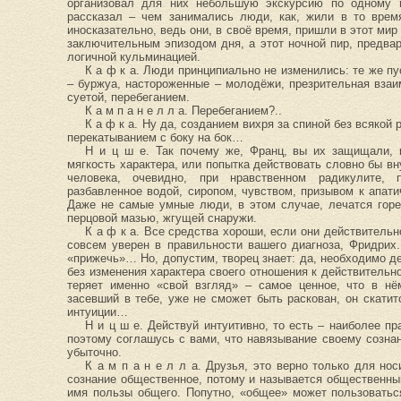
организовал для них небольшую экскурсию по одному 
рассказал – чем занимались люди, как, жили в то врем
иносказательно, ведь они, в своё время, пришли в этот м
заключительным эпизодом дня, а этот ночной пир, предва
логичной кульминацией.
К а ф к а. Люди принципиально не изменились: те же п
– буржуа, настороженные – молодёжи, презрительная вза
суетой, перебеганием.
К а м п а н е л л а. Перебеганием?..
К а ф к а. Ну да, созданием вихря за спиной без всякой
перекатыванием с боку на бок…
Н и ц ш е. Так почему же, Франц, вы их защищали, 
мягкость характера, или попытка действовать словно бы вн
человека, очевидно, при нравственном радикулите, 
разбавленное водой, сиропом, чувством, призывом к апат
Даже не самые умные люди, в этом случае, лечатся горе
перцовой мазью, жгущей снаружи.
К а ф к а. Все средства хороши, если они действительн
совсем уверен в правильности вашего диагноза, Фридрих.
«прижечь»… Но, допустим, творец знает: да, необходимо де
без изменения характера своего отношения к действительн
теряет именно «свой взгляд» – самое ценное, что в нё
засевший в тебе, уже не сможет быть раскован, он скати
интуиции…
Н и ц ш е. Действуй интуитивно, то есть – наиболее п
поэтому соглашусь с вами, что навязывание своему созна
убыточно.
К а м п а н е л л а. Друзья, это верно только для нос
сознание общественное, потому и называется общественным
имя пользы общего. Попутно, «общее» может пользоватьс