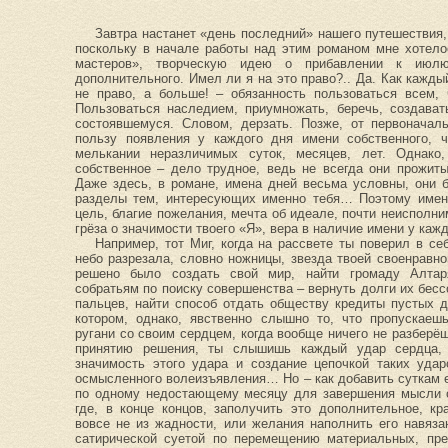
Завтра настанет «день последний» нашего путешествия,
поскольку в начале работы над этим романом мне хотело
мастеров», творческую идею о прибавлении к июл
дополнительного. Имел ли я на это право?.. Да. Как кажд
не право, а больше! – обязанность пользоваться всем,
Пользоваться наследием, приумножать, беречь, создава
состоявшемуся. Словом, дерзать. Позже, от первоначал
пользу появления у каждого дня имени собственного, 
мелькании неразличимых суток, месяцев, лет. Однак
собственное – дело трудное, ведь не всегда они прожит
Даже здесь, в романе, имена дней весьма условны, они 
разделы тем, интересующих именно тебя… Поэтому имена
цель, благие пожелания, мечта об идеале, почти неисполн
грёза о значимости твоего «Я», вера в наличие имени у каж
Например, тот Миг, когда на рассвете ты поверил в се
небо разрезала, словно ножницы, звезда твоей своенравно
решено было создать свой мир, найти громаду Алтаря
собратьям по поиску совершенства – вернуть долги их бес
пальцев, найти способ отдать обществу кредиты пустых 
котором, однако, явственно слышно то, что пропускаешь
ругани со своим сердцем, когда вообще ничего не разберё
принятию решения, ты слышишь каждый удар сердца,
значимость этого удара и создание цепочкой таких удар
осмысленного волеизъявления… Но – как добавить суткам е
по одному недостающему месяцу для завершения мысли о
где, в конце концов, заполучить это дополнительное, к
вовсе не из жадности, или желания наполнить его навяз
сатирической суетой по перемещению материальных, пре