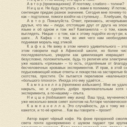
А в т о р
(провокационно)
. И поэтому, слабого – толкни?
Н и ц ш е. Не буду вступать с вами в полемику. И потом,
сентенции придаю разное значение. Сегодня мне почему-то
как – подтолкни, помоги взойти на ступеньку… Хлебушек, б
А в т о р. Пожалуйста. Ответ, признаюсь, исчерпыв
друзья, что мы – люди, отстоящие друг от друга на эпох
языке и об одном и том же? Кампанелла – о том, каки
выглядеть. Ницше – о том, как к этому подойти из-нут-ри,
шаги… А Кафка – о том, во имя чего нам необходимо 
поднимая мораль над этикой.
К а ф к а. Не вижу в этом ничего удивительного – это
этом говорили ещё в Афинской школе, но более чи
последовательно, увидели как цивилизация извращает
безусловно, положительное, будь то религия или электрич
уже назвать «грязным» – то есть, отделённым от благод
бесчеловечных кровавых экспериментов. И прав, в этой си
подыскивающий новые ответы и лекарства на застарелые бо
скотства, простите. Он пытается переливом «маленьког
«большого плохого». Иногда это ему удаётся…
К а м п а н е л л а
(протяжно вздыхает)
. Мне не удал
накрыть, но и сделать добро привлекательным хотя 
эксперимента, а по-нашему – опыта.
Н и ц ш е
(подливает ему вина).
Ваш труд, мученичест
уже несколько веков сияет золотом на Алтаре человеческог
К а м п а н е л л а. Это случайность, да к тому же 
кажется, и то её крепче… Как вы говорите – прозит!
Автор варит чёрный кофе. На фоне прозрачной смоля
света почти одновременно с шумом падают три крупн