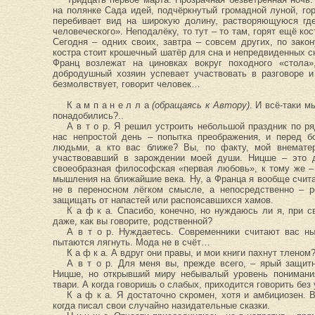
на полянке Сада идей, подчёркнутый громадной луной, го
перебивает вид на широкую долину, растворяющуюся где
человеческого». Неподалёку, то тут – то там, горят ещё ко
Сегодня – одних своих, завтра – совсем других, по закон
костра стоит крошечный шатёр для сна и непредвиденных с
Франц возлежат на циновках вокруг походного «стола»
добродушный хозяин успевает участвовать в разговоре 
безмолвствует, говорит человек…
К а м п а н е л л а
(обращаясь к Автору)
. И всё-таки м
понадобились?..
А в т о р. Я решил устроить небольшой праздник по р
нас непростой день – попытка преображения, и перед б
людьми, а кто вас ближе? Вы, по факту, мой внематер
участвовавший в зарождении моей души. Ницше – это 
своеобразная философская «первая любовь», к тому же –
мышления на ближайшие века. Ну, а Франца я вообще счи
не в переносном лёгком смысле, а непосредственно – р
защищать от напастей или распоясавшихся хамов.
К а ф к а. Спасибо, конечно, но нуждаюсь ли я, при с
даже, как вы говорите, родственной?
А в т о р. Нуждаетесь. Современники считают вас ны
пытаются лягнуть. Мода не в счёт…
К а ф к а. А вдруг они правы, и мои книги пахнут тленом
А в т о р. Для меня вы, прежде всего, – ярый защитн
Ницше, но открывший миру небывалый уровень понимани
твари. А когда говоришь о слабых, приходится говорить без 
К а ф к а. Я достаточно скромен, хотя и амбициозен. 
когда писал свои случайно назидательные сказки.