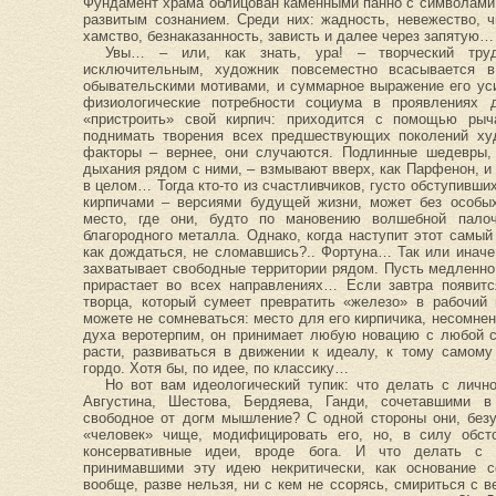
Фундамент храма облицован каменными панно с символами
развитым сознанием. Среди них: жадность, невежество, чв
хамство, безнаказанность, зависть и далее через запятую…
Увы… – или, как знать, ура! – творческий тру
исключительным, художник повсеместно всасывается 
обывательскими мотивами, и суммарное выражение его ус
физиологические потребности социума в проявлениях 
«пристроить» свой кирпич: приходится с помощью рыча
поднимать творения всех предшествующих поколений худ
факторы – вернее, они случаются. Подлинные шедевры, 
дыхания рядом с ними, – взмывают вверх, как Парфенон, и
в целом… Тогда кто-то из счастливчиков, густо обступивши
кирпичами – версиями будущей жизни, может без особых
место, где они, будто по мановению волшебной палоч
благородного металла. Однако, когда наступит этот самый
как дождаться, не сломавшись?.. Фортуна… Так или иначе,
захватывает свободные территории рядом. Пусть медленно,
прирастает во всех направлениях… Если завтра появитс
творца, который сумеет превратить «железо» в рабочий 
можете не сомневаться: место для его кирпичика, несомне
духа веротерпим, он принимает любую новацию с любой с
расти, развиваться в движении к идеалу, к тому самому
гордо. Хотя бы, по идее, по классику…
Но вот вам идеологический тупик: что делать с личн
Августина, Шестова, Бердяева, Ганди, сочетавшими в
свободное от догм мышление? С одной стороны они, безу
«человек» чище, модифицировать его, но, в силу обст
консервативные идеи, вроде бога. И что делать с 
принимавшими эту идею некритически, как основание 
вообще, разве нельзя, ни с кем не ссорясь, смириться с 