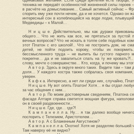
одинаковых желания. Если среди зрителей есть творцы, 
техника не передаёт особенностей жизненной силы героев – 
в расчёте на домысливание… Самый активный сейчас – Фр
спорить ему уже почти нечем, да и не хочется. Однако он ж
интересный сон в колеблющейся на воде лодке, плывуще
Медведицы – к Малой…
Н и ц ш е. Действительно, мы как дураки прикованы
общего… Что не жить как все, не прятаться за пустой 
вечных вопросов? Что не искать в толпе себе подобных ко
этот Платон с его школой!.. Что не построить дом, не см
детей, не пойти подоить корову, чтобы их покормит
бессмысленного труда – не выпить бы густого парного м
покрепче… да и не завалиться спать на ту же кровать?!..
слову, мечте о совершенстве… Кто, когда, и почему мы этог
А в т о р. Здесь в округе много таких. Видите там – там
доля… У каждого костра также собралась своя компания,
уверен.
К а ф к а. Интересно, а нет ли среди них, случайно, Пла
Н и ц ш е. Ну вот опять Платон! Хотя… я бы отдал любую
за час общения с ним…
А в т о р. По моим достоверным сведениям, Платона сег
фасаде Алтаря справа светится мощная фигура, наполови
он в своей раздвоенности…
Н и ц ш е. Где, где… где?!
К а м п а н е л л а. Ну… я так далеко вообще ничего
поспорить с Телезием, Аристотелем…
А в т о р. А с Блаженным Августином?
К а м п а н е л л а. Охотно! Хотя не разделяю большей 
Там наверху её не видно?