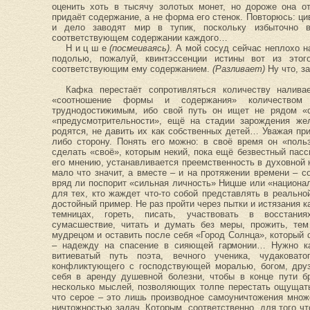
оценить хоть в тысячу золотых монет, но дороже она от
придаёт содержание, а не форма его стенок. Повторюсь: ц
и дело заводят мир в тупик, поскольку избыточно в
соответствующем содержании каждого…
Н и ц ш е
(посмеиваясь)
. А мой сосуд сейчас неплохо н
подолью, пожалуй, квинтэссенции истины вот из этог
соответствующим ему содержанием.
(Разливает)
Ну что, за
Кафка перестаёт сопротивляться количеству налива
«соотношение формы и содержания» количеством 
труднодостижимым, ибо свой путь он ищет не рядом «с
«предусмотрительности», ещё на стадии зарождения жел
родятся, не давить их как собственных детей… Уважая пр
либо сторону. Понять его можно: в своё время он «пол
сделать «своё», которым некий, пока ещё безвестный пасс
его мнению, устанавливается преемственность в духовной 
мало что значит, а вместе – и на протяжении времени – с
вряд ли поспорит «сильная личность» Ницше или «национ
для тех, кто жаждет что-то собой представлять в реально
достойный пример. Не раз пройти через пытки и истязания к
темницах, гореть, писать, участвовать в восстания
сумасшествие, читать и думать без меры, прожить, тем
мудрецом и оставить после себя «Город Солнца», который 
– надежду на спасение в сияющей гармонии… Нужно ка
витиеватый путь поэта, вечного ученика, чудаковато
конфликтующего с господствующей моралью, богом, друз
себя в аренду душевной болезни, чтобы в конце пути б
несколько мыслей, позволяющих толпе перестать ощущать
что серое – это лишь производное самоуничтожения множ
ничтожностью задач. Которым, соответственно, для того ч