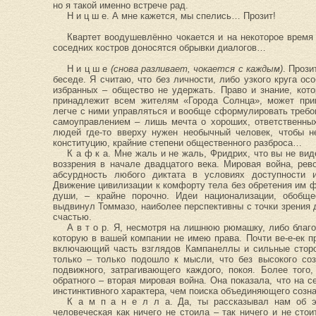
но я такой именно встрече рад.
Н и ц ш е. А мне кажется, мы спелись… Прозит!
Квартет воодушевлённо чокается и на некоторое время
соседних костров доносятся обрывки диалогов…
Н и ц ш е
(снова разливает, чокается с каждым)
. Прози
беседе. Я считаю, что без личности, либо узкого круга ос
избранных – общество не удержать. Право и знание, кото
принадлежит всем жителям «Города Солнца», может прин
легче с ними управляться и вообще сформулировать требов
самоуправлением – лишь мечта о хороших, ответственны
людей где-то вверху нужен необычный человек, чтобы н
конституцию, крайние степени общественного разброса…
К а ф к а. Мне жаль и не жаль, Фридрих, что вы не ви
воззрения в начале двадцатого века. Мировая война, ре
абсурдность любого диктата в условиях доступности 
Движение цивилизации к комфорту тела без обретения им ф
души, – крайне порочно. Идеи национализации, обобщес
выдвинул Томмазо, наиболее перспективны с точки зрения
счастью.
А в т о р. Я, несмотря на лишнюю рюмашку, либо благ
которую в вашей компании не имею права. Почти ве-е-ек 
включающий часть взглядов Кампанеллы и сильные сторо
только – только подошло к мысли, что без высокого со
подвижного, затрагивающего каждого, покоя. Более того
обратного – вторая мировая война. Она показала, что на 
инстинктивного характера, чем поиска объединяющего созна
К а м п а н е л л а. Да, ты рассказывал нам об 
человеческая как ничего не стоила – так ничего и не стои