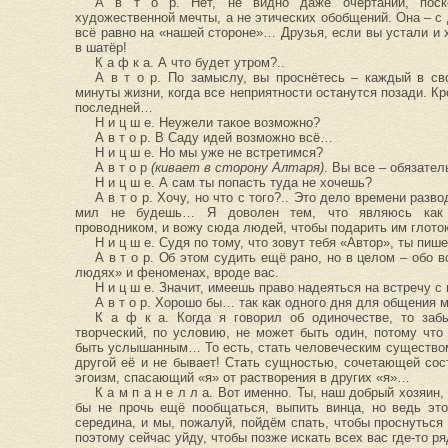
А в т о р. Нет, не видно даже очертаний, пос
художественной мечты, а не этических обобщений. Она – с 
всё равно на «нашей стороне»… Друзья, если вы устали и 
в шатёр!
К а ф к а. А что будет утром?..
А в т о р. По замыслу, вы проснётесь – каждый в с
минуты жизни, когда все неприятности останутся позади. К
последней…
Н и ц ш е. Неужели такое возможно?
А в т о р. В Саду идей возможно всё…
Н и ц ш е. Но мы уже не встретимся?
А в т о р
(кивает в сторону Алтаря)
. Вы все – обязате
Н и ц ш е. А сам ты попасть туда не хочешь?
А в т о р. Хочу, но что с того?.. Это дело времени раз
мил не будешь… Я доволен тем, что являюсь как б
проводником, и вожу сюда людей, чтобы подарить им глоток
Н и ц ш е. Судя по тому, что зовут тебя «Автор», ты пиш
А в т о р. Об этом судить ещё рано, но в целом – обо в
людях» и феноменах, вроде вас.
Н и ц ш е. Значит, имеешь право надеяться на встречу 
А в т о р. Хорошо бы… так как одного дня для общения 
К а ф к а. Когда я говорил об одиночестве, то заб
творческий, по условию, не может быть один, потому что 
быть услышанным… То есть, стать человеческим существо
другой её и не бывает! Стать сущностью, сочетающей сос
эгоизм, спасающий «я» от растворения в других «я»…
К а м п а н е л л а. Вот именно. Ты, наш добрый хозяин
бы не прочь ещё пообщаться, выпить винца, но ведь это
середина, и мы, пожалуй, пойдём спать, чтобы проснуться
поэтому сейчас уйду, чтобы позже искать всех вас где-то 