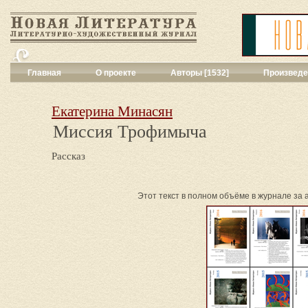
Главная
О проекте
Авторы [1532]
Произведе
Критика
[551]
Малая художес
Екатерина Минасян
Переводы поэз
Миссия Трофимыча
Переводы проз
Публицистика
[
Рассказ
Рассказы
[2052
Сценарии
[16]
Философия, на
Этот текст в полном объёме в журнале за а
Драматургия
[9
Повести, рома
Галерея
[144]
Поэзия
[1016]
Другие жанры
[
Все жанры
[561