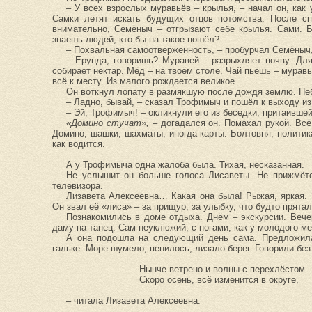
– У всех взрослых муравьёв – крылья, – начал он, как 
Самки летят искать будущих отцов потомства. После с
внимательно, Семёныч – отгрызают себе крылья. Сами. Б
знаешь людей, кто бы на такое пошёл?
– Похвальная самоотверженность, – пробурчал Семёныч,
– Ерунда, говоришь? Муравей – разрыхляет почву. Для 
собирает нектар. Мёд – на твоём столе. Чай пьёшь – муравь
всё к месту. Из малого рождается великое.
Он воткнул лопату в размякшую после дождя землю. Неб
– Ладно, бывай, – сказал Трофимыч и пошёл к выходу из
– Эй, Трофимыч! – окликнули его из беседки, притаившей
«Домино стучат»,
– догадался он. Помахал рукой. Всё
Домино, шашки, шахматы, иногда карты. Болтовня, политик
как водится.
А у Трофимыча одна жалоба была. Тихая, несказанная.
Не услышит он больше голоса Лисаветы. Не прижмётс
телевизора.
Лизавета Алексеевна… Какая она была! Рыжая, яркая. 
Он звал её «лиса» – за прищур, за улыбку, что будто прятал
Познакомились в доме отдыха. Днём – экскурсии. Веч
даму на танец. Сам неуклюжий, с ногами, как у молодого ме
А она подошла на следующий день сама. Предложила
гальке. Море шумело, пенилось, лизало берег. Говорили без
Нынче ветрено и волны с перехлёстом.
Скоро осень, всё изменится в округе,
– читала Лизавета Алексеевна.