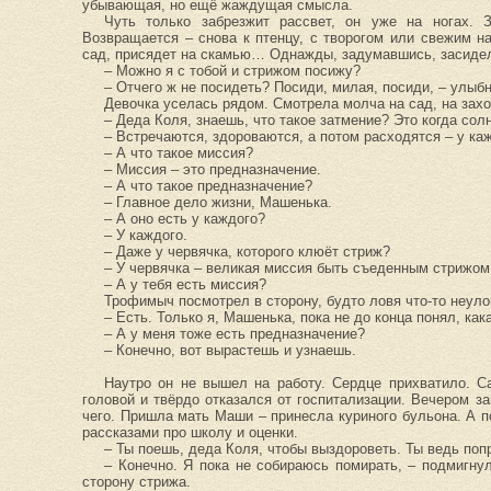
убывающая, но ещё жаждущая смысла.
Чуть только забрезжит рассвет, он уже на ногах. З
Возвращается – снова к птенцу, с творогом или свежим н
сад, присядет на скамью… Однажды, задумавшись, засиделс
– Можно я с тобой и стрижом посижу?
– Отчего ж не посидеть? Посиди, милая, посиди, – улы
Девочка уселась рядом. Смотрела молча на сад, на зах
– Деда Коля, знаешь, что такое затмение? Это когда сол
– Встречаются, здороваются, а потом расходятся – у ка
– А что такое миссия?
– Миссия – это предназначение.
– А что такое предназначение?
– Главное дело жизни, Машенька.
– А оно есть у каждого?
– У каждого.
– Даже у червячка, которого клюёт стриж?
– У червячка – великая миссия быть съеденным стрижом
– А у тебя есть миссия?
Трофимыч посмотрел в сторону, будто ловя что-то неуло
– Есть. Только я, Машенька, пока не до конца понял, как
– А у меня тоже есть предназначение?
– Конечно, вот вырастешь и узнаешь.
Наутро он не вышел на работу. Сердце прихватило. С
головой и твёрдо отказался от госпитализации. Вечером з
чего. Пришла мать Маши – принесла куриного бульона. А п
рассказами про школу и оценки.
– Ты поешь, деда Коля, чтобы выздороветь. Ты ведь поп
– Конечно. Я пока не собираюсь помирать, – подмигнул
сторону стрижа.