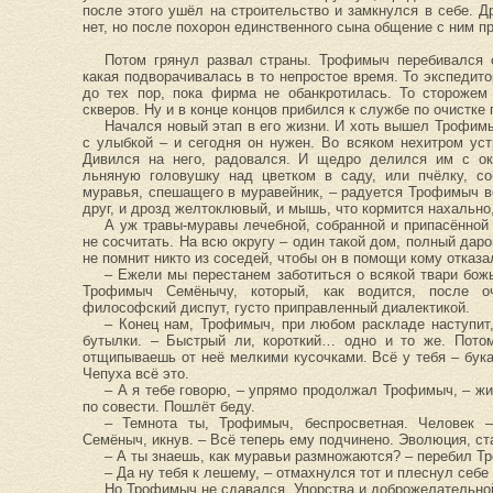
после этого ушёл на строительство и замкнулся в себе. Д
нет, но после похорон единственного сына общение с ним п
Потом грянул развал страны. Трофимыч перебивался 
какая подворачивалась в то непростое время. То экспедит
до тех пор, пока фирма не обанкротилась. То сторожем
скверов. Ну и в конце концов прибился к службе по очистке 
Начался новый этап в его жизни. И хоть вышел Трофим
с улыбкой – и сегодня он нужен. Во всяком нехитром уст
Дивился на него, радовался. И щедро делился им с ок
льняную головушку над цветком в саду, или пчёлку, со
муравья, спешащего в муравейник, – радуется Трофимыч 
друг, и дрозд желтоклювый, и мышь, что кормится нахально,
А уж травы-муравы лечебной, собранной и припасённой
не сосчитать. На всю округу – один такой дом, полный дар
не помнит никто из соседей, чтобы он в помощи кому отказ
– Ежели мы перестанем заботиться о всякой твари божь
Трофимыч Семёнычу, который, как водится, после оч
философский диспут, густо приправленный диалектикой.
– Конец нам, Трофимыч, при любом раскладе наступит
бутылки. – Быстрый ли, короткий… одно и то же. Потом
отщипываешь от неё мелкими кусочками. Всё у тебя – бука
Чепуха всё это.
– А я тебе говорю, – упрямо продолжал Трофимыч, – жи
по совести. Пошлёт беду.
– Темнота ты, Трофимыч, беспросветная. Человек –
Семёныч, икнув. – Всё теперь ему подчинено. Эволюция, ста
– А ты знаешь, как муравьи размножаются? – перебил Т
– Да ну тебя к лешему, – отмахнулся тот и плеснул себе
Но Трофимыч не сдавался. Упорства и доброжелательной