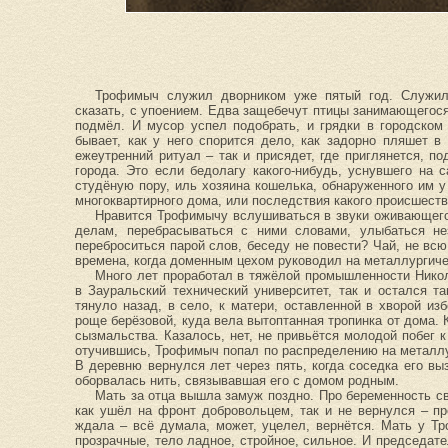
Трофимыч служил дворником уже пятый год. Служил
сказать, с упоением. Едва защебечут птицы занимающегося
подмёл. И мусор успел подобрать, и грядки в городском
бывает, как у него спорится дело, как задорно пляшет 
ежеутренний ритуал – так и присядет, где приглянется, п
города. Это если бедолагу какого-нибудь, уснувшего на 
студёную пору, иль хозяина кошелька, обнаруженного им у
многоквартирного дома, или последствия какого происшеств
Нравится Трофимычу вслушиваться в звуки оживающего
делам, перебрасываться с ними словами, улыбаться не
переброситься парой слов, беседу не повести? Чай, не вс
времена, когда доменным цехом руководил на металлургиче
Много лет проработал в тяжёлой промышленности Никол
в Зауральский технический университет, так и остался т
тянуло назад, в село, к матери, оставленной в хворой изб
роще берёзовой, куда вела вытоптанная тропинка от дома. 
сызмальства. Казалось, нет, не привьётся молодой побег 
отучившись, Трофимыч попал по распределению на металлур
В деревню вернулся лет через пять, когда соседка его вы
оборвалась нить, связывавшая его с домом родным.
Мать за отца вышла замуж поздно. Про беременность св
как ушёл на фронт добровольцем, так и не вернулся – пр
ждала – всё думала, может, уцелел, вернётся. Мать у Т
прозрачные, тело ладное, стройное, сильное. И председате