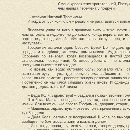
Смена красок этих трогательней, Посту
чем наряда перемена у подруги,
– отвечал Николай Трофимыч.
И когда отпуск кончился – решили не расставаться вовсе
Лисавета ушла от него в прошлую зиму – тихо, почти н
лампа. Болела недолго, но до самого конца верила: вот вс
парка, сядет под липой, обмотав шаль вокруг плеч, и ск
наступает».
Трофимыч остался один. Совсем. Детей Бог не дал, др
городском кладбище, где серые камни молчат, будто знают
Особенно по вечерам, когда возвращался в пустой до
становилась нестерпимой. Хотелось убежать – не стольк
наступила вместе с её уходом.
Но время, как вода: обточило боль, облизало углы, 
вытягивал руку – туда, где прежде лежала Лисавета, – и
глаза, он мог заметить рассвет: тонкую розовую линию за 
Постепенно он научился слышать жизнь вновь. И однажды 
должен доделать в этой жизни.
– Деда Коля, здравствуй! – раздался позади звонкий гол
Это была Маша – соседская девчушка, востроносая и ве
имени. Для всех он был просто Трофимыч, дворник, старик, 
– Машенька, здравствуй, – ответил он с привычной ласк
тут без дела.
– Деда Коля, сегодня ж воскресенье! Школа по выходн
вообще я не болтаюсь, а занята важным делом!
– Ишь ты, деловая, – усмехнулся он и, отворив дверь, п