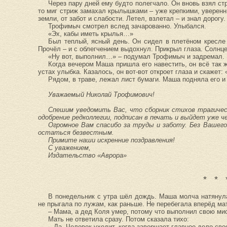
Через пару дней ему будто полегчало. Он вновь взял стри
то миг стриж замахал крылышками – уже крепкими, уверенн
земли, от забот и слабости. Летел, взлетал – и знал дорогу.
Трофимыч смотрел вслед зачарованно. Улыбался.
«Эх, кабы иметь крылья…»
Был теплый, ясный день. Он сидел в плетёном кресле 
Прочёл – и с облегчением выдохнул. Прикрыл глаза. Солнце
«Ну вот, выполнил…» – подумал Трофимыч и задремал.
Когда вечером Маша пришла его навестить, он всё так ж
устах улыбка. Казалось, он вот-вот откроет глаза и скажет:
Рядом, в траве, лежал лист бумаги. Маша подняла его и
Уважаемый Николай Трофимович!
Спешим уведомить Вас, что сборник стихов трагичес
одобрение редколлегии, подписан в печать и выйдет уже ч
Огромное Вам спасибо за труды и заботу. Без Вашег
остаться безвестным.
Примите наши искренние поздравления!
С уважением,
Издательство «Аврора»
* * 
В понедельник с утра шёл дождь. Маша молча натянула
не прыгала по лужам, как раньше. Не перебегала вперёд ма
– Мама, а дед Коля умер, потому что выполнил свою м
Мать не ответила сразу. Потом сказала тихо:
– Да. Человек уходит, когда завершает главное дело св