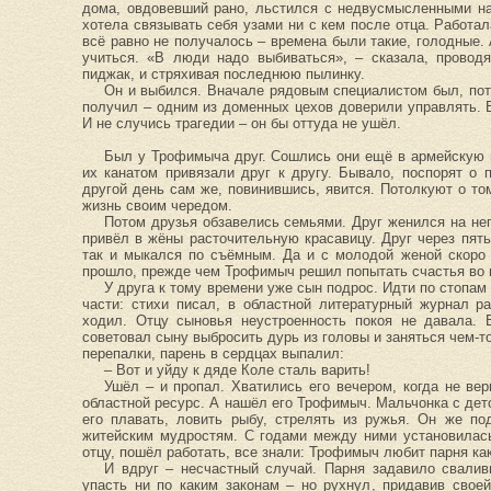
дома, овдовевший рано, льстился с недвусмысленными на
хотела связывать себя узами ни с кем после отца. Работал
всё равно не получалось – времена были такие, голодные. 
учиться. «В люди надо выбиваться», – сказала, провод
пиджак, и стряхивая последнюю пылинку.
Он и выбился. Вначале рядовым специалистом был, пот
получил – одним из доменных цехов доверили управлять. 
И не случись трагедии – он бы оттуда не ушёл.
Был у Трофимыча друг. Сошлись они ещё в армейскую по
их канатом привязали друг к другу. Бывало, поспорят о 
другой день сам же, повинившись, явится. Потолкуют о то
жизнь своим чередом.
Потом друзья обзавелись семьями. Друг женился на не
привёл в жёны расточительную красавицу. Друг через пят
так и мыкался по съёмным. Да и с молодой женой скоро 
прошло, прежде чем Трофимыч решил попытать счастья во в
У друга к тому времени уже сын подрос. Идти по стопам
части: стихи писал, в областной литературный журнал р
ходил. Отцу сыновья неустроенность покоя не давала. 
советовал сыну выбросить дурь из головы и заняться чем-т
перепалки, парень в сердцах выпалил:
– Вот и уйду к дяде Коле сталь варить!
Ушёл – и пропал. Хватились его вечером, когда не ве
областной ресурс. А нашёл его Трофимыч. Мальчонка с детс
его плавать, ловить рыбу, стрелять из ружья. Он же по
житейским мудростям. С годами между ними установилась 
отцу, пошёл работать, все знали: Трофимыч любит парня ка
И вдруг – несчастный случай. Парня задавило свал
упасть ни по каким законам – но рухнул, придавив свое