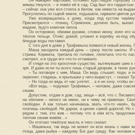
Он нажарил картошки, отломил хрустящую горбушку св
мякиш тянулся, – и повёл её в сад. Сад был его гордостью
– сейчас она уже вся стояла в белом, как невеста на выда
Прогулялись по сырой земле, подышали, нарвали цветов д
Уже возвращались к дому, когда под кустом черём
Присмотрелся – птенец. Стрижонок, должно быть, выпал 
жидкие, будто комочек пепла.
Он осторожно, обеими руками, словно икону, взял его н
тёплое тельце. Отнёс домой, уложил в коробку из-под об
блюдце воды поставил.
С того дня в доме у Трофимыча появился новый жилец. П
Маша заходила каждый день – сразу после школы. И с
стрижа. Кормила, трепала по головке, лепетала что-то ла
смотрел, и в груди его что-то оттаивало.
И глядя на это крохотное существо, вытянувшее шею к с
зря. И даже если ты всего лишь старый дворник, в твоих рук
– Ты поговори с ним, Маша. Он ведь слышит, поди, и п
окрепнет, глядишь, и крылышки у него вырастут, – сказал Т
– Но тогда он ведь от нас улетит… а я не хочу, чтобы он
«Вот ведь, – подумал Трофимыч, – человек, даже совсем
своим.
Допустим, отдам я дом, сад, вещи – всё, что с Лисавет
на обочине – ничего не имею, ни к чему не привязан. Св
свободен. А как только начинаешь звать что-то «моё», б
платишь свободой. Не даром, а ценою самой дорогой. Но с
рядом с тем, кто жив – потому что в нём есть продолже
теплом своим живём…»
Он отогнал тяжёлую мысль и тихо сказал:
– Машенька, так ведь не может он всю жизнь с нами жи
птица, даже рыбка – каждому Бог дал среду. Как человек н