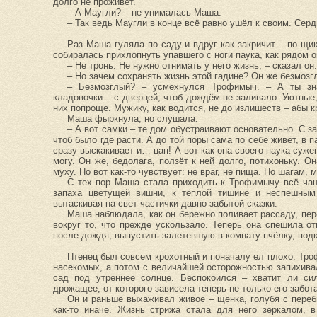
долго не проживёт.
– А Маугли? – не унималась Маша.
– Так ведь Маугли в конце всё равно ушёл к своим. Серд
Раз Маша гуляла по саду и вдруг как закричит – по щи
собиралась прихлопнуть упавшего с ноги паука, как рядом 
– Не тронь. Не нужно отнимать у него жизнь, – сказал он.
– Но зачем сохранять жизнь этой гадине? Он же безмозг
– Безмозглый? – усмехнулся Трофимыч. – А ты зна
кладовочки – с дверцей, чтоб дождём не заливало. Уютные,
них попроще. Мужику, как водится, не до излишеств – абы 
Маша фыркнула, но слушала.
– А вот самки – те дом обустраивают основательно. С за
чтоб было где расти. А до той поры сама по себе живёт, в п
сразу выскакивает и… цап! А вот как она своего паука сужен
могу. Он же, бедолага, ползёт к ней долго, потихоньку. Он
муху. Но вот как-то чувствует: не враг, не пища. По шагам,
С тех пор Маша стала приходить к Трофимычу всё чащ
запаха цветущей вишни, к тёплой тишине и неспешным 
вытаскивая на свет частички давно забытой сказки.
Маша наблюдала, как он бережно поливает рассаду, пер
вокруг то, что прежде ускользало. Теперь она спешила о
после дождя, выпустить залетевшую в комнату пчёлку, подк
Птенец был совсем крохотный и поначалу ел плохо. Тр
насекомых, а потом с величайшей осторожностью запихивал
сад под утреннее солнце. Беспокоился – хватит ли сил
дрожащее, от которого зависела теперь не только его забота
Он и раньше выхаживал живое – щенка, голубя с переб
как-то иначе. Жизнь стрижа стала для него зеркалом, в