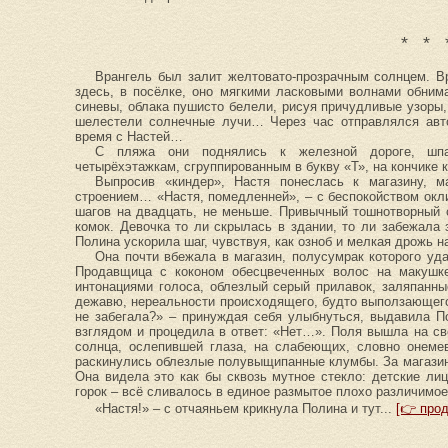
* * 
Врангель был залит желтовато-прозрачным солнцем. Вр
здесь, в посёлке, оно мягкими ласковыми волнами обним
синевы, облака пушисто белели, рисуя причудливые узоры,
шелестели солнечные лучи… Через час отправлялся авто
время с Настей…
С пляжа они поднялись к железной дороге, шпа
четырёхэтажкам, сгруппированным в букву «Т», на кончике
Выпросив «киндер», Настя понеслась к магазину, м
строением… «Настя, помедленней», – с беспокойством окли
шагов на двадцать, не меньше. Привычный тошнотворный с
комок. Девочка то ли скрылась в здании, то ли забежала 
Полина ускорила шаг, чувствуя, как озноб и мелкая дрожь н
Она почти вбежала в магазин, полусумрак которого уд
Продавщица с коконом обесцвеченных волос на макушке
интонациями голоса, облезлый серый прилавок, заляпанн
дежавю, нереальности происходящего, будто выползающего 
не забегала?» – принуждая себя улыбнуться, выдавила 
взглядом и процедила в ответ: «Нет…». Поля вышла на св
солнца, ослепившей глаза, на слабеющих, словно онемев
раскинулись облезлые полувыщипанные клумбы. За магазин
Она видела это как бы сквозь мутное стекло: детские ли
горок – всё сливалось в единое размытое плохо различимо
«Настя!» – с отчаяньем крикнула Полина и тут...
[👉 про