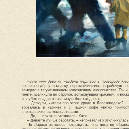
«8-летняя девочка найдена мёртвой в пригороде Лес
поспешно дёрнула мышку, переключившись на рабочую почт
замерло в тягуче-ноющем болезненном любопытстве. Так и 
ленте, щёлкнула по строчке, вспыхнувшей красным, и пос
и глубже впадая в тоскливую безысходность…
– Девчули, читали про этого урода в Лесозаводске? – 
ворвалась в кабинет и с чашкой кофе уютно примост
спрятавшихся за компьютерами.
– Да, – неохотно отозвалась Катя.
– Давайте лучше работать, – неприветливо откликнулась
Но Ларисе хотелось потрындеть, она пока не обзаве
желание общаться на разные остросоциальные и педагогиче