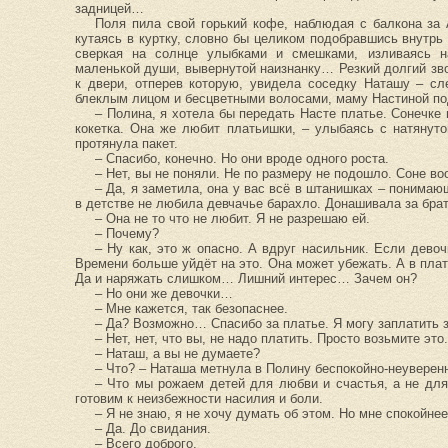
задницей…
Поля пила свой горький кофе, наблюдая с балкона за
кутаясь в куртку, словно бы целиком подобравшись внутрь
сверкая на солнце улыбками и смешками, изливаясь н
маленькой души, вывернутой наизнанку… Резкий долгий зв
к двери, отперев которую, увидела соседку Наташу – сл
блеклым лицом и бесцветными волосами, маму Настиной по
– Полина, я хотела бы передать Насте платье. Сонечке 
кокетка. Она же любит платьишки, – улыбаясь с натянут
протянула пакет.
– Спасибо, конечно. Но они вроде одного роста.
– Нет, вы не поняли. Не по размеру не подошло. Соне во
– Да, я заметила, она у вас всё в штанишках – понимаю
в детстве не любила девчачье барахло. Донашивала за бра
– Она не то что не любит. Я не разрешаю ей.
– Почему?
– Ну как, это ж опасно. А вдруг насильник. Если дево
Времени больше уйдёт на это. Она может убежать. А в плат
Да и наряжать слишком… Лишний интерес… Зачем он?
– Но они же девочки…
– Мне кажется, так безопаснее.
– Да? Возможно… Спасибо за платье. Я могу заплатить з
– Нет, нет, что вы, не надо платить. Просто возьмите это
– Наташ, а вы не думаете?
– Что? – Наташа метнула в Полину беспокойно-неуверен
– Что мы рожаем детей для любви и счастья, а не для
готовим к неизбежности насилия и боли.
– Я не знаю, я не хочу думать об этом. Но мне спокойне
– Да. До свидания.
– Всего доброго.