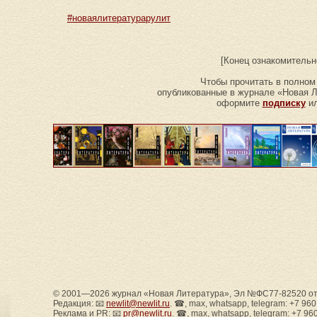
#новаялитературарулит
[Конец ознакомительн
Чтобы прочитать в полном
опубликованные в журнале «Новая Л
оформите
подписку
ил
© 2001—2026 журнал «Новая Литература», Эл №ФС77-82520 от 
Редакция: 📧
newlit@newlit.ru
. ☎, max, whatsapp, telegram: +7 96
Реклама и PR: 📧
pr@newlit.ru
. ☎, max, whatsapp, telegram: +7 96