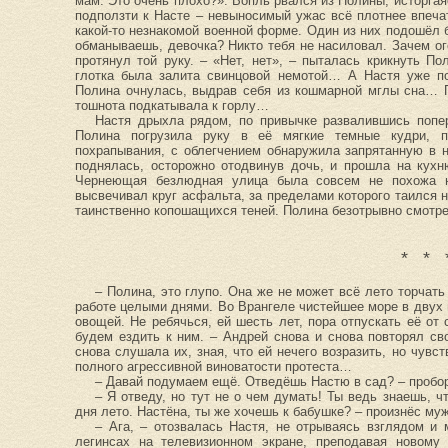
мам. Это очень плохо?». Вопль рвался из Полины, исторга
подползти к Насте – невыносимый ужас всё плотнее впеч
какой-то незнакомой военной форме. Один из них подошёл 
обманываешь, девочка? Никто тебя не насиловал. Зачем ог
протянул той руку. – «Нет, нет», – пыталась крикнуть По
глотка была залита свинцовой немотой… А Настя уже п
Полина очнулась, выдрав себя из кошмарной мглы сна… 
тошнота подкатывала к горлу…
Настя дрыхла рядом, по привычке развалившись попер
Полина погрузила руку в её мягкие темные кудри, 
похрапывания, с облегчением обнаружила запрятанную в 
поднялась, осторожно отодвинув дочь, и прошла на кухн
Чернеющая безлюдная улица была совсем не похожа н
высвечивал круг асфальта, за пределами которого таился 
таинственно копошащихся теней. Полина безотрывно смотре
* * 
– Полина, это глупо. Она же не может всё лето торчать
работе целыми днями. Во Врангеле чистейшее море в двух 
овощей. Не ребячься, ей шесть лет, пора отпускать её от
будем ездить к ним. – Андрей снова и снова повторял св
снова слушала их, зная, что ей нечего возразить, но чувст
полного агрессивной виноватости протеста…
– Давай подумаем ещё. Отведёшь Настю в сад? – пробо
– Я отведу, но тут не о чем думать! Ты ведь знаешь, ч
дня лето. Настёна, ты же хочешь к бабушке? – произнёс муж
– Ага, – отозвалась Настя, не отрываясь взглядом и
легинсах на телевизионном экране, преподавая новому 