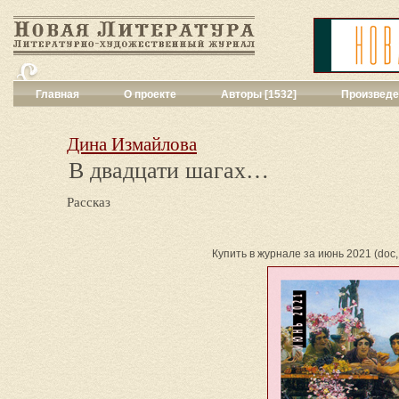
Главная
О проекте
Авторы [1532]
Произведе
Критика
[551]
Малая художес
Дина Измайлова
Переводы поэз
В двадцати шагах…
Переводы проз
Публицистика
[
Рассказ
Рассказы
[2052
Сценарии
[16]
Философия, на
Купить в журнале за июнь 2021 (doc, 
Драматургия
[9
Повести, рома
Галерея
[144]
Поэзия
[1016]
Другие жанры
[
Все жанры
[561