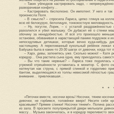
– Таких ублюдков кастрировать надо, – непринуждённ
разворачивая конфету…
– Кастрировать бесполезно. Он импотент. У него и так
произнесла Поля.
– В смысле? – спросила Лариса, цепко глянув на колле
всю её белокурую, белолицую, тонкокостную миловидность
– Ну, погугли, Лорик, – с усталой раздражённостью 
разозлился и убил малышку. Он дубасил её о стенки ма
обочину за ненадобностью. И всё это произошло меньше
остановке, обзванивая в нарастающей панике подружек и и
непоседливых детишках, которые вечно куда-нибудь де
настоящему. А переломанный кукольный ребёнок лежал 
Бабушка была в каких-то 20-30 шагах от девочки, когда тот
– Харэ, девы, заткнитесь уже. Сколько можно! – Катя р
коридор… Она растила сына одна, ему приходилось самос
– Вы что такие нервные? – Лариса тоже поднялась н
угрюмой отрешённости уставилась в монитор. С фото см
натянутая как струна, с прямой спинкой и горделиво пр
бантом, выделяющаяся из толпы невесомой лёгкостью гра
внимание… привлекавшая…
* * 
«Пяточки вместе, носочки врозь! Носочки, тянем носочки
девочки, не горбимся, головёнки вверх! Несите себя к
красивыми? Прямее спинки! Носочки тянем!». Полина расс
из зала. В просвете полуприкрытой двери мелькали девч
массу… Музыка закончилась, и в коридор переливисто зво