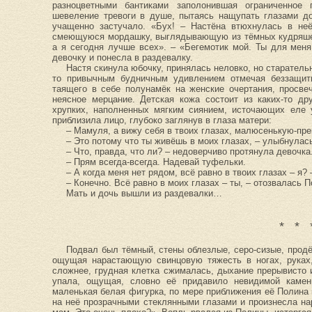
разноцветными бантиками заполонившая ограниченное
шевеление тревоги в душе, пытаясь нащупать глазами до
учащенно застучало. «Бух! – Настёна втюхнулась в неё
смеющуюся мордашку, выглядывающую из тёмных кудряшек,
а я сегодня лучше всех». – «Бегемотик мой. Ты для меня
девочку и понесла в раздевалку.
Настя скинула юбочку, принялась неловко, но старательн
то привычным будничным удивлением отмечая беззащитн
таящего в себе полунамёк на женские очертания, просв
неясное мерцание. Детская кожа состоит из каких-то др
хрупких, наполненных мягким сиянием, источающих еле
приблизила лицо, глубоко заглянув в глаза матери:
– Мамуля, а вижу себя в твоих глазах, малюсенькую-пр
– Это потому что ты живёшь в моих глазах, – улыбнулас
– Что, правда, что ли? – недоверчиво протянула девочка.
– Прям всегда-всегда. Надевай туфельки.
– А когда меня нет рядом, всё равно в твоих глазах – я?
– Конечно. Всё равно в моих глазах – ты, – отозвалась П
Мать и дочь вышли из раздевалки…
* * 
Подвал был тёмный, стены облезлые, серо-сизые, про
ощущая нарастающую свинцовую тяжесть в ногах, руках
сложнее, грудная клетка сжималась, дыхание прерывисто 
упала, ощущая, словно её придавило невидимой каменн
маленькая белая фигурка, по мере приближения её Полина 
на неё прозрачными стеклянными глазами и произнесла н