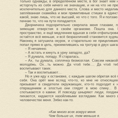
Только однажды, в определённом месте, в бог знает кем
исторгнуть из себя ничего не значащие, и ни на что не п
исключительно для данного места. Слова и место недели
заплёванная скамейка и мои примитивные стишки в единс
какой, знаю лишь, что не высший, но что с того. Я и полза
пачкаю то, что на пути попадается.
Дворничиха подозрительно сверлила меня глазами, п
зияющие отверстия в своём организме. Пошла она.
пространство, и ещё медленнее вдыхая в себя отфильтрова
остаётся всё меньше, и всё безразличней становится зудя
Наконец я затушила окурок, и старательно не прицеливая
попал прямо в цель, приземлившись на тротуар в двух шага
– Я нечаянно.
– А встать и кинуть в урну западло, да?
– Я думала, попаду. Я старалась.
– Ах, ты думала, соплячка безмозглая. Совсем никакой
молодёжь. Ох…ть можно. Да чтоб тебе…. Да чтоб т
воспитывают таких.
– Так и воспитывают…
Но я уже иду к остановке, с каждым шагом обретая всё
себя. Она орёт мне вслед что-то, ко мне не относящее
призывает в свидетели окружающих, кто-то подходит к н
отвращением и злостью они глядят в мою спину... В 
спотыкаются о камни. И повсюду шныряют люди, поодино
пихаются, кидаются назойливыми взглядами. Как много 
человечестве меня. Зябко как-то.
«Как много всех вокруг меня.
Чем больше их, тем меньше я.