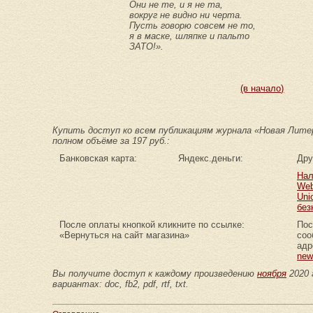
Они не те, и я не та,
вокруг не видно ни черта.
Пусть говорю совсем не то,
я в маске, шляпке и пальто
ЗАТО!».
(в начало)
Купить доступ ко всем публикациям журнала «Новая Литер
полном объёме за 197 руб.:
Банковская карта:
Яндекс.деньги:
Дру
Нал
Web
Uni
без
После оплаты кнопкой кликните по ссылке:
Пос
«Вернуться на сайт магазина»
соо
адр
new
Вы получите доступ к каждому произведению
ноября
2020 
вариантах: doc, fb2, pdf, rtf, txt.