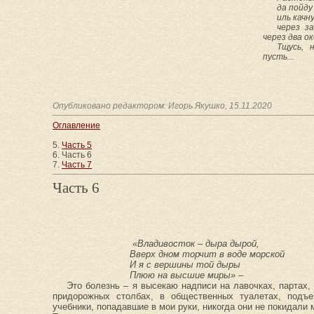
да пойду
иль качн
через з
через два о
Тщусь, 
пусть...
Опубликовано редактором: Игорь Якушко, 15.11.2020
Оглавление
5.
Часть 5
6. Часть 6
7.
Часть 7
Часть 6
«Владивосток – дыра дырой,
Вверх дном торчит в воде морской
И я с вершины той дыры
Плюю на высшие миры» –
Это болезнь – я высекаю надписи на лавочках, партах,
придорожных столбах, в общественных туалетах, подъ
учебники, попадавшие в мои руки, никогда они не покидали 