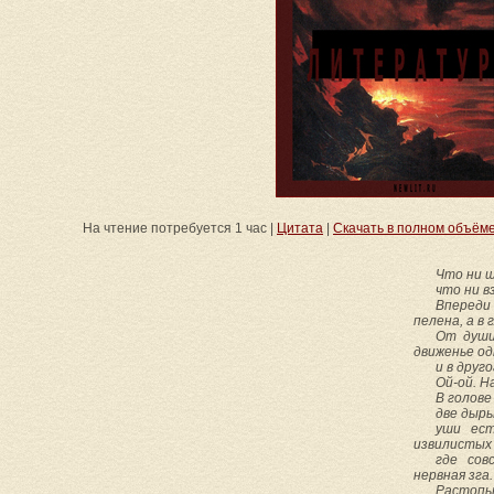
На чтение потребуется 1 час |
Цитата
|
Скачать в полном объёме: do
Что ни ш
что ни вз
Впереди
пелена, а в 
От души
движенье о
и в друг
Ой-ой. Н
В голове
две дыры
уши ест
извилистых 
где сов
нервная зга.
Растопыр