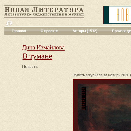
Главная
О проекте
Авторы [1532]
Произведе
Критика
[551]
Малая художес
Дина Измайлова
Переводы поэз
В тумане
Переводы проз
Публицистика
[
Повесть
Рассказы
[2052
Сценарии
[16]
Купить в журнале за ноябрь 2020 (d
Философия, на
Драматургия
[9
Повести, рома
Галерея
[144]
Поэзия
[1016]
Другие жанры
[
Все жанры
[561