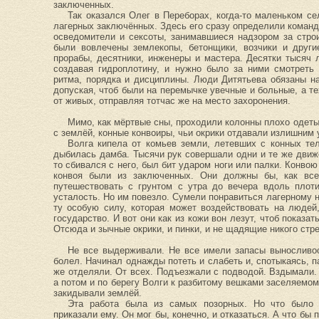
заключенных.
Так оказался Олег в Переборах, когда-то маленьком се
лагерных заключённых. Здесь его сразу определили команд
осведомители и сексоты, занимавшиеся надзором за стро
были вовлечены землекопы, бетонщики, возчики и други
прорабы, десятники, инженеры и мастера. Десятки тысяч
создавая гидроплотину, и нужно было за ними смотреть
ритма, порядка и дисциплины. Люди Дитятьева обязаны н
допуская, чтоб были на перемычке увечные и больные, а тех
от живых, отправляя тотчас же на место захоронения.
Мимо, как мёртвые сны, проходили колонны плохо одеты
с землёй, конные конвоиры, чьи окрики отдавали излишним 
Волга кипела от комьев земли, летевших с конных тел
дыбилась дамба. Тысячи рук совершали одни и те же движе
то сбивался с него, был бит ударом ноги или палки. Конвою
конвоя были из заключенных. Они должны бы, как все
путешествовать с грунтом с утра до вечера вдоль плот
усталость. Но им повезло. Сумели понравиться лагерному н
ту особую силу, которая может воздействовать на людей
государство. И вот они как из кожи вон лезут, чтоб показат
Отсюда и зычные окрики, и пинки, и не щадящие никого ст
Не все выдерживали. Не все имели запасы выносливос
болел. Начинал однажды потеть и слабеть и, спотыкаясь, па
же отделяли. От всех. Подъезжали с подводой. Вздымали. 
а потом и по берегу Волги к разбитому вешками заселяемом
закидывали землёй.
Эта работа была из самых позорных. Но что было 
приказали ему. Он мог бы, конечно, и отказаться. А что бы 