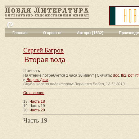
Главная
О проекте
Авторы [1532]
Произведе
Критика
[551]
Малая художес
Сергей Багров
Переводы поэз
Вторая вода
Переводы проз
Публицистика
[
Повесть
Рассказы
[2052
На чтение потребуется 2 часа 30 минут | Скачать:
doc
,
fb2
,
pdf
,
rtf
Сценарии
[16]
и
Яндекс.Диск
Опубликовано редактором: Вероника Вебер, 12.11.2013
Философия, на
Драматургия
[9
Оглавление
Повести, рома
18.
Часть 18
Галерея
[144]
19. Часть 19
20.
Часть 20
Поэзия
[1016]
Другие жанры
[
Часть 19
Все жанры
[561