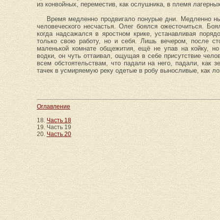
из конвойных, переместив, как ослушника, в племя лагерны
Время медленно продвигало понурые дни. Медленно ныл
человеческого несчастья. Олег боялся ожесточиться. Боя
когда надсажался в яростном крике, устанавливая поряд
только свою работу, но и себя. Лишь вечером, после с
маленькой комнате общежития, ещё не упав на койку, но
водки, он чуть оттаивал, ощущая в себе присутствие челов
всем обстоятельствам, что падали на него, падали, как з
тачек в усмиряемую реку одетые в робу выносливые, как л
Оглавление
18.
Часть 18
19. Часть 19
20.
Часть 20