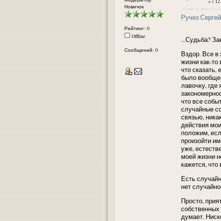
«
:
12 
Новичок
Ручко Сергей
Рейтинг: 0
Offline
...Судьба? З
Сообщений: 0
Вздор. Все в
жизни как-то
что сказать, 
было вообще.
лавочку, где 
закономернос
что все собы
случайные со
связью, ника
действия мои
положим, есл
произойти име
уже, естеств
моей жизни н
кажется, что 
Есть случайно
нет случайно
Просто, прия
собственных 
думает. Ниск