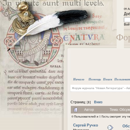
09 А
Доб
Вой
Фор
Начало
Помощь
Поиск
Пользова
Форум журнала "Новая Литература"
-
Ав
1
Вниз
Страниц: [
]
Автор
Тема: Обсуж
0 Пользователей и 1 Гость смотрят эту т
Сергей Ручко
Обс
Модератор