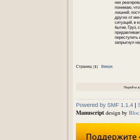
них реагиров
понимаю, что
лишний, пост
других от ме
ситуаций, в к
бытие. Груз, 
придавливает
переступить 
запрыгнул на 
1
Вверх
Страниц: [
]
Перейти в
Powered by SMF 1.1.4
|
Manuscript
design by
Bloc