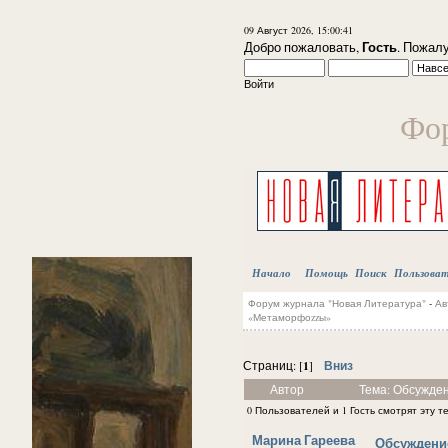
09 Август 2026, 15:00:41
Гость
Добро пожаловать,
. Пожал
Войти
Фор
Начало
Помощь
Поиск
Пользова
Форум журнала "Новая Литература"
-
Ав
«Метаморфоzzы»
1
Вниз
Страниц: [
]
Автор
Тема: Обсужде
0 Пользователей и 1 Гость смотрят эту т
Марина Гареева
Обсуждени