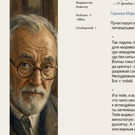
Модератор
«
:
07 Декабрь 2
Новичок
Гареева Мар
Рейтинг: 0
Offline
Пучеглазую 
пятипалыми 
Сообщений: 1
*
Так ладонь 
для незримо
где неведомо
где бессильн
Волны тока 
да цокочут; 
разрежая со
Неподвижнос
Бог с тобой.
*
И в тебе, и во
что чело нач
к испещрённ
ты затянешь
Тебя вырвут,
мягкотелую 
рукоятку. А 
или верным к