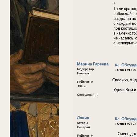
*
То ли кратко
побеждай чел
разделяя по-
с каждым вс
под костяшка
в каменистой
не касаясь, 
с непокрытых
Марина Гареева
Re: Обсуж
Модератор
«
Ответ #1 :
09 
Новичок
Спасибо, Анд
Рейтинг: 0
Offline
Удачи Вам и 
Сообщений: 1
Лачин
Re: Обсуж
авторы
«
Ответ #2 :
27 
Ветеран
Очень даже 
Рейтинг: 9