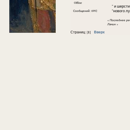
Offline
" и шерсти, 
"нового лун
Сообщений: 6992
«
Последнее ред
Лачин
»
1
Вверх
Страниц: [
]