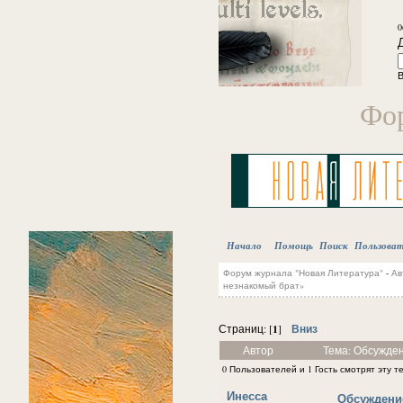
0
В
Фор
Начало
Помощь
Поиск
Пользова
Форум журнала "Новая Литература"
-
Ав
незнакомый брат»
1
Вниз
Страниц: [
]
Автор
Тема: Обсужден
0 Пользователей и 1 Гость смотрят эту т
Инесса
Обсуждение