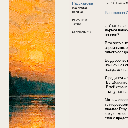
Рассказова
«
:
13 Ноябрь 200
Модератор
Новичок
Рассказова 
Рейтинг: 0
Offline
…Улетевшая п
дурное наважд
Сообщений: 0
начале?
В то время, 
огромными, о
одного солда
Во дворе, во
ножнах на бо
всегда хлопа
Я родился – 
В лабиринте
В той стране
Тыщу лет на 
Мать, – свое
тэтчеровском
любила Геру 
как должное.
слабо предс